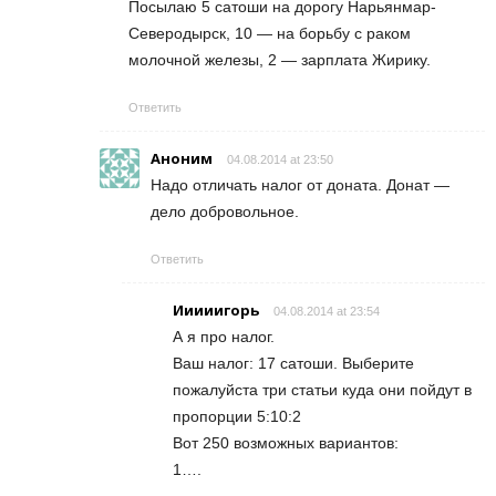
Посылаю 5 сатоши на дорогу Нарьянмар-
Северодырск, 10 — на борьбу с раком
молочной железы, 2 — зарплата Жирику.
Ответить
Аноним
04.08.2014 at 23:50
Надо отличать налог от доната. Донат —
дело добровольное.
Ответить
Ииииигорь
04.08.2014 at 23:54
А я про налог.
Ваш налог: 17 сатоши. Выберите
пожалуйста три статьи куда они пойдут в
пропорции 5:10:2
Вот 250 возможных вариантов:
1….
….