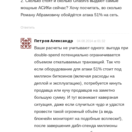
2. Сколько стоят и сколько Ghash/s выдают самые
мощные АСИКи сейчас? Хочу посчитать, во сколько
Роману Абрамовичу обойдётся атака 51% на сеть.
Ответить
Петров Александр
04.08.2014 at 01:32
Ваши расчеты не учитывают одного: выгода при
double-spend потенциально ограничивается
объемом откатываемых транзакций. Так что
если оборудование для атаки 51% стоит под
миллион биткоинов (включая расходы на
деплой и эксплуатацию), потребуется кинуть
продавца или кучу продавцов на заметно
большую сумму. И тут возникает каверзная
ситуация, даже если случиться чудо и удастся
провести такой огромный объём (а ведь
блокчейн мониторят на подобные всплески!),
после завершения дабл-спенда миллионы