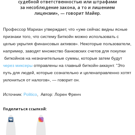
судебной ответственностью или штрафами
за несоблюдение закона, а то и лишением
лицензии», — говорит Майер.
Профессор Мариан утверждает, что «уже сейчас видны ясные
признаки того, что систему Биткойн можно использовать с
целью укрытия финансовых активов». Некоторые пользователи,
например, заводят множество банковских счетов для покупки
биткойнов на незначительные суммы, которые затем будут
через миксеры
отправлены на главный биткойн-аккаунт. “Это
путь для людей, которые сознательно и целенаправленно хотят
уклониться от налогов», — говорит он.
Источник:
Politico
, Автор: Лорен Френч
Поделиться ссылкой:
v
I
k
n
o
s
n
t
t
a