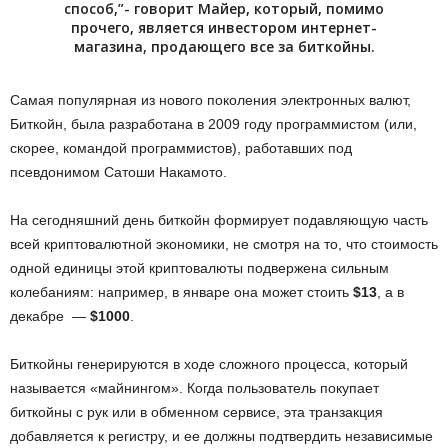
способ,”- говорит Майер, который, помимо
прочего, является инвестором интернет-
магазина, продающего все за биткойны.
Самая популярная из нового поколения электронных валют,
Биткойн, была разработана в 2009 году программистом (или,
скорее, командой программистов), работавших под
псевдонимом Сатоши Накамото.
На сегодняшний день биткойн формирует подавляющую часть
всей криптовалютной экономики, не смотря на то, что стоимость
одной единицы этой криптовалюты подвержена сильным
колебаниям: например, в январе она может стоить
$13
, а в
декабре —
$1000
.
Биткойны генерируются в ходе сложного процесса, который
называется «майнингом». Когда пользователь покупает
биткойны с рук или в обменном сервисе, эта транзакция
добавляется к регистру, и ее должны подтвердить независимые