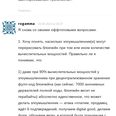
Ответить
rogamma
03.08.2014 at 18:27
Я снова со своими оффтоповыми вопросами.
1. Хочу понять, насколько злоумышленник(и) могут
перерисовать блокчейн при том или ином количестве
вычислительных мощностей. Правильно ли я
понимаю, что:
1) даже при 90% вычислительных мощностей у
злоумышленника при децентрализованном хранении
фулл-нод блокчейна (как сейчас: 7000 анонимных
держателей полной ноды, блокчейн весит не
терабайты) абсолютно единственное, что может
делать злоумышленник — атака «платим, продавец
ждёт 6 подтверждений, получаем digital good, делаем
форк, обгоняем ветку, в которой была транзакция с