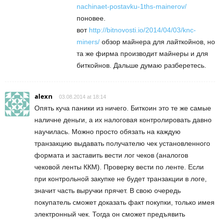
nachinaet-postavku-1ths-mainerov/
поновее.
вот
http://bitnovosti.io/2014/04/03/knc-
miners/
обзор майнера для лайткойнов, но
та же фирма производит майнеры и для
биткойнов. Дальше думаю разберетесь.
alexn
03.08.2014 at 18:14
Опять куча паники из ничего. Биткоин это те же самые
наличне деньги, а их налоговая контролировать давно
научилась. Можно просто обязать на каждую
транзакцию выдавать получателю чек установленного
формата и заставить вести лог чеков (аналогов
чековой ленты ККМ). Проверку вести по ленте. Если
при контрольной закупке не будет транзакции в логе,
значит часть выручки прячет. В свою очередь
покупатель сможет доказать факт покупки, только имея
электронный чек. Тогда он сможет предъявить