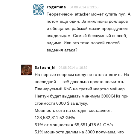
rogamma
04.08.2014 at 23:55
Теоретически attacker может купить пул. А
потом ещё один. За миллионы долларов
и обещание райской жизни предыдущим
владельцам. Самый бесшумный способ,
видимо. Или это тоже плохой способ
ведения атаки?
Satoshi_N
04.08.2014 at 16:39
На первые вопросы сходу не готов ответить. На
последний — всё довольно просто посчитать:
Планируемый KnC на третий квартал майнер
Нептун будет выдавать минимум 3000GH/s при
стоимости 6000 $ за штуку.
Мощность сети на сегодня составляет:
128,532,311.52 GH/s
51% от мощности = 65,551,478.61 GH/s
51% мощности делим на 3000 получаем, что