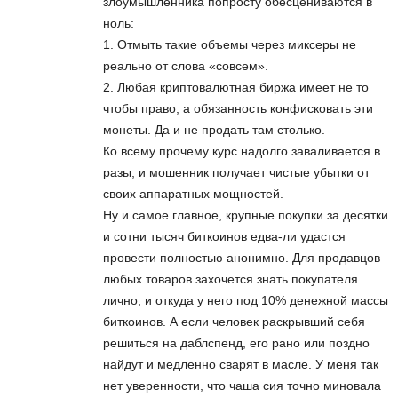
злоумышленника попросту обесцениваются в
ноль:
1. Отмыть такие объемы через миксеры не
реально от слова «совсем».
2. Любая криптовалютная биржа имеет не то
чтобы право, а обязанность конфисковать эти
монеты. Да и не продать там столько.
Ко всему прочему курс надолго заваливается в
разы, и мошенник получает чистые убытки от
своих аппаратных мощностей.
Ну и самое главное, крупные покупки за десятки
и сотни тысяч биткоинов едва-ли удастся
провести полностью анонимно. Для продавцов
любых товаров захочется знать покупателя
лично, и откуда у него под 10% денежной массы
биткоинов. А если человек раскрывший себя
решиться на даблспенд, его рано или поздно
найдут и медленно сварят в масле. У меня так
нет уверенности, что чаша сия точно миновала