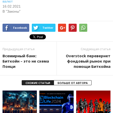
валют
16.02.2021
В "Законы"
Facebook
Twitter
Предыдущая статья
Следующая статья
Всемирный банк:
Overstock перевернет
Биткойн – это не схема
фондовый рынок при
Понци
помощи Биткойна
СХОЖИЕ СТАТЬИ
БОЛЬШЕ ОТ АВТОРА