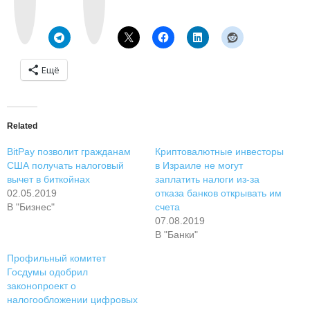
a
g
k
r
t
a
e
m
Ещё
Related
BitPay позволит гражданам
Криптовалютные инвесторы
США получать налоговый
в Израиле не могут
вычет в биткойнах
заплатить налоги из-за
02.05.2019
отказа банков открывать им
В "Бизнес"
счета
07.08.2019
В "Банки"
Профильный комитет
Госдумы одобрил
законопроект о
налогообложении цифровых