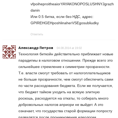
vfpoiheproitheaiorYAYAKONOPOSLUSHNYJgrazh
danin
Или 0.5 битка, если без НДС, адрес:
GPIREHGEHposhlinaherVSEgosubliudky
Ответить
Александр Петров
04.08.2014 at 19:02
Технология биткойн действительно приближает новые
парадигмы в налоговом отношении. Прежде всего это
сильнейшее стремление к симметрии прозрачности.
Т.е. власти смогут требовать от налогоплательщиков
не больше прозрачности, чем смогут обеспечить сами
по части расходования бюджета. Если же получается,
что бюджет тайком уходить на всякую элитную
роскошь, расходуется на откаты, то собирать много
добровольных налогов априори не выйдет. А это
означает, что государства старой формации попросту
развалятся после проникновения идеологии