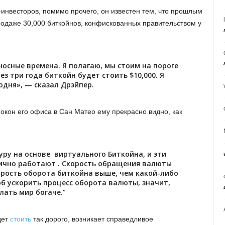
инвесторов, помимо прочего, он известен тем, что прошлым
одаже 30,000 биткойнов, конфискованных правительством у
носные времена. Я полагаю, мы стоим на пороге
ез три года биткойн будет стоить $10,000. Я
одня», — сказал Дрэйпер.
 окон его офиса в Сан Матео ему прекрасно видно, как
ру на основе виртуального Биткойна, и эти
ично работают . Скорость обращения валюты
корость оборота биткойна выше, чем какой-либо
об ускорить процесс оборота валюты, значит,
лать мир богаче.”
дет
стоить
так дорого, возникает справедливое