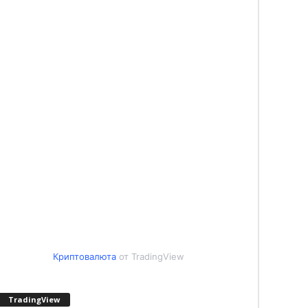
Криптовалюта
от TradingView
TradingView