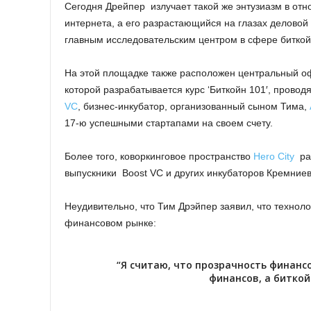
Сегодня Дрейпер излучает такой же энтузиазм в отн
интернета, а его разрастающийся на глазах деловой
главным исследовательским центром в сфере биткой
На этой площадке также расположен центральный офи
которой разрабатывается курс ‘Биткойн 101′, пров
VC
, бизнес-инкубатор, организованный сыном Тима,
17-ю успешными стартапами на своем счету.
Более того, коворкинговое пространство
Hero City
рас
выпускники Boost VC и других инкубаторов Кремние
Неудивительно, что Тим Дрэйпер заявил, что техно
финансовом рынке:
“Я считаю, что прозрачность финан
финансов, а биткой