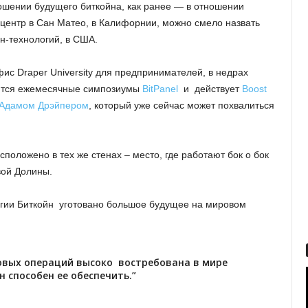
ошении будущего биткойна, как ранее — в отношении
 центр в Сан Матео, в Калифорнии, можно смело назвать
н-технологий, в США.
с Draper University для предпринимателей, в недрах
одятся ежемесячные симпозиумы
BitPanel
и действует
Boost
Адамом Дрэйпером
, который уже сейчас может похвалиться
положено в тех же стенах – место, где работают бок о бок
вой Долины.
логии Биткойн уготовано большое будущее на мировом
совых операций высоко востребована в мире
н способен ее обеспечить.”