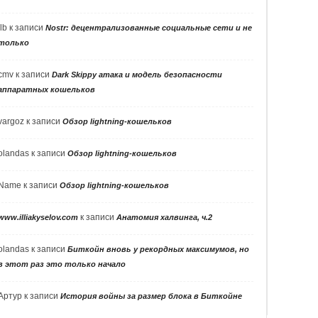
llb
к записи
Nostr: децентрализованные социальные сети и не
только
cmv
к записи
Dark Skippy атака и модель безопасности
аппаратных кошельков
vargoz
к записи
Обзор lightning-кошельков
olandas
к записи
Обзор lightning-кошельков
Name
к записи
Обзор lightning-кошельков
к записи
www.illiakyselov.com
Анатомия халвинга, ч.2
olandas
к записи
Биткойн вновь у рекордных максимумов, но
в этот раз это только начало
Артур
к записи
История войны за размер блока в Биткойне