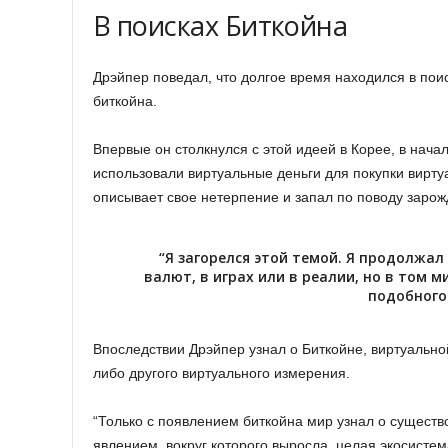
В поисках Биткойна
Дрэйпер поведал, что долгое время находился в поис
биткойна.
Впервые он столкнулся с этой идеей в Корее, в нача
использовали виртуальные деньги для покупки вирту
описывает свое нетерпение и запал по поводу заро
“Я загорелся этой темой. Я продолжа
валют, в играх или в реалии, но в том ми
подобного
Впоследствии Дрэйпер узнал о Биткойне, виртуально
либо другого виртуального измерения.
“Только с появлением биткойна мир узнал о существо
явлением, вокруг которого выросла целая экосистем