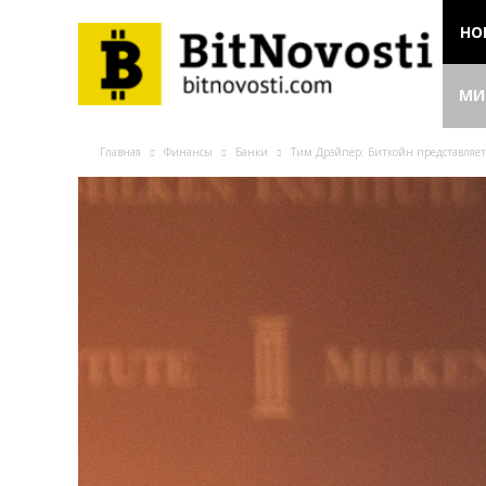
НО
МИ
Главная
Финансы
Банки
Тим Дрэйпер: Биткойн представляет