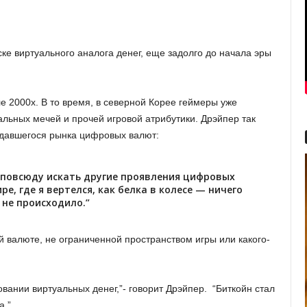
ке виртуального аналога денег, еще задолго до начала эры
ле 2000х. В то время, в северной Корее геймеры уже
альных мечей и прочей игровой атрибутики. Дрэйпер так
ждавшегося рынка цифровых валют:
л повсюду искать другие проявления цифровых
ре, где я вертелся, как белка в колесе — ничего
 не происходило.”
й валюте, не ограниченной пространством игры или какого-
вании виртуальных денег,”- говорит Дрэйпер. “Биткойн стал
а.”