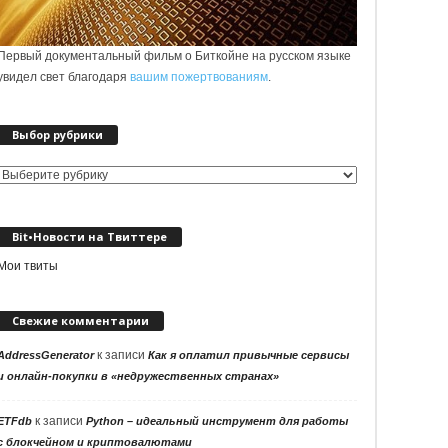
Первый документальный фильм о Биткойне на русском языке
увидел свет благодаря
вашим пожертвованиям
.
Выбор рубрики
Выбор
рубрики
Bit•Новости на Твиттере
Мои твиты
Свежие комментарии
к записи
AddressGenerator
Как я оплатил привычные сервисы
и онлайн-покупки в «недружественных странах»
к записи
ETFdb
Python – идеальный инструмент для работы
с блокчейном и криптовалютами