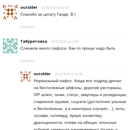
outslder
15.03.2015 at 16:32
Спасибо за цитату Ганди, В.)
Ответить
Табуретовка
15.03.2015 at 12:43
Слишком много пафоса. Как-то проще надо быть.
Ответить
outslder
15.03.2015 at 16:30
Нормальный пафос. Когда все подряд дрочат
на бесполезные айфоны, дорогие рестораны,
VIP шлюх, тачки, статус, квартиры и резиденции,
старинное оружие, соцсети (достаточно унылые
и бесполезные, а в некоторых случаях…), яхты,
тусовки, голливуд, яркую косметику,
драгоценности, пляжи на ибицах, японских
роботов, умеющих одновременно др:чить и