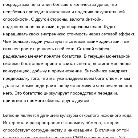
посредством печатания большего количество денег, что
неизбежно приводит к инфляции и падению покупательной
способности. С другой стороны, валюта биткойн,
подкрепленная активами, в долгосрочном плане будет
наращивать свою внутреннюю стоимость через сетевой эффект.
Чем больше людей участвуют в сетевом взаимодействии, тем
сильнее растет ценность всей сети. Сетевой эффект
радикально меняет понятие богатства. В текущей монетарной
системе богатством принято считать нечто, достигаемое через
конкуренцию, добычу и приумножение. Биткойн же внедряет
предпосылку того, что мы уже владеем всем богатством, и мы
должны только подстроить нашу экономику и человечество под
него. Это богатство циркулирует посредством передачи,
принятия и прямого обмена друг с другом.
Биткойн является детищем культуры открытого исходного кода
Интернета и распространяет экономику обмена, которая
способствует сотрудничеству и инновациям. В отличие от той
шумихи, создаваемой основными СМИ вокруг истории с Silk