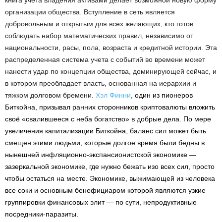
книга учета владения активами делает возможной новую форму
организации общества. Вступление в сеть является
добровольным и открытым для всех желающих, кто готов
соблюдать набор математических правил, независимо от
национальности, расы, пола, возраста и кредитной истории. Эта
распределенная система учета с событий во времени может
нанести удар по концепции общества, доминирующей сейчас, и
в котором преобладает власть, основанная на иерархии и
тяжком долговом бремени.
Хэл Финни
, один из пионеров
Биткойна, призывал ранних сторонников криптовалюты вложить
своё «свалившееся с неба богатство» в добрые дела. По мере
увеличения капитализации Биткойна, баланс сил может быть
смещен этими людьми, которые долгое время были бедны в
нынешней инфляционно-экспансионистской экономике —
зазеркальной экономике, где нужно бежать изо всех сил, просто
чтобы остаться на месте. Экономике, выжимающей из человека
все соки и основным бенефициаром которой являются узкие
группировки финансовых элит — по сути, непродуктивные
посредники-паразиты.