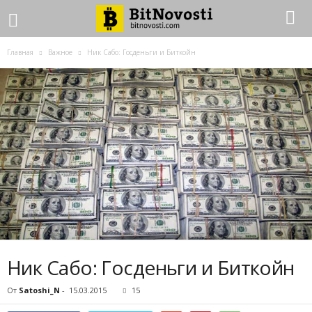
Главная
Важное
Ник Сабо: Госденьги и Биткойн
Ник Сабо: Госденьги и Биткойн
От
Satoshi_N
-
15.03.2015
15