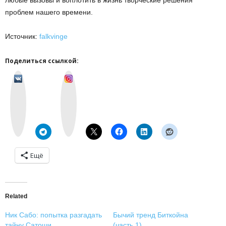
любые вызовы и воплотить в жизнь творческие решения
проблем нашего времени.
Источник:
falkvinge
Поделиться ссылкой:
v
I
k
n
o
s
n
t
t
a
a
g
k
r
t
a
e
m
Ещё
Related
Ник Сабо: попытка разгадать
Бычий тренд Биткойна
тайну Сатоши
(часть 1)