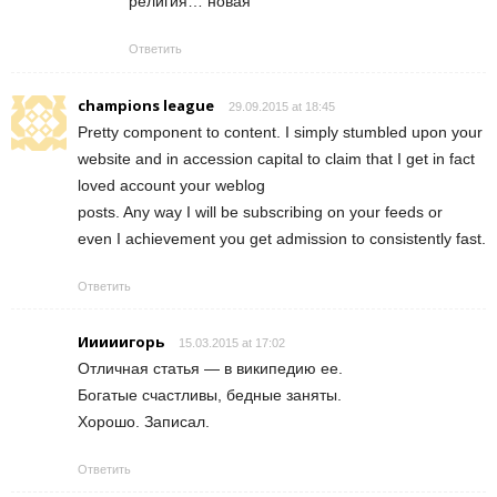
религия… новая
Ответить
champions league
29.09.2015 at 18:45
Pretty component to content. I simply stumbled upon your
website and in accession capital to claim that I get in fact
loved account your weblog
posts. Any way I will be subscribing on your feeds or
even I achievement you get admission to consistently fast.
Ответить
Ииииигорь
15.03.2015 at 17:02
Отличная статья — в википедию ее.
Богатые счастливы, бедные заняты.
Хорошо. Записал.
Ответить