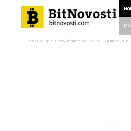
НО
МИ
Главная
Top
О воздействии открытых денежных и информацион