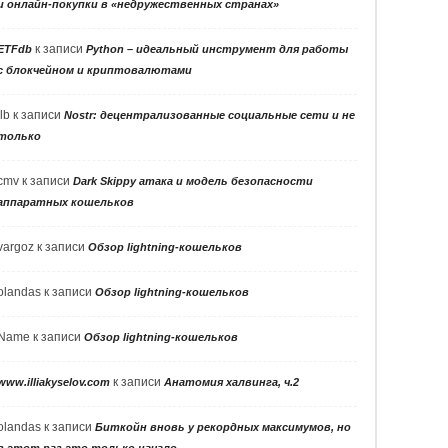
и онлайн-покупки в «недружественных странах»
к записи
ETFdb
Python – идеальный инструмент для работы
с блокчейном и криптовалютами
llb
к записи
Nostr: децентрализованные социальные сети и не
только
cmv
к записи
Dark Skippy атака и модель безопасности
аппаратных кошельков
vargoz
к записи
Обзор lightning-кошельков
olandas
к записи
Обзор lightning-кошельков
Name
к записи
Обзор lightning-кошельков
к записи
www.illiakyselov.com
Анатомия халвинга, ч.2
olandas
к записи
Биткойн вновь у рекордных максимумов, но