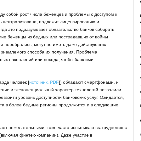
жду собой рост числа беженцев и проблемы с доступом к
ь централизована, подлежит лицензированию и
гда это подразумевает обязательство банков собирать
гие беженцы из бедных или пострадавших от войны
они перебрались, могут не иметь даже действующих
 приемлемого способа их получения. Проблема
чных накоплений или дохода, чтобы банк ими
рда человек [
источник, PDF
]) обладают смартфонами, и
нение и экспоненциальный характер технологий позволили
взойти уровень доступности банковских услуг. Ожидается,
та в более бедные регионы продолжится и в следующие
ает нежелательными, тоже часто испытывают затруднения с
 (включая финтех-компании). Даже участие в