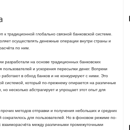
а
уп к традиционной глобально связной банковской системе.
воляет осуществлять денежные операции внутри страны и
асчёта по ним.
и разработали на основе традиционных банковских
я пользователей и ускорения пересылки денег. Вопреки
работают в обход банков и не конкурируют с ними. Это
ой системой, который по-прежнему опирается на различные
 но несколько абстрагирует и упрощает этот опыт для
и прочих методов отправки и получения небольших и средних
 сократилось для пользователей. Но в фоновом режиме по-
с взаиморасчёта между различными промежуточными