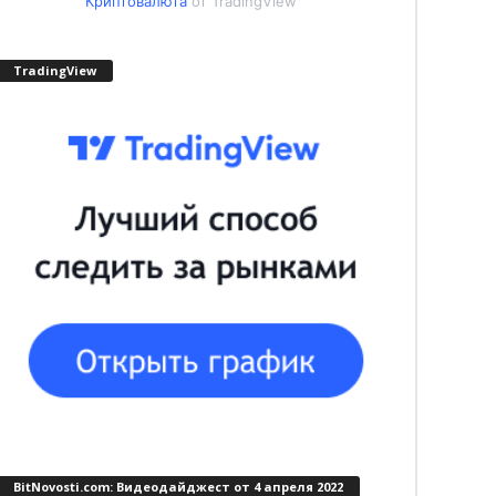
Криптовалюта
от TradingView
TradingView
BitNovosti.com: Видеодайджест от 4 апреля 2022