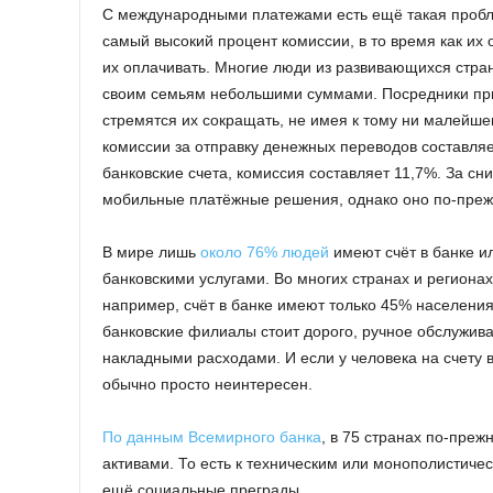
С международными платежами есть ещё такая пробл
самый высокий процент комиссии, в то время как их 
их оплачивать. Многие люди из развивающихся стран
своим семьям небольшими суммами. Посредники при
стремятся их сокращать, не имея к тому ни малейше
комиссии за отправку денежных переводов составляе
банковские счета, комиссия составляет 11,7%. За с
мобильные платёжные решения, однако оно по-преж
В мире лишь
около 76% людей
имеют счёт в банке и
банковскими услугами. Во многих странах и региона
например, счёт в банке имеют только 45% населени
банковские филиалы стоит дорого, ручное обслужив
накладными расходами. И если у человека на счету в
обычно просто неинтересен.
По данным Всемирного банка
, в 75 странах по-пре
активами. То есть к техническим или монополистич
ещё социальные преграды.