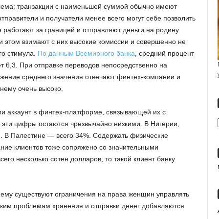
ема: транзакции с наименьшей суммой обычно имеют
отправители и получатели менее всего могут себе позволить
 работают за границей и отправляют деньги на родину
 этом взимают с них высокие комиссии и совершенно не
го стимула.
По данным Всемирного банка
, средний процент
т 6,3. При отправке переводов непосредственно на
нижение среднего значения отвечают финтех-компании и
нему очень высоко.
ли аккаунт в финтех-платформе, связывающей их с
х эти цифры остаются чрезвычайно низкими. В Нигерии,
я. В Палестине — всего 34%. Содержать физические
ание клиентов тоже сопряжено со значительными
сего несколько сотен долларов, то такой клиент банку
жнему существуют ограничения на права женщин управлять
еским проблемам хранения и отправки денег добавляются