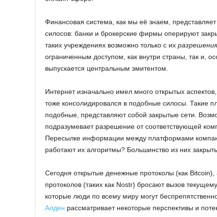
Финансовая система, как мы её знаем, представляет
силосов: банки и брокерские фирмы оперируют закр
таких учреждениях возможно только с их
разрешени
ограниченным доступом, как внутри страны, так и, 
выпускается центральным эмитентом.
Интернет изначально имел много открытых аспектов,
тоже консолидировался в подобные силосы. Такие пла
подобные, представляют собой закрытые сети. Возмо
подразумевает разрешение от соответствующей комп
Пересылке информации между платформами компании
работают их алгоритмы? Большинство из них закрыты,
Сегодня открытые денежные протоколы (как Bitcoin)
протоколов (таких как Nostr) бросают вызов текуще
которые люди по всему миру могут беспрепятственно 
Алден
рассматривает некоторые перспективы и поте