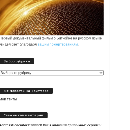
Первый документальный фильм о Биткойне на русском языке
увидел свет благодаря
вашим пожертвованиям
.
Выбор рубрики
Выбор
рубрики
Bit•Новости на Твиттере
Мои твиты
Свежие комментарии
к записи
AddressGenerator
Как я оплатил привычные сервисы