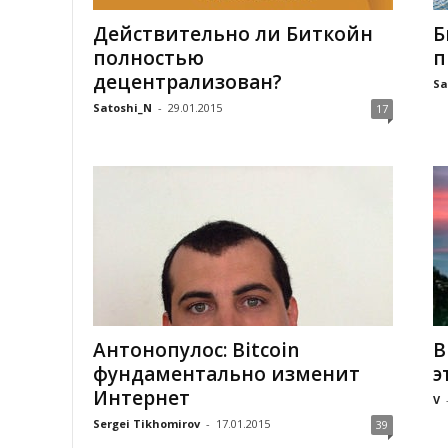
Действительно ли Биткойн
Б
полностью
п
децентрализован?
Sa
Satoshi_N
-
29.01.2015
17
Антонопулос: Bitcoin
B
фундаментально изменит
э
Интернет
V
Sergei Tikhomirov
-
17.01.2015
39