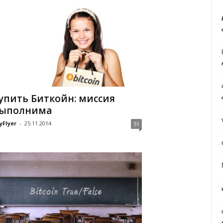
упить Биткойн: миссия
ыполнима
yFlyer
-
25.11.2014
51