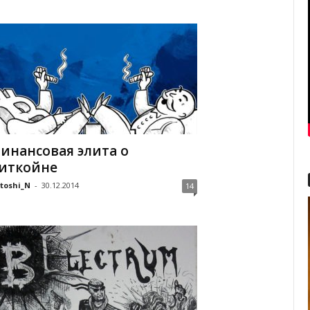
инансовая элита о
иткойне
toshi_N
-
30.12.2014
14