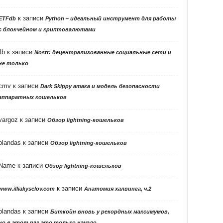
к записи
ETFdb
Python – идеальный инструмент для работы
с блокчейном и криптовалютами
llb
к записи
Nostr: децентрализованные социальные сети и
не только
cmv
к записи
Dark Skippy атака и модель безопасности
аппаратных кошельков
vargoz
к записи
Обзор lightning-кошельков
olandas
к записи
Обзор lightning-кошельков
Name
к записи
Обзор lightning-кошельков
к записи
www.illiakyselov.com
Анатомия халвинга, ч.2
olandas
к записи
Биткойн вновь у рекордных максимумов,
но в этот раз это только начало