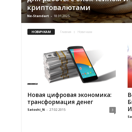
криптовалютами
Ne-Standart
-
18.01.2025
НОВИЧКАМ
Главная
Новичкам
Новая цифровая экономика:
В
трансформация денег
Б
И
Satoshi_N
-
27.02.2015
3
Sa