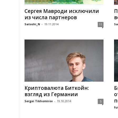
Сергея Мавроди исключили
П
из числа партнеров
в
Satoshi_N
-
19.11.2014
Sa
11
Криптовалюта Биткойн:
Б
взгляд из Германии
о
п
Sergei Tikhomirov
-
19.10.2014
5
fu