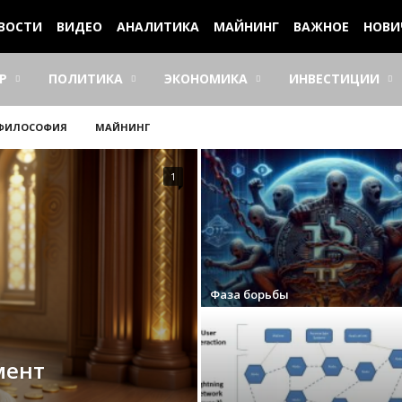
ВОСТИ
ВИДЕО
АНАЛИТИКА
МАЙНИНГ
ВАЖНОЕ
НОВИ
Р
ПОЛИТИКА
ЭКОНОМИКА
ИНВЕСТИЦИИ
ФИЛОСОФИЯ
МАЙНИНГ
1
Фаза борьбы
мент