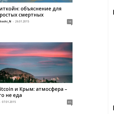
иткойн: объяснение для
ростых смертных
toshi_N
-
26.01.2015
14
itcoin и Крым: атмосфера –
то не еда
-
07.01.2015
85