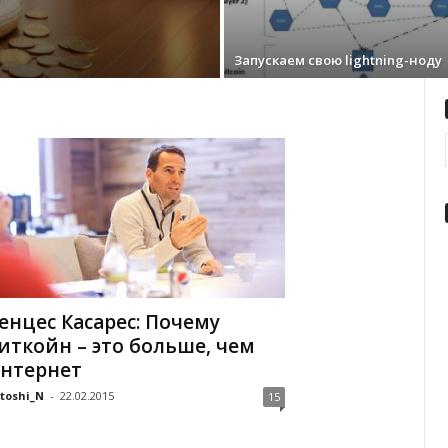
Запускаем свою lightning-ноду
енцес Касарес: Почему
иткойн – это больше, чем
нтернет
toshi_N
-
22.02.2015
15