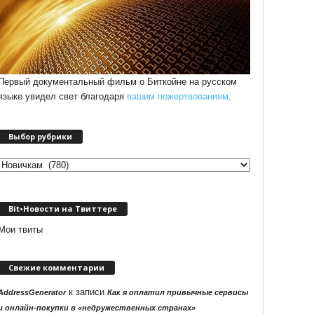
Первый документальный фильм о Биткойне на русском
языке увидел свет благодаря
вашим пожертвованиям
.
Выбор рубрики
Выбор
рубрики
Bit•Новости на Твиттере
Мои твиты
Свежие комментарии
к записи
AddressGenerator
Как я оплатил привычные сервисы
и онлайн-покупки в «недружественных странах»