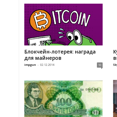
Блокчейн-лотерея: награда
К
для майнеров
в
impgun
-
02.12.2014
Sk
10