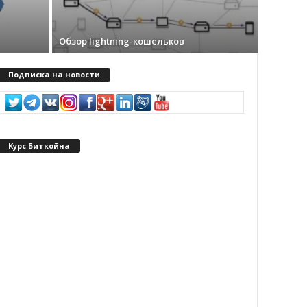
Обзор lightning-кошельков
Подписка на новости
Курс Биткойна