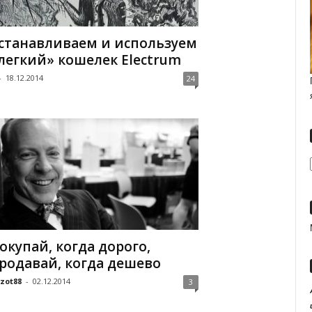
станавливаем и используем
легкий» кошелек Electrum
-
18.12.2014
24
окупай, когда дорого,
родавай, когда дешево
zot88
-
02.12.2014
3