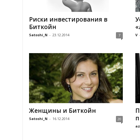
Риски инвестирования в
У
Биткойн
«
Satoshi_N
-
23.12.2014
V
7
Женщины и Биткойн
П
п
Satoshi_N
-
16.12.2014
20
az