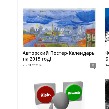
Авторский Постер-Календарь
Ф
на 2015 год!
Б
V
-
31.12.2014
Sa
53