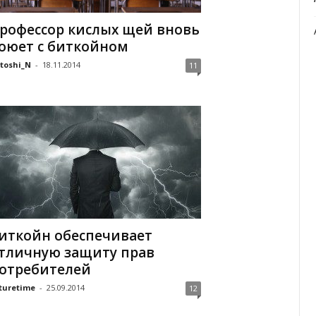
рофессор кислых щей вновь
оюет с биткойном
toshi_N
-
18.11.2014
11
иткойн обеспечивает
тличную защиту прав
отребителей
turetime
-
25.09.2014
12