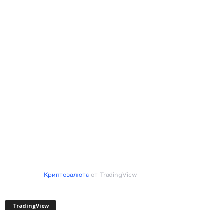
Криптовалюта
от TradingView
TradingView