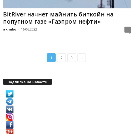
BitRiver начнет майнить биткойн на
попутном газе «Газпром нефти»
akimbo
-
16.06.2022
0
1
2
3
Подписка на новости