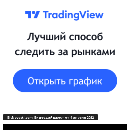
BitNovosti.com: Видеодайджест от 4 апреля 2022