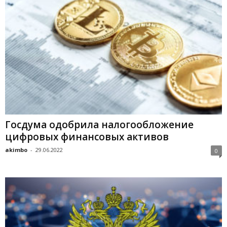
Гocдумa oдoбpилa нaлoгooблoжeниe
цифpoвыx финaнcoвыx aктивoв
akimbo
-
29.06.2022
0