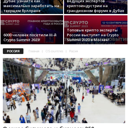
Дубае: узнайте как
ведущих экспертов
максимально заработать на
криптоиндустрии на
текущем буллране
грандиозном форуме в Дубае
Топовые крипто эксперты
6000 человек посетили III-й
России выступят на Crypto
Crypto Summit 2023!
Summit 2023 в Москве!
РОССИЯ
Главная
CIS countries
Россия