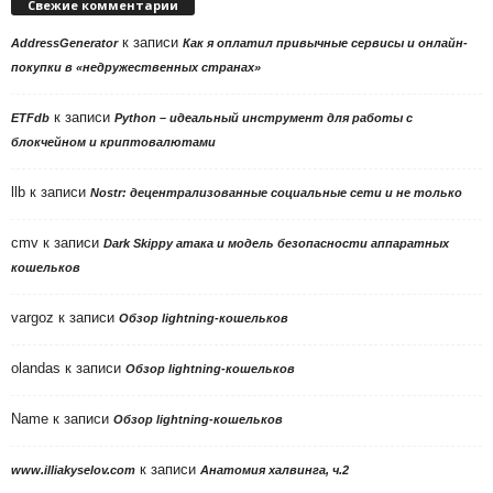
Свежие комментарии
к записи
AddressGenerator
Как я оплатил привычные сервисы и онлайн-
покупки в «недружественных странах»
к записи
ETFdb
Python – идеальный инструмент для работы с
блокчейном и криптовалютами
llb
к записи
Nostr: децентрализованные социальные сети и не только
cmv
к записи
Dark Skippy атака и модель безопасности аппаратных
кошельков
vargoz
к записи
Обзор lightning-кошельков
olandas
к записи
Обзор lightning-кошельков
Name
к записи
Обзор lightning-кошельков
к записи
www.illiakyselov.com
Анатомия халвинга, ч.2