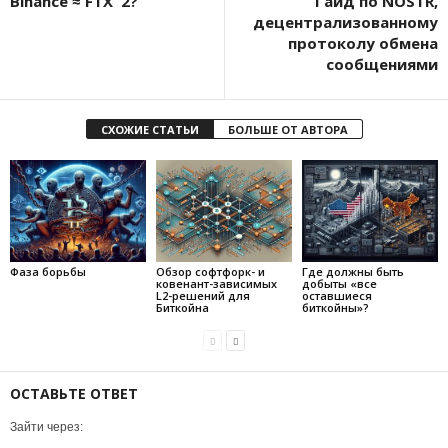
Binance ≈ FTXˆ2?
Гайд по NOSTR,
децентрализованному
протоколу обмена
сообщениями
СХОЖИЕ СТАТЬИ
БОЛЬШЕ ОТ АВТОРА
Фаза борьбы
Обзор софтфорк- и
Где должны быть
ковенант-зависимых
добыты «все
L2-решений для
оставшиеся
Биткойна
биткойны»?
ОСТАВЬТЕ ОТВЕТ
Зайти через: