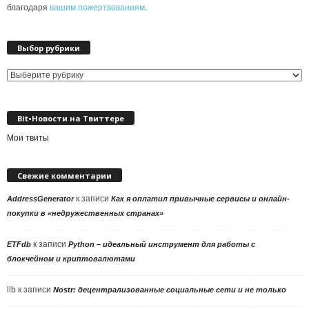
благодаря
вашим пожертвованиям
.
Выбор рубрики
Выбор
рубрики
Bit•Новости на Твиттере
Мои твиты
Свежие комментарии
к записи
AddressGenerator
Как я оплатил привычные сервисы и онлайн-
покупки в «недружественных странах»
к записи
ETFdb
Python – идеальный инструмент для работы с
блокчейном и криптовалютами
llb
к записи
Nostr: децентрализованные социальные сети и не только