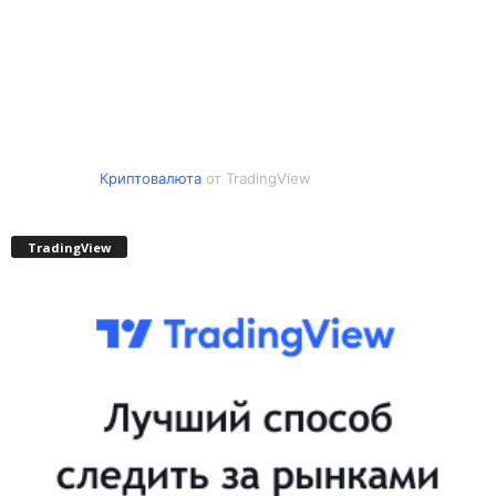
Криптовалюта
от TradingView
TradingView