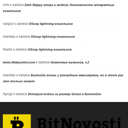
cmv
к записи
Dark Skippy атака и модель безопасности аппаратных
кошельков
vargoz
к записи
Обзор lightning-кошельков
olandas
к записи
Обзор lightning-кошельков
Name
к записи
Обзор lightning-кошельков
к записи
www.illiakyselov.com
Анатомия халвинга, ч.2
olandas
к записи
Биткойн вновь у рекордных максимумов, но в этот раз
это только начало
Артур
к записи
История войны за размер блока в Биткойне