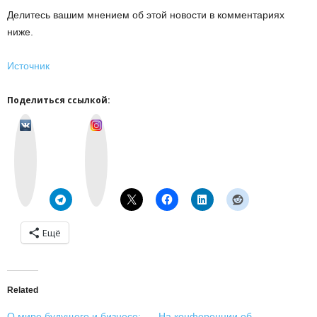
Делитесь вашим мнением об этой новости в комментариях
ниже.
Источник
Поделиться ссылкой:
v
I
k
n
o
s
n
t
t
a
a
g
k
r
t
a
e
m
Ещё
Related
О мире будущего и бизнесе:
На конференции об