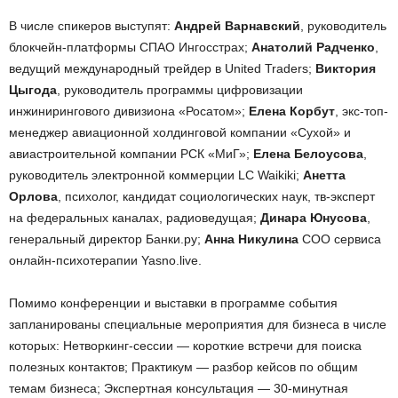
В числе спикеров выступят:
Андрей Варнавский
, руководитель
блокчейн-платформы СПАО Ингосстрах;
Анатолий Радченко
,
ведущий международный трейдер в United Traders;
Виктория
Цыгода
, руководитель программы цифровизации
инжинирингового дивизиона «Росатом»;
Елена Корбут
, экс-топ-
менеджер авиационной холдинговой компании «Сухой» и
авиастроительной компании РСК «МиГ»;
Елена Белоусова
,
руководитель электронной коммерции LC Waikiki;
Анетта
Орлова
, психолог, кандидат социологических наук, тв-эксперт
на федеральных каналах, радиоведущая;
Динара Юнусова
,
генеральный директор Банки.ру;
Анна Никулина
COO сервиса
онлайн-психотерапии Yasno.live.
Помимо конференции и выставки в программе события
запланированы специальные мероприятия для бизнеса в числе
которых: Нетворкинг-сессии — короткие встречи для поиска
полезных контактов; Практикум — разбор кейсов по общим
темам бизнеса; Экспертная консультация — 30-минутная