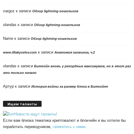
vargoz
к записи
Обзор lightning-кошельков
olandas
к записи
Обзор lightning-кошельков
Name
к записи
Обзор lightning-кошельков
к записи
www.illiakyselov.com
Анатомия халвинга, ч.2
olandas
к записи
Биткойн вновь у рекордных максимумов, но в этот раз
это только начало
Артур
к записи
История войны за размер блока в Биткойне
Ищем таланты
Если вам близка тематика криптовалют и блокчейн и вы хотели бы
поработать переводчиком,
свяжитесь с нами
.