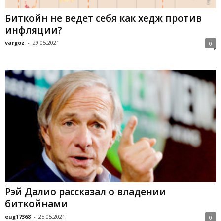
Биткойн не ведет себя как хедж против
инфляции?
vargoz
-
29.05.2021
0
Рэй Далио рассказал о владении
биткойнами
eug17368
-
25.05.2021
0