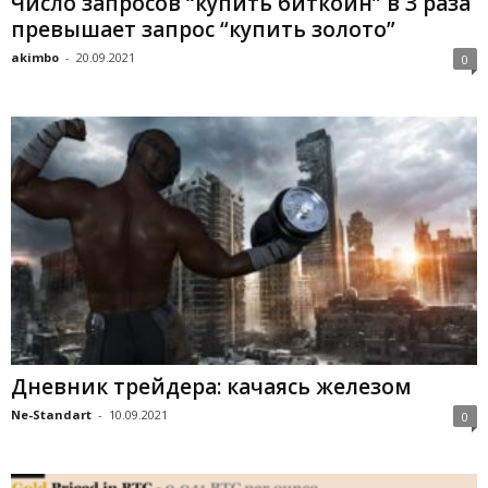
Чиcлo зaпpocoв “купить биткoйн” в З paзa
пpeвышaeт зaпpoc “купить зoлoтo”
akimbo
-
20.09.2021
0
Дневник трейдера: качаясь железом
Ne-Standart
-
10.09.2021
0