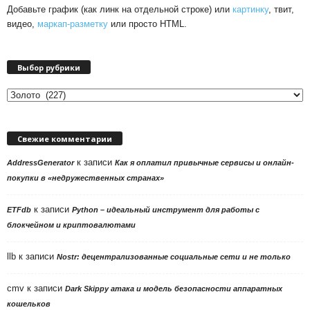
Добавьте график (как линк на отдельной строке) или
картинку
, твит,
видео,
маркап-разметку
или просто HTML.
Выбор рубрики
Выбор
рубрики
Свежие комментарии
к записи
AddressGenerator
Как я оплатил привычные сервисы и онлайн-
покупки в «недружественных странах»
к записи
ETFdb
Python – идеальный инструмент для работы с
блокчейном и криптовалютами
llb
к записи
Nostr: децентрализованные социальные сети и не только
cmv
к записи
Dark Skippy атака и модель безопасности аппаратных
кошельков