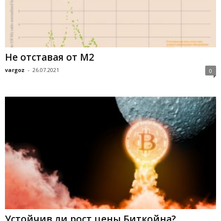
Не отставая от М2
vargoz
-
26.07.2021
0
Устойчив ли рост цены Биткойна?