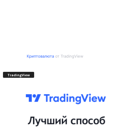
Криптовалюта
от TradingView
TradingView