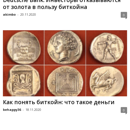
от золота в пользу биткойна
akimbo
-
20.11.2020
0
Как понять биткойн: что такое деньги
behappy36
-
18.11.2020
0