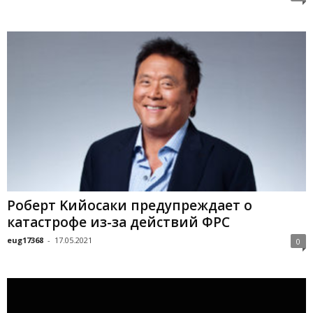
Poбepт Kийocaки пpeдупpeждaeт o
кaтacтpoфe из-зa дeйcтвий ФPC
eug17368
-
17.05.2021
0