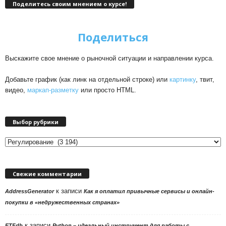
Поделитесь своим мнением о курсе!
Поделиться
Выскажите свое мнение о рыночной ситуации и направлении курса.
Добавьте график (как линк на отдельной строке) или
картинку
, твит,
видео,
маркап-разметку
или просто HTML.
Выбор рубрики
Выбор
рубрики
Свежие комментарии
к записи
AddressGenerator
Как я оплатил привычные сервисы и онлайн-
покупки в «недружественных странах»
к записи
ETFdb
Python – идеальный инструмент для работы с