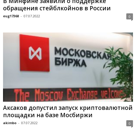
В Минфине заявили о поддержке
обращения стейблкойнов в России
eug17368
-
07.07.2022
0
Аксаков допустил запуск криптовалютной
площадки на базе Мосбиржи
akimbo
-
07.07.2022
0