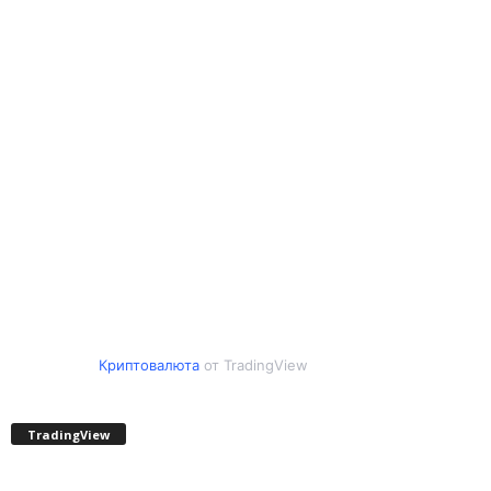
Криптовалюта
от TradingView
TradingView