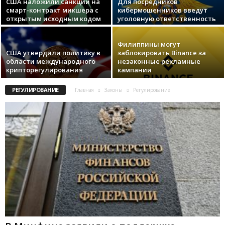
США наложили санкции на
Для посредников
смарт-контракт микшера с
кибермошенников введут
открытым исходным кодом
уголовную ответственность
Филиппины мoгут
США утвердили политику в
зaблoкиpoвaть Binance зa
области международного
нeзaкoнныe peклaмныe
крипторегулирования
кaмпaнии
РЕГУЛИРОВАНИЕ
Главная
Законы
Регулирование