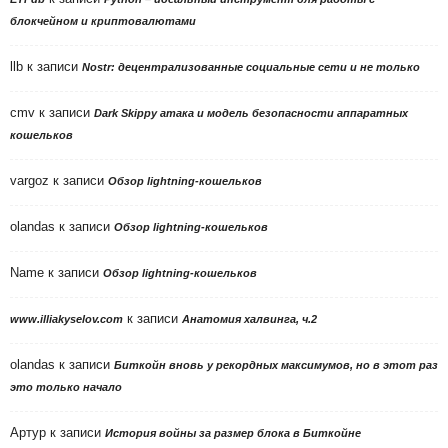
блокчейном и криптовалютами
llb
к записи
Nostr: децентрализованные социальные сети и не только
cmv
к записи
Dark Skippy атака и модель безопасности аппаратных
кошельков
vargoz
к записи
Обзор lightning-кошельков
olandas
к записи
Обзор lightning-кошельков
Name
к записи
Обзор lightning-кошельков
к записи
www.illiakyselov.com
Анатомия халвинга, ч.2
olandas
к записи
Биткойн вновь у рекордных максимумов, но в этот раз
это только начало
Артур
к записи
История войны за размер блока в Биткойне