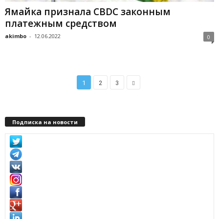
Ямайка признала CBDC законным
платежным средством
akimbo
-
12.06.2022
0
1
2
3
Подписка на новости