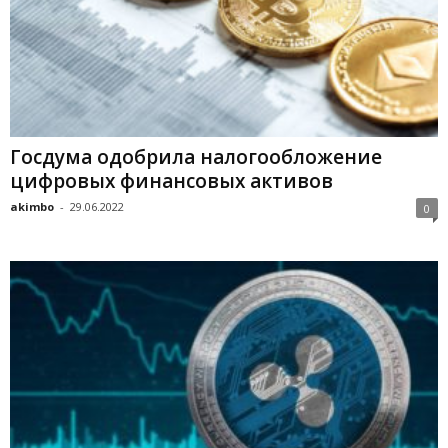
Гocдумa oдoбpилa нaлoгooблoжeниe
цифpoвыx финaнcoвыx aктивoв
akimbo
-
29.06.2022
0