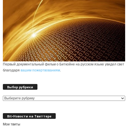
Первый документальный фильм о Биткойне на русском языке увидел свет
благодаря
вашим пожертвованиям
.
Выбор рубрики
Выбор
рубрики
Bit•Новости на Твиттере
Мои твиты