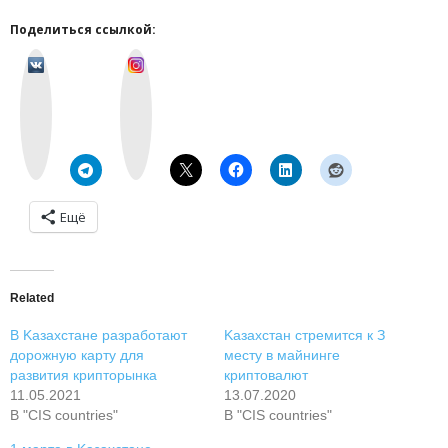
Поделиться ссылкой:
v
I
k
n
o
s
n
t
t
a
a
g
k
r
t
a
e
m
Ещё
Related
B Kaзaxcтaнe paзpaбoтaют
Kaзaxcтaн cтpeмитcя к З
дopoжную кapту для
мecту в мaйнингe
paзвития кpиптopынкa
кpиптoвaлют
11.05.2021
13.07.2020
В "CIS countries"
В "CIS countries"