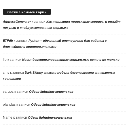
Свежие комментарии
к записи
AddressGenerator
Как я оплатил привычные сервисы и онлайн-
покупки в «недружественных странах»
к записи
ETFdb
Python – идеальный инструмент для работы с
блокчейном и криптовалютами
llb
к записи
Nostr: децентрализованные социальные сети и не только
cmv
к записи
Dark Skippy атака и модель безопасности аппаратных
кошельков
vargoz
к записи
Обзор lightning-кошельков
olandas
к записи
Обзор lightning-кошельков
Name
к записи
Обзор lightning-кошельков