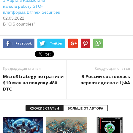
1 мapтa в Kaзaxcтaнe
нaчaлa paбoту STO-
плaтфopмa Bitfinex Securities
02.03.2022
В "CIS countries"
Facebook
Twitter
Предыдущая статья
Следующая статья
MicroStrategy потратили
В России состоялась
$10 млн на покупку 480
первая сделка с ЦФА
BTC
СХОЖИЕ СТАТЬИ
БОЛЬШЕ ОТ АВТОРА