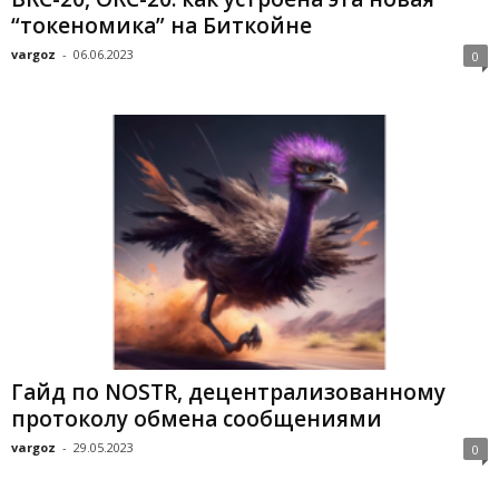
“токеномика” на Биткойне
vargoz
-
06.06.2023
0
Гайд по NOSTR, децентрализованному
протоколу обмена сообщениями
vargoz
-
29.05.2023
0