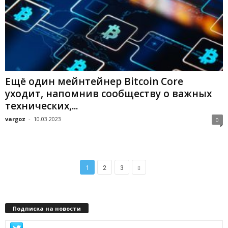
Ещё один мейнтейнер Bitcoin Core
уходит, напомнив сообществу о важных
технических,...
vargoz
-
10.03.2023
0
1
2
3
Подписка на новости