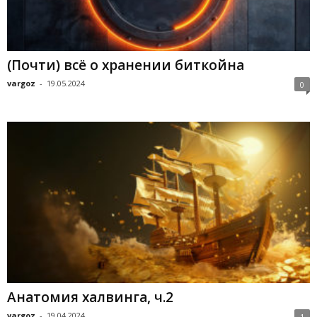
(Почти) всё о хранении биткойна
vargoz
-
19.05.2024
0
Анатомия халвинга, ч.2
vargoz
-
19.04.2024
1