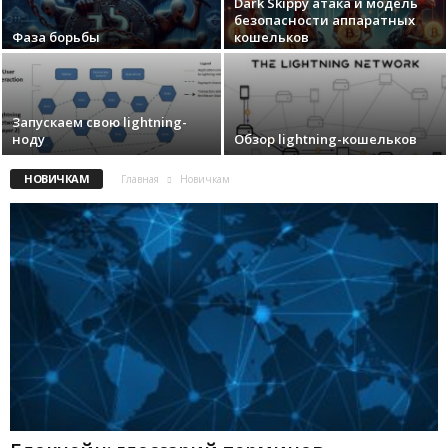
Dark Skippy атака и модель
безопасности аппаратных
Фаза борьбы
кошельков
Запускаем свою lightning-
ноду
Обзор lightning-кошельков
НОВИЧКАМ
Главная
Новичкам