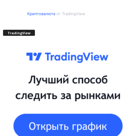
Криптовалюта
от TradingView
TradingView