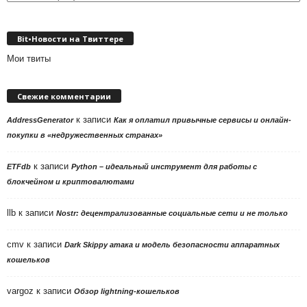
рубрики
Bit•Новости на Твиттере
Мои твиты
Свежие комментарии
к записи
AddressGenerator
Как я оплатил привычные сервисы и онлайн-
покупки в «недружественных странах»
к записи
ETFdb
Python – идеальный инструмент для работы с
блокчейном и криптовалютами
llb
к записи
Nostr: децентрализованные социальные сети и не только
cmv
к записи
Dark Skippy атака и модель безопасности аппаратных
кошельков
vargoz
к записи
Обзор lightning-кошельков