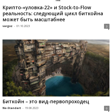
Крипто-«уловка-22» и Stock-to-Flow
реальность: следующий цикл биткойна
может быть масштабнее
vargoz
-
01.10.2023
3
Биткойн – это вид-первопроходец
Ne-Standart
-
19.08.2023
0