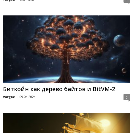
Биткойн как дерево байтов и BitVM-2
vargoz
-
09.04.2024
0