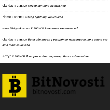
olandas
к записи
Обзор lightning-кошельков
Name
к записи
Обзор lightning-кошельков
к записи
www.illiakyselov.com
Анатомия халвинга, ч.2
olandas
к записи
Биткойн вновь у рекордных максимумов, но в этот раз
это только начало
Артур
к записи
История войны за размер блока в Биткойне