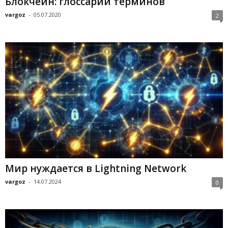
Блокчейн: глоссарий терминов
vargoz
-
05.07.2020
2
Мир нуждается в Lightning Network
vargoz
-
14.07.2024
0