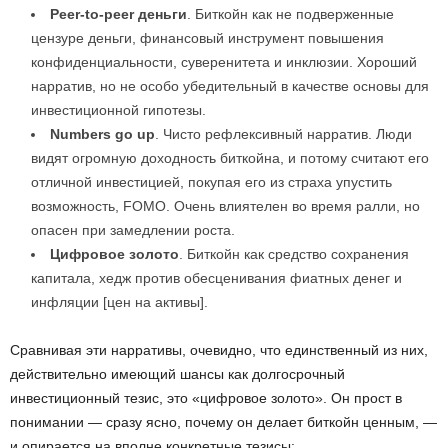
Peer-to-peer деньги
. Биткойн как не подверженные
цензуре деньги, финансовый инструмент повышения
конфиденциальности, суверенитета и инклюзии. Хороший
нарратив, но не особо убедительный в качестве основы для
инвестиционной гипотезы.
Numbers go up
. Чисто рефлексивный нарратив. Люди
видят огромную доходность биткойна, и потому считают его
отличной инвестицией, покупая его из страха упустить
возможность, FOMO. Очень влиятелен во время ралли, но
опасен при замедлении роста.
Цифровое золото
. Биткойн как средство сохранения
капитала, хедж против обесценивания фиатных денег и
инфляции [цен на активы].
Сравнивая эти нарративы, очевидно, что единственный из них,
действительно имеющий шансы как долгосрочный
инвестиционный тезис, это «цифровое золото». Он прост в
понимании — сразу ясно, почему он делает биткойн ценным, —
и опирается на вполне конкретные тезисы: