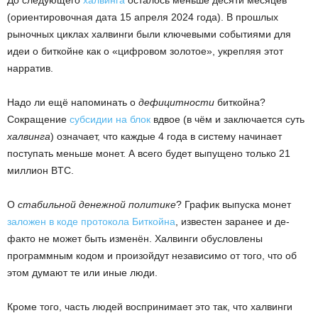
(ориентировочная дата 15 апреля 2024 года). В прошлых
рыночных циклах халвинги были ключевыми событиями для
идеи о биткойне как о «цифровом золотое», укрепляя этот
нарратив.
Надо ли ещё напоминать о
дефицитности
биткойна?
Сокращение
субсидии на блок
вдвое (в чём и заключается суть
халвинга
) означает, что каждые 4 года в систему начинает
поступать меньше монет. А всего будет выпущено только 21
миллион BTC.
О
стабильной денежной политике
? График выпуска монет
заложен в коде протокола Биткойна
, известен заранее и де-
факто не может быть изменён. Халвинги обусловлены
программным кодом и произойдут независимо от того, что об
этом думают те или иные люди.
Кроме того, часть людей воспринимает это так, что халвинги