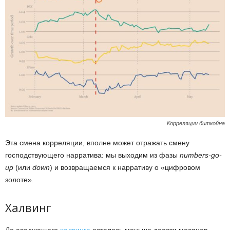
Корреляции биткойна
Эта смена корреляции, вполне может отражать смену
господствующего нарратива: мы выходим из фазы
numbers-go-
up
(или
down
) и возвращаемся к нарративу о «цифровом
золоте».
Халвинг
До следующего
халвинга
осталось меньше десяти месяцев