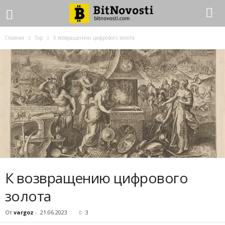
Главная
Top
К возвращению цифрового золота
К возвращению цифрового
золота
От
vargoz
-
21.06.2023
3