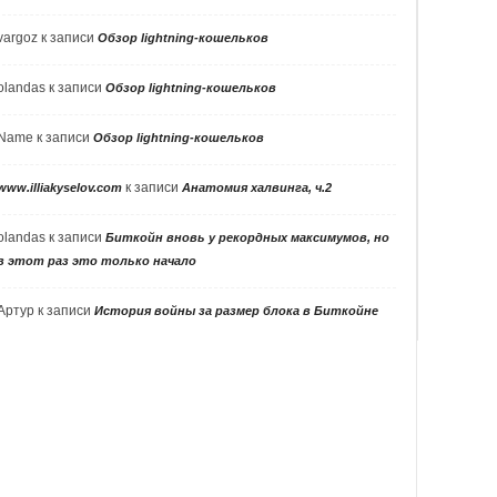
vargoz
к записи
Обзор lightning-кошельков
olandas
к записи
Обзор lightning-кошельков
Name
к записи
Обзор lightning-кошельков
к записи
www.illiakyselov.com
Анатомия халвинга, ч.2
olandas
к записи
Биткойн вновь у рекордных максимумов, но
в этот раз это только начало
Артур
к записи
История войны за размер блока в Биткойне