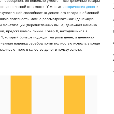
но переоценён, он невольно уместен. Все денежные товары
ыше их полезной стоимости. У многих
исторических денег
и
покупательной способностью денежного товара и обменной
еннюю полезность, можно рассматривать как «денежную
й монетизации (перечисленных выше) денежная наценка
ой, предсказуемой линии. Товар X, находившийся в
Y, который больше подходит на роль денег, и денежная
енежная наценка серебра почти полностью исчезла в конце
зались от него в качестве денег в пользу золота.