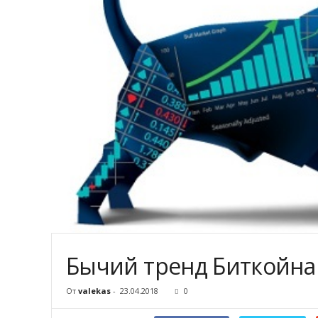
Бычий тренд Биткойна (
От
valekas
-
23.04.2018
0