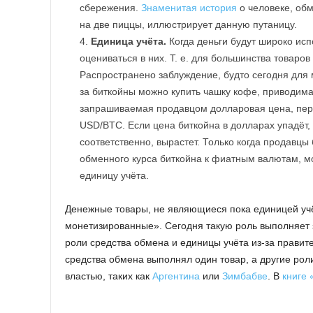
сбережения.
Знаменитая история
о человеке, об
на две пиццы, иллюстрирует данную путаницу.
Единица учёта.
Когда деньги будут широко исп
оцениваться в них. Т. е. для большинства товаро
Распространено заблуждение, будто сегодня для 
за биткойны можно купить чашку кофе, приводима
запрашиваемая продавцом долларовая цена, пер
USD/BTC. Если цена биткойна в долларах упадёт
соответственно, вырастет. Только когда продавцы
обменного курса биткойна к фиатным валютам, мо
единицу учёта.
Денежные товары, не являющиеся пока единицей учё
монетизированные». Сегодня такую роль выполняет
роли средства обмена и единицы учёта из-за правит
средства обмена выполнял один товар, а другие роли
властью, таких как
Аргентина
или
Зимбабве
. В
книге