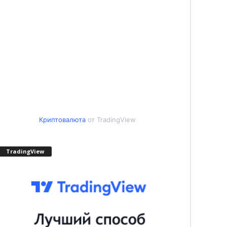
Криптовалюта
от TradingView
TradingView