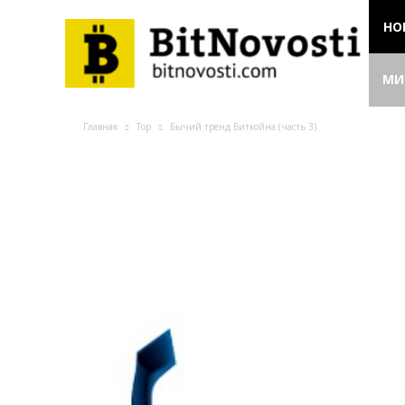
НО
МИ
Главная
Top
Бычий тренд Биткойна (часть 3)