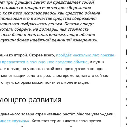
т три функции денег: он представляет собой
 стоимости товаров и актив для сбережения
ы, хотя песо использовалось как средство обмена
спользовал его в качестве средства сбережения.
равно что выбрасывать деньги. Поэтому люди
хотели сберечь, на доллары, чья стоимость
ак песо было очень волатильным, люди обычно
служили более надёжной единицей измерения».
ции ко второй. Скорее всего,
пройдёт несколько лет, прежде
 превратится в полноценное средство обмена
, и путь к
зительно, но у золота такой же переход занял не одно
 монетизации золота в реальном времени, как это сейчас
 о пути, которым может пойти эта монетизация.
ующего развития
денежного товара стремительно растёт. Многие утверждали,
инает «пузырь»
. Хотя этот термин часто используется