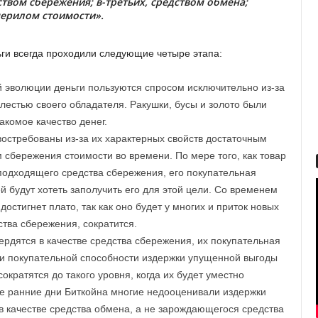
твом сбережения; в-третьих, средством обмена;
мерилом стоимости».
ги всегда проходили следующие четыре этапа:
 эволюции деньги пользуются спросом исключительно из-за
лестью своего обладателя. Ракушки, бусы и золото были
акомое качество денег.
 востребованы из-за их характерных свойств достаточным
 сбережения стоимости во времени. По мере того, как товар
 подходящего средства сбережения, его покупательная
ей будут хотеть заполучить его для этой цели. Со временем
остигнет плато, так как оно будет у многих и приток новых
ства сбережения, сократится.
ердятся в качестве средства сбережения, их покупательная
ии покупательной способности издержки упущенной выгоды
ократятся до такого уровня, когда их будет уместно
ые ранние дни Биткойна многие недооценивали издержки
в качестве средства обмена, а не зарождающегося средства