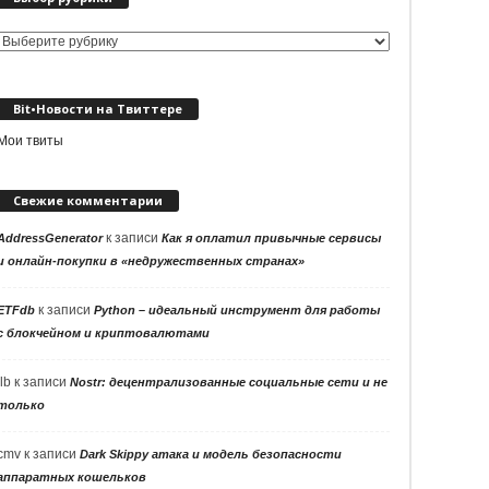
Выбор
рубрики
Bit•Новости на Твиттере
Мои твиты
Свежие комментарии
к записи
AddressGenerator
Как я оплатил привычные сервисы
и онлайн-покупки в «недружественных странах»
к записи
ETFdb
Python – идеальный инструмент для работы
с блокчейном и криптовалютами
llb
к записи
Nostr: децентрализованные социальные сети и не
только
cmv
к записи
Dark Skippy атака и модель безопасности
аппаратных кошельков