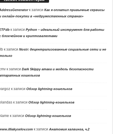
к записи
AddressGenerator
Как я оплатил привычные сервисы
и онлайн-покупки в «недружественных странах»
к записи
ETFdb
Python – идеальный инструмент для работы
с блокчейном и криптовалютами
llb
к записи
Nostr: децентрализованные социальные сети и не
только
cmv
к записи
Dark Skippy атака и модель безопасности
аппаратных кошельков
vargoz
к записи
Обзор lightning-кошельков
olandas
к записи
Обзор lightning-кошельков
Name
к записи
Обзор lightning-кошельков
к записи
www.illiakyselov.com
Анатомия халвинга, ч.2