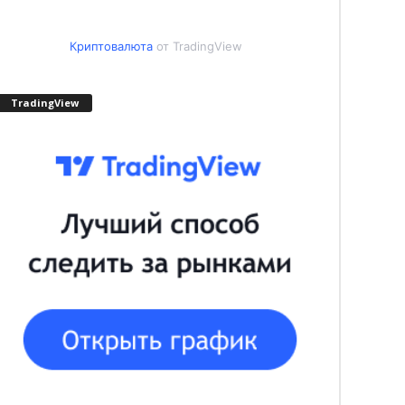
Криптовалюта
от TradingView
TradingView