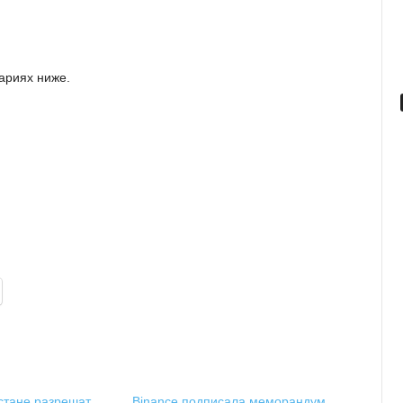
ариях ниже.
стане разрешат
Binance подписала меморандум