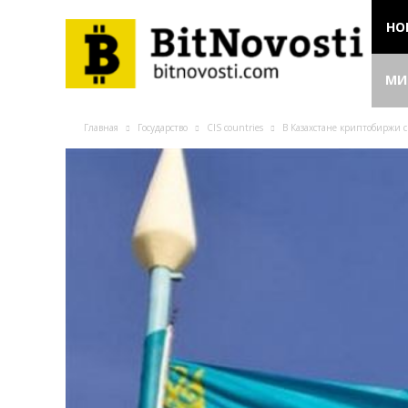
НО
МИ
Главная
Государство
CIS countries
В Казахстане криптобиржи с