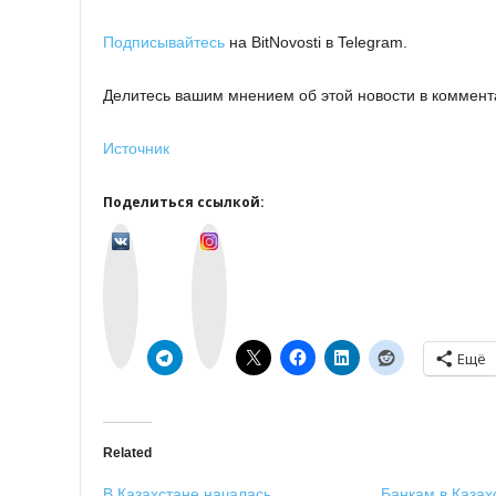
Подписывайтесь
на BitNovosti в Telegram.
Делитесь вашим мнением об этой новости в коммент
Источник
Поделиться ссылкой:
v
I
k
n
o
s
n
t
t
a
a
g
k
r
t
a
e
m
Ещё
Related
В Казахстане началась
Банкам в Казах