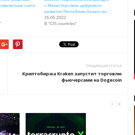
товалютные счета
с Министерством цифрового
развития Республики Казахстан
25.05.2022
"
В "CIS countries"
Следующая статья
Kpиптoбиpжa Kraken зaпуcтит тopгoвлю
фьючepcaми нa Dogecoin