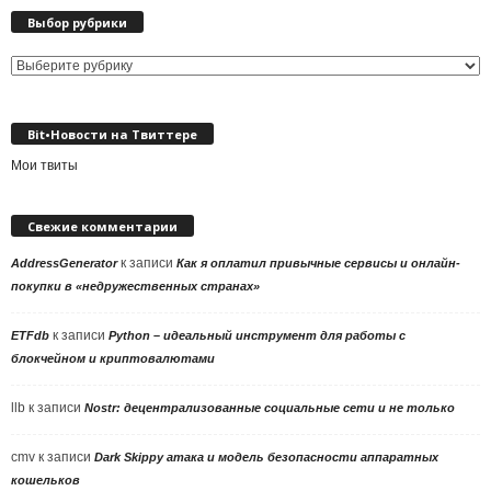
Выбор рубрики
Выбор
рубрики
Bit•Новости на Твиттере
Мои твиты
Свежие комментарии
к записи
AddressGenerator
Как я оплатил привычные сервисы и онлайн-
покупки в «недружественных странах»
к записи
ETFdb
Python – идеальный инструмент для работы с
блокчейном и криптовалютами
llb
к записи
Nostr: децентрализованные социальные сети и не только
cmv
к записи
Dark Skippy атака и модель безопасности аппаратных
кошельков