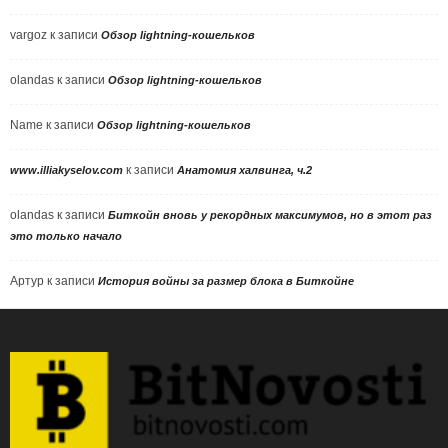
vargoz
к записи
Обзор lightning-кошельков
olandas
к записи
Обзор lightning-кошельков
Name
к записи
Обзор lightning-кошельков
к записи
www.illiakyselov.com
Анатомия халвинга, ч.2
olandas
к записи
Биткойн вновь у рекордных максимумов, но в этот раз
это только начало
Артур
к записи
История войны за размер блока в Биткойне