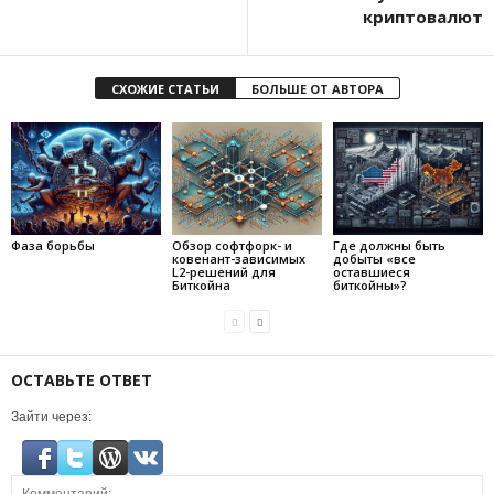
криптовалют
СХОЖИЕ СТАТЬИ
БОЛЬШЕ ОТ АВТОРА
Фаза борьбы
Обзор софтфорк- и
Где должны быть
ковенант-зависимых
добыты «все
L2-решений для
оставшиеся
Биткойна
биткойны»?
ОСТАВЬТЕ ОТВЕТ
Зайти через: