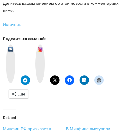
Делитесь вашим мнением об этой новости в комментариях
ниже.
Источник
Поделиться ссылкой:
v
I
k
n
o
s
n
t
t
a
a
g
k
r
t
a
e
m
Ещё
Related
Минфин РФ призывает к
В Минфине выступили