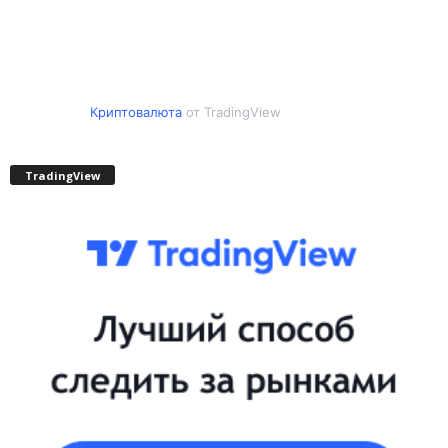
Криптовалюта
от TradingView
TradingView