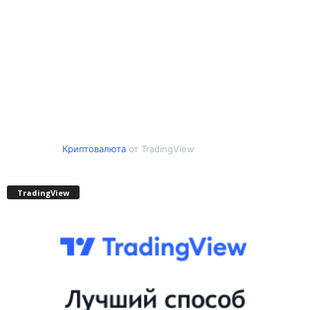
Криптовалюта
от TradingView
TradingView