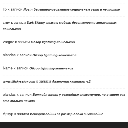
llb
к записи
Nostr: децентрализованные социальные сети и не только
cmv
к записи
Dark Skippy атака и модель безопасности аппаратных
кошельков
vargoz
к записи
Обзор lightning-кошельков
olandas
к записи
Обзор lightning-кошельков
Name
к записи
Обзор lightning-кошельков
к записи
www.illiakyselov.com
Анатомия халвинга, ч.2
olandas
к записи
Биткойн вновь у рекордных максимумов, но в этот раз
это только начало
Артур
к записи
История войны за размер блока в Биткойне