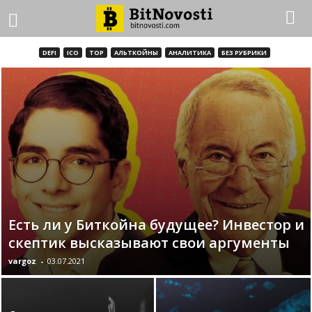
DEFI
ICO
TOP
АЛЬТКОЙНЫ
АНАЛИТИКА
БЕЗ РУБРИКИ
Есть ли у Биткойна будущее? Инвестор и
скептик высказывают свои аргументы
vargoz
-
03.07.2021