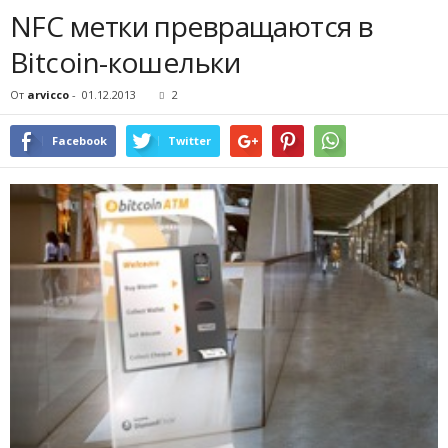
NFC метки превращаются в
Bitcoin-кошельки
От
arvicco
-
01.12.2013
2
Facebook
Twitter