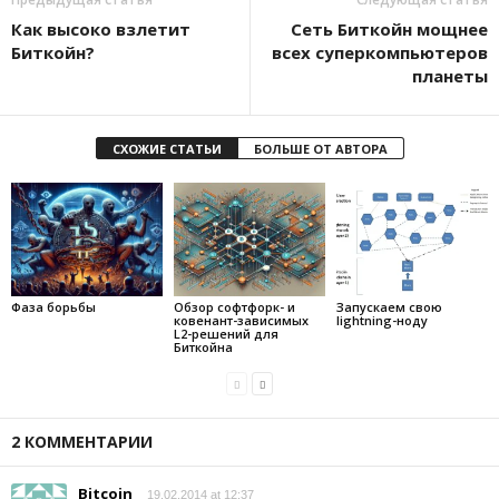
Как высоко взлетит
Сеть Биткойн мощнее
Биткойн?
всех суперкомпьютеров
планеты
СХОЖИЕ СТАТЬИ
БОЛЬШЕ ОТ АВТОРА
Фаза борьбы
Обзор софтфорк- и
Запускаем свою
ковенант-зависимых
lightning-ноду
L2-решений для
Биткойна
2 КОММЕНТАРИИ
Bitcoin
19.02.2014 at 12:37