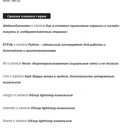
Мои твиты
Свежие комментарии
к записи
AddressGenerator
Как я оплатил привычные сервисы и онлайн-
покупки в «недружественных странах»
к записи
ETFdb
Python – идеальный инструмент для работы с
блокчейном и криптовалютами
llb
к записи
Nostr: децентрализованные социальные сети и не только
cmv
к записи
Dark Skippy атака и модель безопасности аппаратных
кошельков
vargoz
к записи
Обзор lightning-кошельков
olandas
к записи
Обзор lightning-кошельков
Name
к записи
Обзор lightning-кошельков