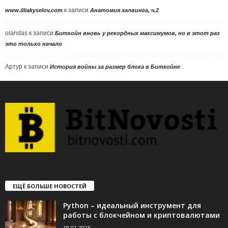
к записи
www.illiakyselov.com
Анатомия халвинга, ч.2
olandas
к записи
Биткойн вновь у рекордных максимумов, но в этот раз
это только начало
Артур
к записи
История войны за размер блока в Биткойне
ЕЩЁ БОЛЬШЕ НОВОСТЕЙ
Python – идеальный инструмент для
работы с блокчейном и криптовалютами
18.01.2025