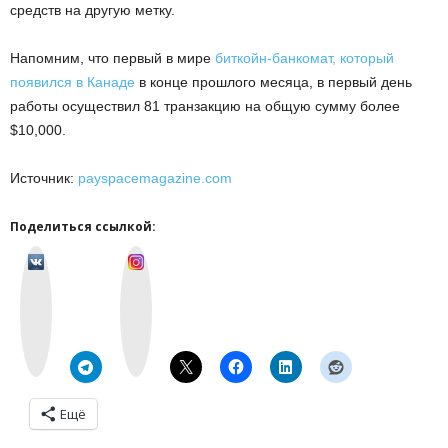
средств на другую метку.
Напомним, что первый в мире
биткойн-банкомат, который
появился в Канаде
в конце прошлого месяца, в первый день
работы осуществил 81 транзакцию на общую сумму более
$10,000.
Источник:
payspacemagazine.com
Поделиться ссылкой:
v
I
k
n
o
s
n
t
t
a
a
g
k
r
t
a
e
m
Ещё