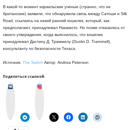
В какой-то момент израильские ученые (странно, что не
британские) заявили, что обнаружили связь между Сатоши и Silk
Road, ссылаясь на некий ранний кошелек, который, как
предполагают, принадлежал Накамото. Но позже отказались от
своего утверждения, когда выяснилось, что кошелек
принадлежал Дастину Д. Траммелу (Dustin D. Trammell),
консультанту по безопасности Техаса.
Источник:
The Switch
Автор: Andrea Peterson
Поделиться ссылкой:
v
I
k
n
o
s
n
t
t
a
a
g
k
r
t
a
e
m