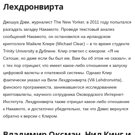
Лехдронвирта
Джошуа Дэви, журналист The New Yorker, в 2011 году попытался
разгадать загадку Накамото. Проведя текстовый анализ
сообщений Накамото, он остановился на ирландском
криптологе Майкле Клире (Michael Clear) – в то время студенте
Trinity University в Дублине. Клир ответил с юмором: «Я не
Сатоши, но даже если бы был им, Вам бы об этом не сказал», и
с тех пор отрицает, что имеет какое-либо отношение к запуску
цифровой валюты и платежной системы. Однако Клир
фактически указал на Вили Лехдронвирта (Vili Lehdronvirta),
финского программиста, занимавшегося исследованием
криптовалюты, научного сотрудника Оксвордского Интернет-
Института. Лехдронвирта также отрицал какое-либо отношение
к Накамото, и достаточно убедительно, так что Дэвис вернулся
обратно к версии с Клиром.
Владимир Оксман,
Нил Кинг
и