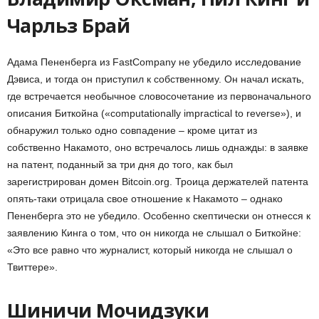
Чарльз Брай
Адама Пененберга из FastCompany не убедило исследование
Дэвиса, и тогда он приступил к собственному. Он начал искать,
где встречается необычное словосочетание из первоначального
описания Биткойна («computationally impractical to reverse»), и
обнаружил только одно совпадение – кроме цитат из
собственно Накамото, оно встречалось лишь однажды: в заявке
на патент, поданный за три дня до того, как был
зарегистрирован домен Bitcoin.org. Троица держателей патента
опять-таки отрицала свое отношение к Накамото – однако
Пененберга это не убедило. Особенно скептически он отнесся к
заявлению Кинга о том, что он никогда не слышал о Биткойне:
«Это все равно что журналист, который никогда не слышал о
Твиттере».
Шиничи Мочидзуки