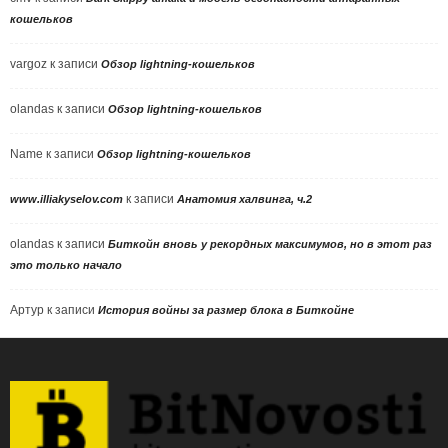
кошельков
vargoz
к записи
Обзор lightning-кошельков
olandas
к записи
Обзор lightning-кошельков
Name
к записи
Обзор lightning-кошельков
к записи
www.illiakyselov.com
Анатомия халвинга, ч.2
olandas
к записи
Биткойн вновь у рекордных максимумов, но в этот раз
это только начало
Артур
к записи
История войны за размер блока в Биткойне