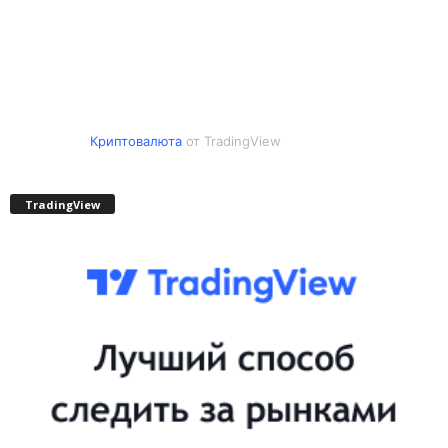
Криптовалюта
от TradingView
TradingView