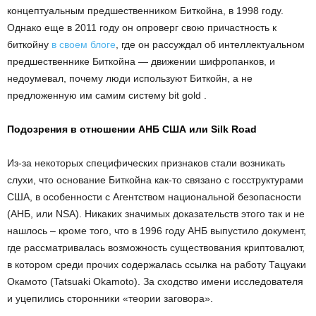
концептуальным предшественником Биткойна, в 1998 году.
Однако еще в 2011 году он опроверг свою причастность к
биткойну
в своем блоге
, где он рассуждал об интеллектуальном
предшественнике Биткойна — движении шифропанков, и
недоумевал, почему люди используют Биткойн, а не
предложенную им самим систему bit gold .
Подозрения в отношении АНБ США или Silk Road
Из-за некоторых специфических признаков стали возникать
слухи, что основание Биткойна как-то связано с госструктурами
США, в особенности с Агентством национальной безопасности
(АНБ, или NSA). Никаких значимых доказательств этого так и не
нашлось – кроме того, что в 1996 году АНБ выпустило документ,
где рассматривалась возможность существования криптовалют,
в котором среди прочих содержалась ссылка на работу Тацуаки
Окамото (Tatsuaki Okamoto). За сходство имени исследователя
и уцепились сторонники «теории заговора».