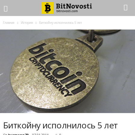
Главная
История
Биткойну исполнилось 5 лет
Биткойну исполнилось 5 лет
От
burmann79
-
07.01.2014
0