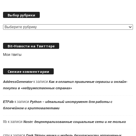
Выбор рубрики
Выбор
рубрики
Bit•Новости на Твиттере
Мои твиты
Свежие комментарии
к записи
AddressGenerator
Как я оплатил привычные сервисы и онлайн-
покупки в «недружественных странах»
к записи
ETFdb
Python – идеальный инструмент для работы с
блокчейном и криптовалютами
llb
к записи
Nostr: децентрализованные социальные сети и не только
cmv
к записи
Dark Skippy атака и модель безопасности аппаратных