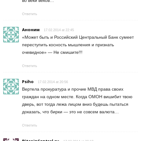
во веки веков…
Ответить
Аноним
17.02.2014 at 22:45
«Может быть и Российский Центральный Банк сумеет
переступить косность мышления и признать
очевидное» — Не смишите!!!
Ответить
Psiho
17.02.2014 at 20:56
Вертела прокуратура и прочие МВД права своих
граждан на одном месте. Когда ОМОН вишибит твою
дверь, вот тогда лежа лицом вниз будешь пытаться
доказать, что бирки — это не совсем валюта…
Ответить
BitcoinCentral.ru