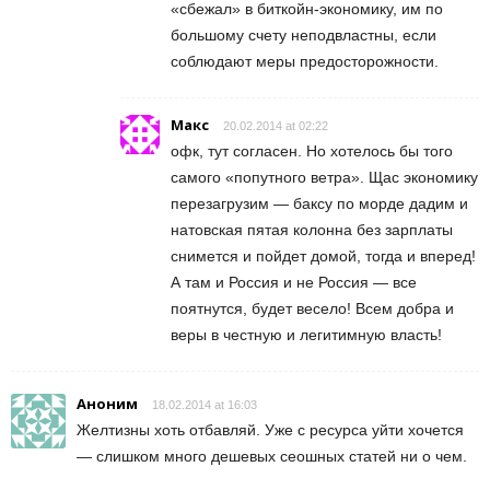
«сбежал» в биткойн-экономику, им по
большому счету неподвластны, если
соблюдают меры предосторожности.
Макс
20.02.2014 at 02:22
офк, тут согласен. Но хотелось бы того
самого «попутного ветра». Щас экономику
перезагрузим — баксу по морде дадим и
натовская пятая колонна без зарплаты
снимется и пойдет домой, тогда и вперед!
А там и Россия и не Россия — все
поятнутся, будет весело! Всем добра и
веры в честную и легитимную власть!
Аноним
18.02.2014 at 16:03
Желтизны хоть отбавляй. Уже с ресурса уйти хочется
— слишком много дешевых сеошных статей ни о чем.