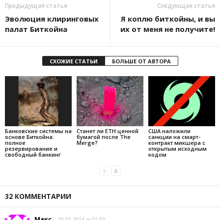
Предыдущая статья
Следующая статья
Эволюция клиринговых
Я коплю биткойны, и вы
палат Биткойна
их от меня не получите!
СХОЖИЕ СТАТЬИ
БОЛЬШЕ ОТ АВТОРА
Банковские системы на
Станет ли ETH ценной
США наложили
основе Биткойна:
бумагой после The
санкции на смарт-
полное
Merge?
контракт микшера с
резервирование и
открытым исходным
свободный банкинг
кодом
32 КОММЕНТАРИИ
Макс
20.02.2014 at 01:02