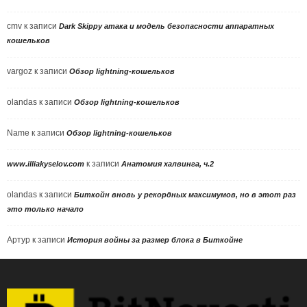
cmv
к записи
Dark Skippy атака и модель безопасности аппаратных
кошельков
vargoz
к записи
Обзор lightning-кошельков
olandas
к записи
Обзор lightning-кошельков
Name
к записи
Обзор lightning-кошельков
к записи
www.illiakyselov.com
Анатомия халвинга, ч.2
olandas
к записи
Биткойн вновь у рекордных максимумов, но в этот раз
это только начало
Артур
к записи
История войны за размер блока в Биткойне