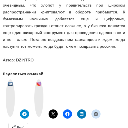
очевидным, что хлопот у правительств при широком
распространении криптовалют в обороте прибавится. К
бумажным наличным добавятся еще и цифровые,
контролировать граждан станет сложнее, а у бизнеса появится
еще один шикарный инструмент для проведения сделок в сети
и не только. Пока же поздравляем таиландцев и ждем, когда
наступит тот момент, когда будет с чем поздравить россиян.
Автор: DZiNTRO
Поделиться ссылкой:
v
I
k
n
o
s
n
t
t
a
a
g
k
r
t
a
e
m
Ещё