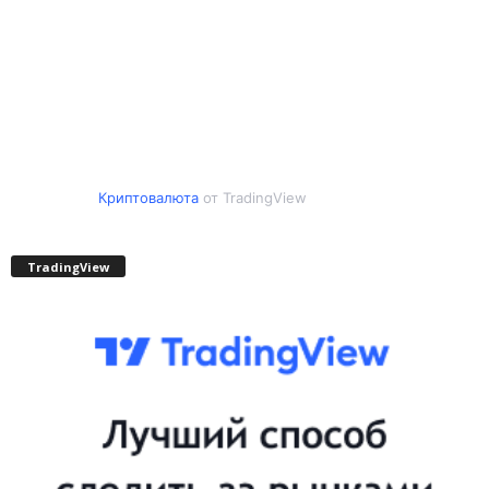
Криптовалюта
от TradingView
TradingView