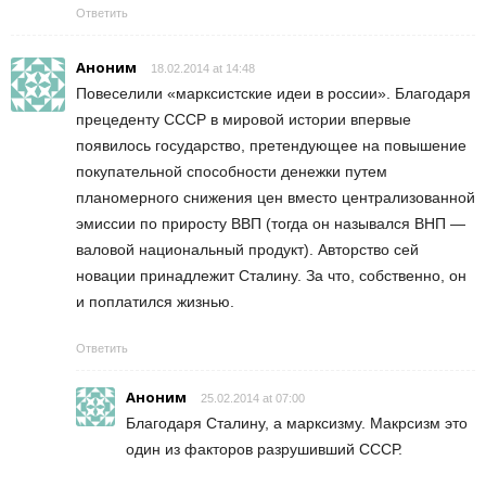
Ответить
Аноним
18.02.2014 at 14:48
Повеселили «марксистские идеи в россии». Благодаря
прецеденту СССР в мировой истории впервые
появилось государство, претендующее на повышение
покупательной способности денежки путем
планомерного снижения цен вместо централизованной
эмиссии по приросту ВВП (тогда он назывался ВНП —
валовой национальный продукт). Авторство сей
новации принадлежит Сталину. За что, собственно, он
и поплатился жизнью.
Ответить
Аноним
25.02.2014 at 07:00
Благодаря Сталину, а марксизму. Макрсизм это
один из факторов разрушивший СССР.