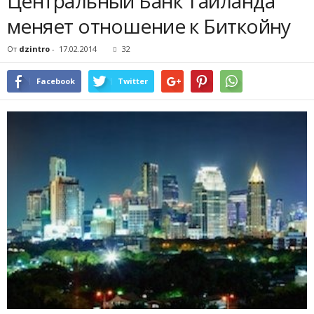
Центральный Банк Таиланда
меняет отношение к Биткойну
От
dzintro
-
17.02.2014
32
Facebook
Twitter