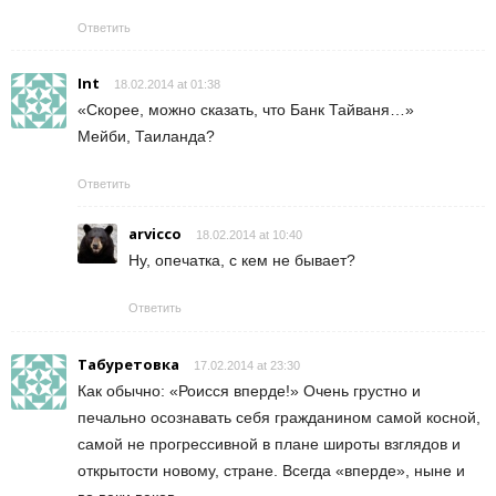
Ответить
Int
18.02.2014 at 01:38
«Скорее, можно сказать, что Банк Тайваня…»
Мейби, Таиланда?
Ответить
arvicco
18.02.2014 at 10:40
Ну, опечатка, с кем не бывает?
Ответить
Табуретовка
17.02.2014 at 23:30
Как обычно: «Роисся вперде!» Очень грустно и
печально осознавать себя гражданином самой косной,
самой не прогрессивной в плане широты взглядов и
открытости новому, стране. Всегда «вперде», ныне и