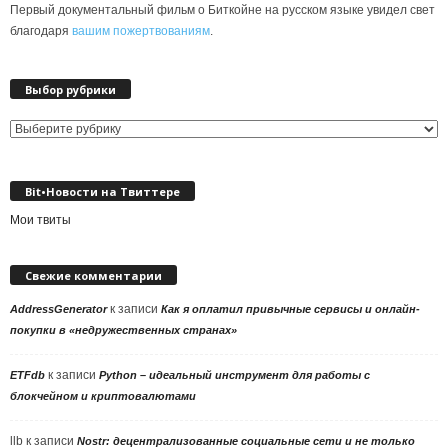
Первый документальный фильм о Биткойне на русском языке увидел свет
благодаря
вашим пожертвованиям
.
Выбор рубрики
Выбор
рубрики
Bit•Новости на Твиттере
Мои твиты
Свежие комментарии
к записи
AddressGenerator
Как я оплатил привычные сервисы и онлайн-
покупки в «недружественных странах»
к записи
ETFdb
Python – идеальный инструмент для работы с
блокчейном и криптовалютами
llb
к записи
Nostr: децентрализованные социальные сети и не только