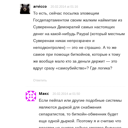
arvicco
20.02.2014 at 01:16
То есть, сейчас посылка зловещим
Госдепартаментом своим жалким наймитам из
Суверенных Демократий самых настоящих
денег на какой-нибудь Paypal (который местным
Суверенам никак непрозрачен и
неподконтролен) — это не страшно. А то же
самое при помощи биткойнов, которые к тому
же вообще мало кто за деньги держит — это
вдруг сразу «самоубийство»? Где логика?
Ответить
Макс
20.02.2014 at 01:50
Если пейпал или другие подобные системы
являются дыркой для снабжения
сепаратистов, то биткойн-обменник будет
еще одной дыркой. Поэтому я и считаю что
властям не снится сейчас светлое будущее