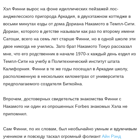
Хэл Финни вырос на фоне идиллических пейзажей лос-
анджелесского пригорода Аркадия, в двухэтажном коттедже в
восьми минутах езды от дома Дориана Накамото в Темпл-Сити.
Дориан, которого в детстве называли как раз по второму имени
Сатоши, всего на семь лет старше Финни, но в одной школе эти
двое никогда не учились. Зато брат Накамото Токуо рассказал
мне, что его родственник в начале 1970-х каждый день ездил из
Темпл-Сити на учебу в Политехнический институт штата
Калифорния. Финни в те же годы посещал в Аркадии школу,
расположенную в нескольких километрах от университета
предполагаемого создателя Биткойна.
Впрочем, достоверных свидетельств знакомства Финни с
Накамото ни один из опрошенных Forbes знакомых Хэла не
припомнил.
Сам Финни, по их словам, был необычайно умным и вдумчивым
учеником и повсюду таскал огромный фолиант
Айн Рэнд