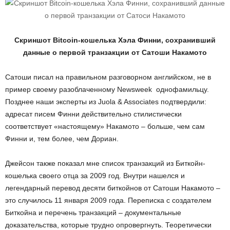
Скриншот Bitcoin-кошелька Хэла Финни, сохранивший
данные о первой транзакции от Сатоши Накамото
Сатоши писал на правильном разговорном английском, не в
пример своему разоблаченному Newsweek однофамильцу.
Позднее наши эксперты из Juola & Associates подтвердили:
адресат писем Финни действительно стилистически
соответствует «настоящему» Накамото – больше, чем сам
Финни и, тем более, чем Дориан.
Джейсон также показал мне список транзакций из Биткойн-
кошелька своего отца за 2009 год. Внутри нашелся и
легендарный перевод десяти биткойнов от Сатоши Накамото –
это случилось 11 января 2009 года. Переписка с создателем
Биткойна и перечень транзакций – документальные
доказательства, которые трудно опровергнуть. Теоретически