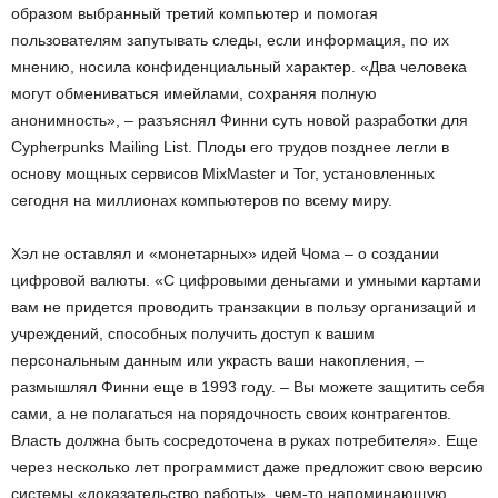
образом выбранный третий компьютер и помогая
пользователям запутывать следы, если информация, по их
мнению, носила конфиденциальный характер. «Два человека
могут обмениваться имейлами, сохраняя полную
анонимность», – разъяснял Финни суть новой разработки для
Cypherpunks Mailing List. Плоды его трудов позднее легли в
основу мощных сервисов MixMaster и Tor, установленных
сегодня на миллионах компьютеров по всему миру.
Хэл не оставлял и «монетарных» идей Чома – о создании
цифровой валюты. «С цифровыми деньгами и умными картами
вам не придется проводить транзакции в пользу организаций и
учреждений, способных получить доступ к вашим
персональным данным или украсть ваши накопления, –
размышлял Финни еще в 1993 году. – Вы можете защитить себя
сами, а не полагаться на порядочность своих контрагентов.
Власть должна быть сосредоточена в руках потребителя». Еще
через несколько лет программист даже предложит свою версию
системы «доказательство работы», чем-то напоминающую