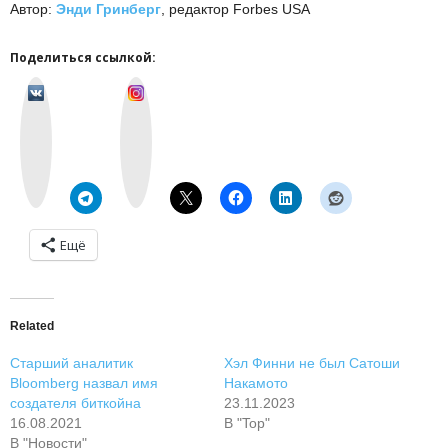
Автор:
Энди Гринберг
, редактор Forbes USA
Поделиться ссылкой:
v
I
k
n
o
s
n
t
t
a
a
g
k
r
t
a
e
m
Ещё
Related
Старший аналитик
Хэл Финни не был Сатоши
Bloomberg назвал имя
Накамото
создателя биткойна
23.11.2023
16.08.2021
В "Top"
В "Новости"