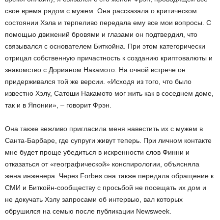
свое время рядом с мужем. Она рассказала о критическом
состоянии Хэла и терпеливо передала ему все мои вопросы. С
помощью движений бровями и глазами он подтвердил, что
связывался с основателем Биткойна. При этом категорически
отрицал собственную причастность к созданию криптовалюты и
знакомство с Дорианом Накамото. На очной встрече он
придерживался той же версии. «Исходя из того, что было
известно Хэлу, Сатоши Накамото мог жить как в соседнем доме,
так и в Японии», – говорит Фрэн.
Она также вежливо пригласила меня навестить их с мужем в
Санта-Барбаре, где супруги живут теперь. При личном контакте
мне будет проще убедиться в искренности слов Финни и
отказаться от «географической» конспирологии, объясняла
жена инженера. Через Forbes она также передала обращение к
СМИ и Биткойн-сообществу с просьбой не посещать их дом и
не докучать Хэлу запросами об интервью, вал которых
обрушился на семью после публикации Newsweek.