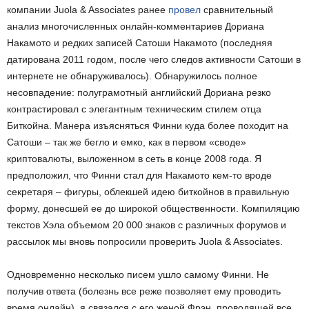
компании Juola & Associates ранее
провел
сравнительный
анализ многочисленных онлайн-комментариев Дориана
Накамото и редких записей Сатоши Накамото (последняя
датирована 2011 годом, после чего следов активности Сатоши в
интернете не обнаруживалось). Обнаружилось полное
несовпадение: полуграмотный английский Дориана резко
контрастировал с элегантным техническим стилем отца
Биткойна. Манера изъясняться Финни куда более походит на
Сатоши – так же бегло и емко, как в первом «своде»
криптовалюты, выложенном в сеть в конце 2008 года. Я
предположил, что Финни стал для Накамото кем-то вроде
секретаря – фигуры, облекшей идею биткойнов в правильную
форму, донесшей ее до широкой общественности. Компиляцию
текстов Хэла объемом 20 000 знаков с различных форумов и
рассылок мы вновь попросили проверить Juola & Associates.
Одновременно несколько писем ушло самому Финни. Не
получив ответа (болезнь все реже позволяет ему проводить
время онлайн), я связался с его женой Фрэн, проводящей все