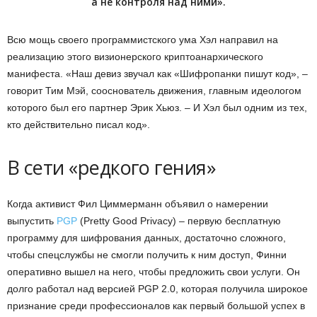
а не контроля над ними».
Всю мощь своего программистского ума Хэл направил на
реализацию этого визионерского криптоанархического
манифеста. «Наш девиз звучал как «Шифропанки пишут код», –
говорит Тим Мэй, сооснователь движения, главным идеологом
которого был его партнер Эрик Хьюз. – И Хэл был одним из тех,
кто действительно писал код».
В сети «редкого гения»
Когда активист Фил Циммерманн объявил о намерении
выпустить
PGP
(Pretty Good Privacy) – первую бесплатную
программу для шифрования данных, достаточно сложного,
чтобы спецслужбы не смогли получить к ним доступ, Финни
оперативно вышел на него, чтобы предложить свои услуги. Он
долго работал над версией PGP 2.0, которая получила широкое
признание среди профессионалов как первый большой успех в