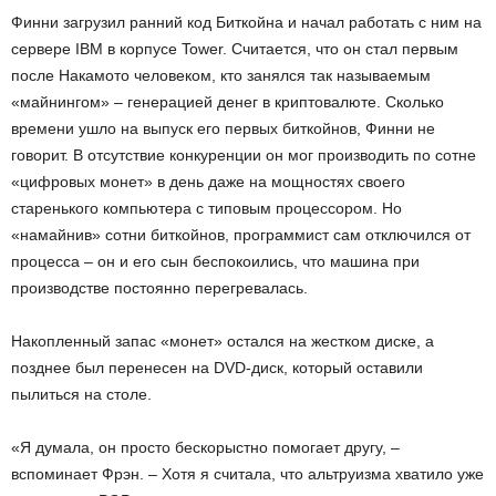
Финни загрузил ранний код Биткойна и начал работать с ним на
сервере IBM в корпусе Tower. Считается, что он стал первым
после Накамото человеком, кто занялся так называемым
«майнингом» – генерацией денег в криптовалюте. Сколько
времени ушло на выпуск его первых биткойнов, Финни не
говорит. В отсутствие конкуренции он мог производить по сотне
«цифровых монет» в день даже на мощностях своего
старенького компьютера с типовым процессором. Но
«намайнив» сотни биткойнов, программист сам отключился от
процесса – он и его сын беспокоились, что машина при
производстве постоянно перегревалась.
Накопленный запас «монет» остался на жестком диске, а
позднее был перенесен на DVD-диск, который оставили
пылиться на столе.
«Я думала, он просто бескорыстно помогает другу, –
вспоминает Фрэн. – Хотя я считала, что альтруизма хватило уже