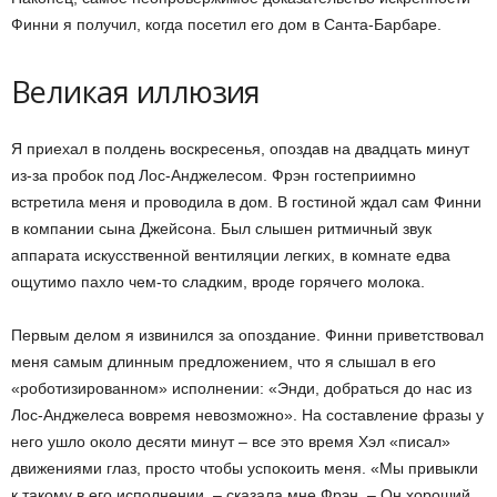
Финни я получил, когда посетил его дом в Санта-Барбаре.
Великая иллюзия
Я приехал в полдень воскресенья, опоздав на двадцать минут
из-за пробок под Лос-Анджелесом. Фрэн гостеприимно
встретила меня и проводила в дом. В гостиной ждал сам Финни
в компании сына Джейсона. Был слышен ритмичный звук
аппарата искусственной вентиляции легких, в комнате едва
ощутимо пахло чем-то сладким, вроде горячего молока.
Первым делом я извинился за опоздание. Финни приветствовал
меня самым длинным предложением, что я слышал в его
«роботизированном» исполнении: «Энди, добраться до нас из
Лос-Анджелеса вовремя невозможно». На составление фразы у
него ушло около десяти минут – все это время Хэл «писал»
движениями глаз, просто чтобы успокоить меня. «Мы привыкли
к такому в его исполнении, – сказала мне Фрэн. – Он хороший