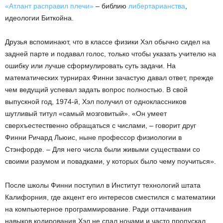
«Атлант расправил плечи»
– библию
либертарианства
,
идеологии Биткойна.
Друзья вспоминают, что в классе физики Хэл обычно сидел на
задней парте и подавал голос, только чтобы указать учителю на
ошибку или лучше сформулировать суть задачи. На
математических турнирах Финни зачастую давал ответ, прежде
чем ведущий успевал задать вопрос полностью. В свой
выпускной год, 1974-й, Хэл получил от одноклассников
шутливый титул «самый мозговитый». «Он умеет
сверхъестественно обращаться с числами, – говорит друг
Финни Ричард Льюис, ныне профессор физиологии в
Стэнфорде. – Для него числа были живыми существами со
своими разумом и повадками, у которых было чему поучиться».
После школы Финни поступил в Институт технологий штата
Калифорния, где акцент его интересов сместился с математики
на компьютерное программирование. Ради оттачивания
навыков кодирования Хэл не спал ночами и часто пропускал