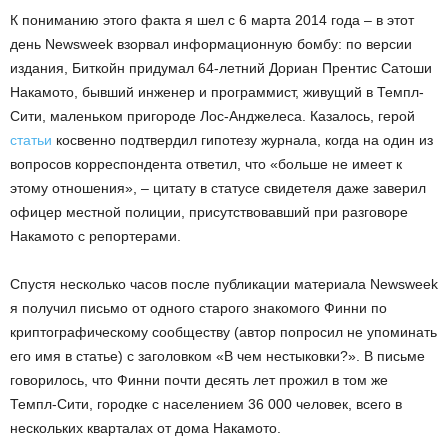
К пониманию этого факта я шел с 6 марта 2014 года – в этот
день Newsweek взорвал информационную бомбу: по версии
издания, Биткойн придумал 64-летний Дориан Прентис Сатоши
Накамото, бывший инженер и программист, живущий в Темпл-
Сити, маленьком пригороде Лос-Анджелеса. Казалось, герой
статьи
косвенно подтвердил гипотезу журнала, когда на один из
вопросов корреспондента ответил, что «больше не имеет к
этому отношения», – цитату в статусе свидетеля даже заверил
офицер местной полиции, присутствовавший при разговоре
Накамото с репортерами.
Спустя несколько часов после публикации материала Newsweek
я получил письмо от одного старого знакомого Финни по
криптографическому сообществу (автор попросил не упоминать
его имя в статье) с заголовком «В чем нестыковки?». В письме
говорилось, что Финни почти десять лет прожил в том же
Темпл-Сити, городке с населением 36 000 человек, всего в
нескольких кварталах от дома Накамото.