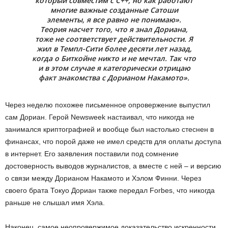
который совместим с C++, но как работают
многие важные созданные Сатоши
элементы, я все равно не понимаю».
Теория насчет того, что я знал Дориана,
тоже не соответствует действительности. Я
жил в Темпл-Сити более десяти лет назад,
когда о Биткойне никто и не мечтал. Так что
и в этом случае я категорически отрицаю
факт знакомства с Дорианом Накамото».
Через неделю похожее письменное опровержение выпустил
сам Дориан. Герой Newsweek настаивал, что никогда не
занимался криптографией и вообще был настолько стеснен в
финансах, что порой даже не имел средств для оплаты доступа
в интернет. Его заявления поставили под сомнение
достоверность выводов журналистов, а вместе с ней – и версию
о связи между Дорианом Накамото и Хэлом Финни. Через
своего брата Токуо Дориан также передал Forbes, что никогда
раньше не слышал имя Хэла.
Наконец, самое неопровержимое доказательство искренности