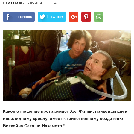
От
azzot88
-
07.05.2014
14
Facebook
Twitter
Какое отношение программист Хэл Финни, прикованный к
инвалидному креслу, имеет к таинственному создателю
Биткойна Сатоши Накамото?