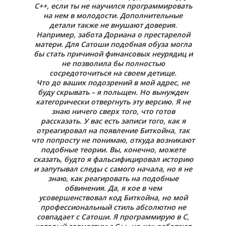
C++, если ты не научился программировать
на нем в молодости. Дополнительные
детали также не внушают доверия.
Например, забота Дориана о престарелой
матери. Для Сатоши подобная обуза могла
бы стать причиной финансовых неурядиц и
не позволила бы полностью
сосредоточиться на своем детище.
Что до ваших подозрений в мой адрес, не
буду скрывать – я польщен. Но вынужден
категорически отвергнуть эту версию. Я не
знаю ничего сверх того, что готов
рассказать. У вас есть записи того, как я
отреагировал на появление Биткойна, так
что попросту не понимаю, откуда возникают
подобные теории. Вы, конечно, можете
сказать, будто я фальсифицировал историю
и запутывал следы с самого начала, но я не
знаю, как реагировать на подобные
обвинения. Да, я кое в чем
усовершенствовал код Биткойна, но мой
профессиональный стиль абсолютно не
совпадает с Сатоши. Я программирую в C,