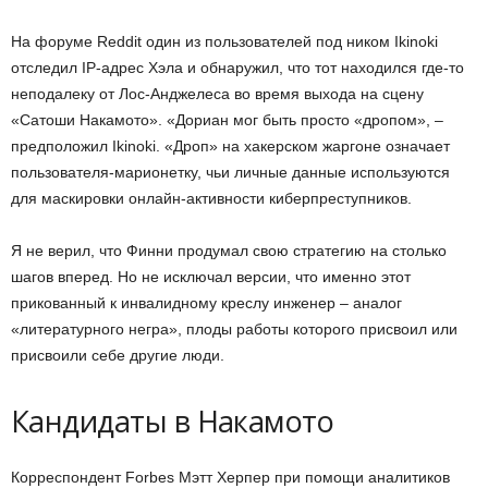
На форуме Reddit один из пользователей под ником Ikinoki
отследил IP-адрес Хэла и обнаружил, что тот находился где-то
неподалеку от Лос-Анджелеса во время выхода на сцену
«Сатоши Накамото». «Дориан мог быть просто «дропом», –
предположил Ikinoki. «Дроп» на хакерском жаргоне означает
пользователя-марионетку, чьи личные данные используются
для маскировки онлайн-активности киберпреступников.
Я не верил, что Финни продумал свою стратегию на столько
шагов вперед. Но не исключал версии, что именно этот
прикованный к инвалидному креслу инженер – аналог
«литературного негра», плоды работы которого присвоил или
присвоили себе другие люди.
Кандидаты в Накамото
Корреспондент Forbes Мэтт Херпер при помощи аналитиков