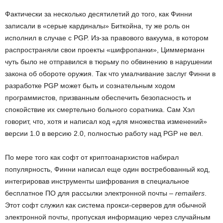
Фактически за несколько десятилетий до того, как Финни
записали в «серые кардиналы» Биткойна, ту же роль он
исполнил в случае с PGP. Из-за правового вакуума, в котором
распространяли свои проекты «шифропанки», Циммерманн
чуть было не отправился в тюрьму по обвинению в нарушении
закона об обороте оружия. Так что умалчивание заслуг Финни в
разработке PGP может быть и сознательным ходом
программистов, призванным обеспечить безопасность и
спокойствие их смертельно больного соратника. Сам Хэл
говорит, что, хотя и написал код «для множества изменений»
версии 1.0 в версию 2.0, полностью работу над PGP не вел.
По мере того как софт от криптоанархистов набирал
популярность, Финни написал еще один востребованный код,
интегрировав инструменты шифрования в специальное
бесплатное ПО для рассылки электронной почты –
remailers
.
Этот софт служил как система прокси-серверов для обычной
электронной почты, пропуская информацию через случайным