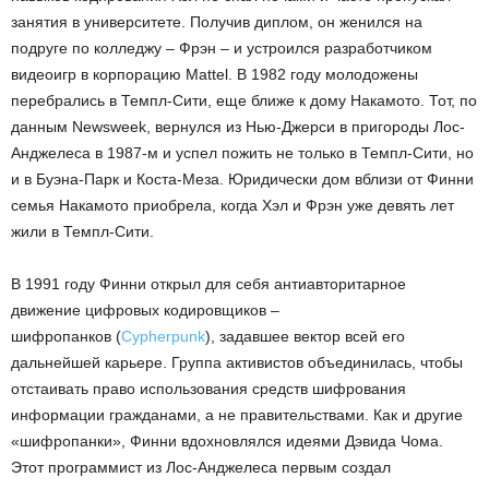
занятия в университете. Получив диплом, он женился на
подруге по колледжу – Фрэн – и устроился разработчиком
видеоигр в корпорацию Mattel. В 1982 году молодожены
перебрались в Темпл-Сити, еще ближе к дому Накамото. Тот, по
данным Newsweek, вернулся из Нью-Джерси в пригороды Лос-
Анджелеса в 1987-м и успел пожить не только в Темпл-Сити, но
и в Буэна-Парк и Коста-Меза. Юридически дом вблизи от Финни
семья Накамото приобрела, когда Хэл и Фрэн уже девять лет
жили в Темпл-Сити.
В 1991 году Финни открыл для себя антиавторитарное
движение цифровых кодировщиков –
шифропанков (
Cypherpunk
), задавшее вектор всей его
дальнейшей карьере. Группа активистов объединилась, чтобы
отстаивать право использования средств шифрования
информации гражданами, а не правительствами. Как и другие
«шифропанки», Финни вдохновлялся идеями Дэвида Чома.
Этот программист из Лос-Анджелеса первым создал