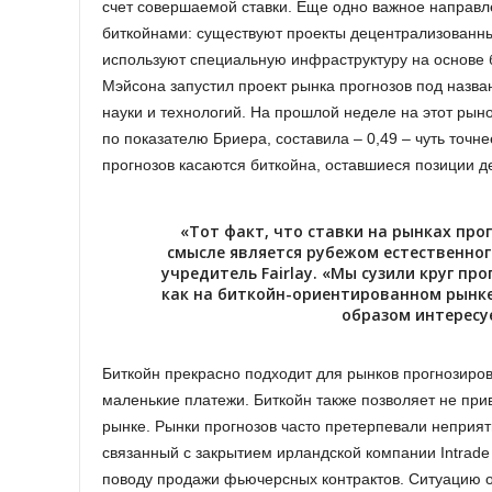
счет совершаемой ставки. Еще одно важное направл
биткойнами: существуют проекты децентрализованны
используют специальную инфраструктуру на основе
Мэйсона запустил проект рынка прогнозов под назв
науки и технологий. На прошлой неделе на этот рыно
по показателю Бриера, составила – 0,49 – чуть точне
прогнозов касаются биткойна, оставшиеся позиции де
«Тот факт, что ставки на рынках про
смысле является рубежом естественног
учредитель Fairlay. «Мы сузили круг пр
как на биткойн-ориентированном рынке
образом интересу
Биткойн прекрасно подходит для рынков прогнозиров
маленькие платежи. Биткойн также позволяет не при
рынке. Рынки прогнозов часто претерпевали неприят
связанный с закрытием ирландской компании Intrade 
поводу продажи фьючерсных контрактов. Ситуацию