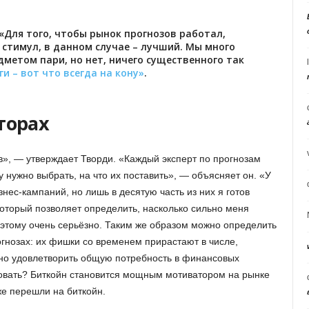
«Для того, чтобы рынок прогнозов работал,
стимул, в данном случае – лучший. Мы много
дметом пари, но нет, ничего существенного так
ги – вот что всегда на кону»
.
торах
в», — утверждает Творди. «Каждый эксперт по прогнозам
 нужно выбрать, на что их поставить», — объясняет он. «У
ес-кампаний, но лишь в десятую часть из них я готов
который позволяет определить, насколько сильно меня
 этому очень серьёзно. Таким же образом можно определить
огнозах: их фишки со временем прирастают в числе,
обно удовлетворить общую потребность в финансовых
ровать? Биткойн становится мощным мотиватором на рынке
же перешли на биткойн.