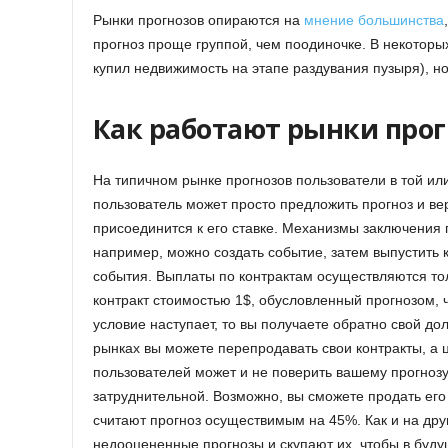
Рынки прогнозов опираются на
мнение большинства
прогноз проще группой, чем поодиночке. В некоторых 
купил недвижимость на этапе раздувания пузыря), но
Как работают рынки прог
На типичном рынке прогнозов пользователи в той ил
пользователь может просто предложить прогноз и вер
присоединится к его ставке. Механизмы заключения
например, можно создать событие, затем выпустить 
события. Выплаты по контрактам осуществляются то
контракт стоимостью 1$, обусловленный прогнозом, чт
условие наступает, то вы получаете обратно свой до
рынках вы можете перепродавать свои контракты, а ц
пользователей может и не поверить вашему прогнозу
затруднительной. Возможно, вы сможете продать его 
считают прогноз осуществимым на 45%. Как и на др
недооцененные прогнозы и скупают их, чтобы в буду