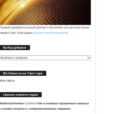
Первый документальный фильм о Биткойне на русском языке
увидел свет благодаря
вашим пожертвованиям
.
Выбор рубрики
Выбор
рубрики
Bit•Новости на Твиттере
Мои твиты
Свежие комментарии
к записи
AddressGenerator
Как я оплатил привычные сервисы
и онлайн-покупки в «недружественных странах»