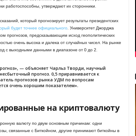
ки работоспособны, утверждают их сторонники.
казаний, который прогнозирует результаты президентских
торый будет точнее официального
. Университет Джорджа
ком прогнозов, предсказывающим исход геополитических
ностью очень высока и далека от случайных чисел. На рынке
тод с выходными данными в диапазоне от 0 до 2.
прогноз», — объясняет Чарльз Творди, научный
 несбыточный прогноз. 0,5 приравнивается к
затель прогнозов рынка УДМ по вопросам
яется очень хорошим показателем».
тированные на криптовалюту
тронную валюту по двум основным причинам: одни
озы, связанные с Биткойном, другие принимают биткойны в