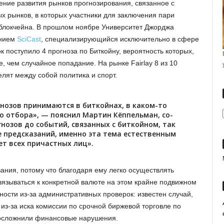
ение развития рынков прогнозирования, связанное с
х рынков, в которых участники для заключения пари
 блокчейна. В прошлом ноябре Университет Джорджа
анием
SciCast
, специализирующийся исключительно в сфере
к поступило 4 прогноза по Биткойну, вероятность которых,
е, чем случайное попадание. На рынке Fairlay 8 из 10
лят между собой политика и спорт.
гнозов принимаются в биткойнах, в каком-то
о отбора», — пояснил Мартин Кёппельман, со-
огнозов до событий, связанных с биткойном, так
 предсказаний, именно эта тема естественным
ет всех причастных лиц».
ания, потому что благодаря ему легко осуществлять
вязываться к конкретной валюте на этом крайне подвижном
ности из-за административных проверок: известен случай,
из-за иска комиссии по срочной биржевой торговле по
 осложнили финансовые нарушения.