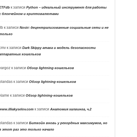
к записи
ETFdb
Python – идеальный инструмент для работы
с блокчейном и криптовалютами
llb
к записи
Nostr: децентрализованные социальные сети и не
только
cmv
к записи
Dark Skippy атака и модель безопасности
аппаратных кошельков
vargoz
к записи
Обзор lightning-кошельков
olandas
к записи
Обзор lightning-кошельков
Name
к записи
Обзор lightning-кошельков
к записи
www.illiakyselov.com
Анатомия халвинга, ч.2
olandas
к записи
Биткойн вновь у рекордных максимумов, но
в этот раз это только начало