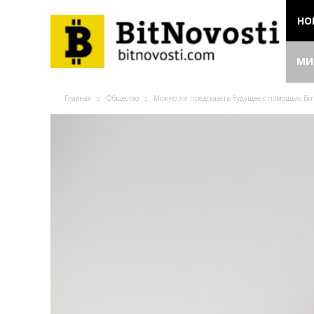
НО
МИ
Главная
Общество
Можно ли предсказать будущее с помощью Би