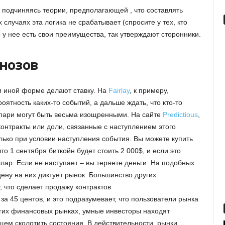
, подчиняясь теории, предполагающей , что составлять
случаях эта логика не срабатывает (спросите у тех, кто
 у нее есть свои преимущества, так утверждают сторонники.
нозов
и иной форме делают ставку. На
Fairlay
, к примеру,
оятность каких-то событий, а дальше ждать, что кто-то
 пари могут быть весьма изощренными. На сайте
Predictious
,
контракты или доли, связанные с наступлением этого
лько при условии наступления события. Вы можете купить
о 1 сентября биткойн будет стоить 2 000$, и если это
ллар. Если не наступает – вы теряете деньги. На подобных
ену на них диктует рынок. Большинство других
, что сделает продажу контрактов
за 45 центов, и это подразумевает, что пользователи рынка
угих финансовых рынках, умные инвесторы находят
щем сколотить состояния. В действительности, рынки