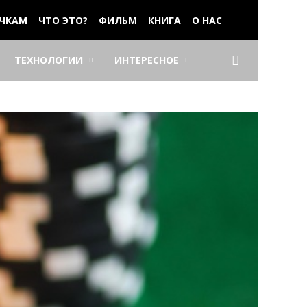
ЧКАМ
ЧТО ЭТО?
ФИЛЬМ
КНИГА
О НАС
ТЕХНОЛОГИИ
ИНТЕРЕСНОЕ