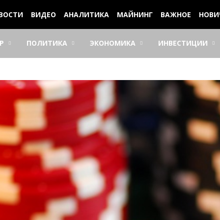
ВОСТИ
ВИДЕО
АНАЛИТИКА
МАЙНИНГ
ВАЖНОЕ
НОВИ
Р
ПОЛИТИКА
ЭКОНОМИКА
ИНВЕСТИЦИИ