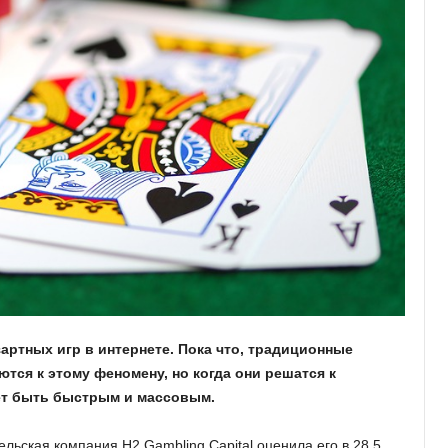
артных игр в интернете. Пока что, традиционные
ся к этому феномену, но когда они решатся к
жет быть быстрым и массовым.
льская компания H2 Gambling Capital оценила его в 28.5