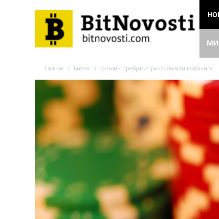
НО
МИ
Главная
Бизнес
Биткойн преобразит рынок онлайн-гэмблинга