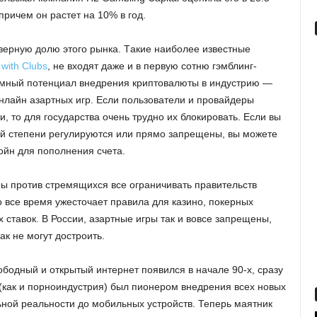
причем он растет на 10% в год.
зерную долю этого рынка. Tакие наиболее известные
 with Clubs
, не входят даже и в первую сотню гэмблинг-
ромный потенциал внедрения криптовалюты в индустрию —
онлайн азартных игр. Если пользователи и провайдеры
 то для государства очень трудно их блокировать. Если вы
ной степени регулируются или прямо запрещены, вы можете
койн для пополнения счета.
ры против стремящихся все ограничивать правительств
о все время ужесточает правила для казино, покерных
 ставок. В России, азартные игры так и вовсе запрещены,
ак не могут достроить.
ободный и открытый интернет появился в начале 90-х, сразу
(как и порноиндустрия) был пионером внедрения всех новых
ьной реальности до мобильных устройств. Теперь маятник