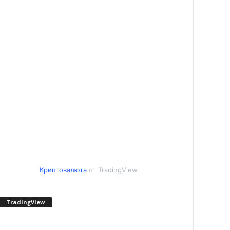
Криптовалюта
от TradingView
TradingView