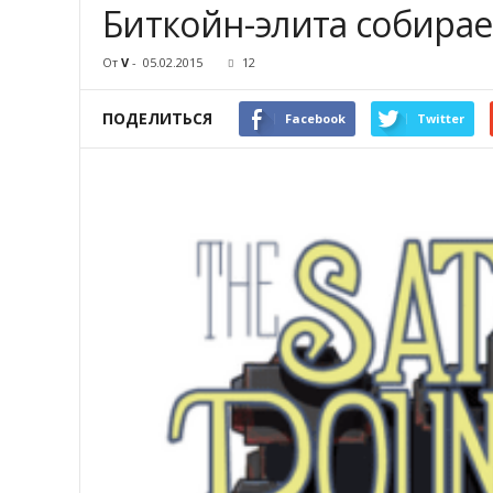
Биткойн-элита собирае
От
V
-
05.02.2015
12
ПОДЕЛИТЬСЯ
Facebook
Twitter