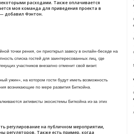
некоторыми расходами. Также оплачивается
ается моя команда для приведения проекта в
— добавил Фэнтон.
йной точки рения, он приоткрыл завесу в онлайн-беседе на
пность списка гостей для заинтересованных лиц, где
 текущих участников внезапно отменит свой визит.
ный ужин», на котором гости будут иметь возможность
ения возникающие по мере развития Биткойна.
алкиваются активисты экосистемы Биткойна из-за этих
ать регулирование на публичном мероприятии,
оны регуляторов. Также есть пример, когда