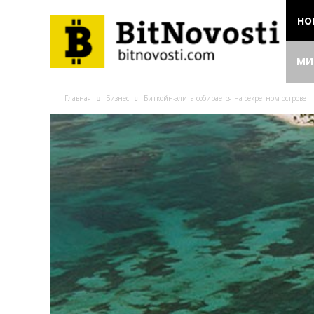
НО
МИ
Главная
Бизнес
Биткойн-элита собирается на секретном острове