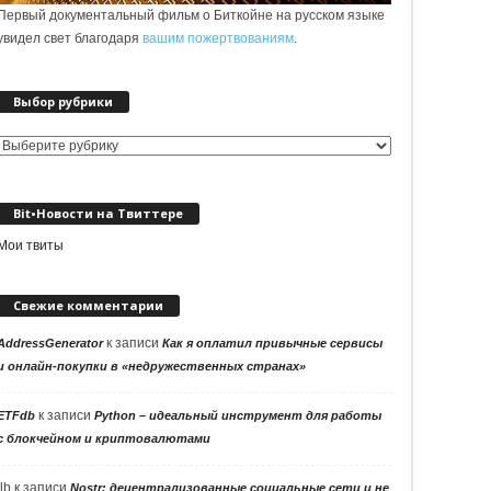
Первый документальный фильм о Биткойне на русском языке
увидел свет благодаря
вашим пожертвованиям
.
Выбор рубрики
Выбор
рубрики
Bit•Новости на Твиттере
Мои твиты
Свежие комментарии
к записи
AddressGenerator
Как я оплатил привычные сервисы
и онлайн-покупки в «недружественных странах»
к записи
ETFdb
Python – идеальный инструмент для работы
с блокчейном и криптовалютами
llb
к записи
Nostr: децентрализованные социальные сети и не