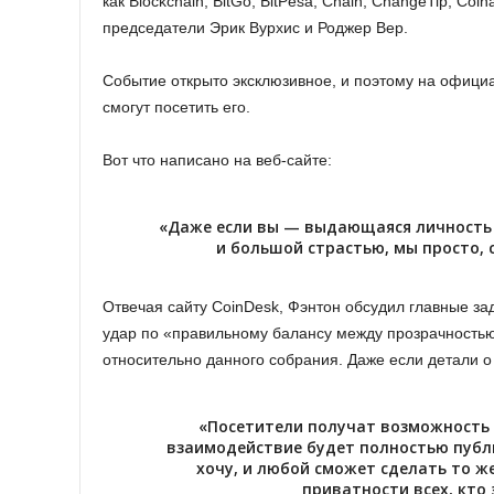
как Blockchain, BitGo, BitPesa, Chain, ChangeTip, C
председатели Эрик Вурхис и Роджер Вер.
Событие открыто эксклюзивное, и поэтому на официа
смогут посетить его.
Вот что написано на веб-сайте:
«Даже если вы — выдающаяся личность 
и большой страстью, мы просто, с
Отвечая сайту CoinDesk, Фэнтон обсудил главные за
удар по «правильному балансу между прозрачностью
относительно данного собрания. Даже если детали 
«Посетители получат возможность 
взаимодействие будет полностью публи
хочу, и любой сможет сделать то ж
приватности всех, кто 