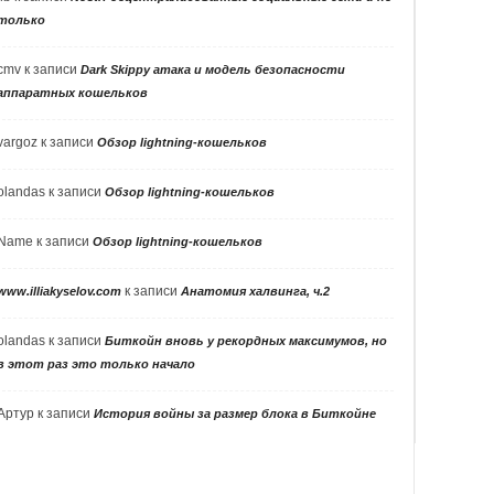
только
cmv
к записи
Dark Skippy атака и модель безопасности
аппаратных кошельков
vargoz
к записи
Обзор lightning-кошельков
olandas
к записи
Обзор lightning-кошельков
Name
к записи
Обзор lightning-кошельков
к записи
www.illiakyselov.com
Анатомия халвинга, ч.2
olandas
к записи
Биткойн вновь у рекордных максимумов, но
в этот раз это только начало
Артур
к записи
История войны за размер блока в Биткойне