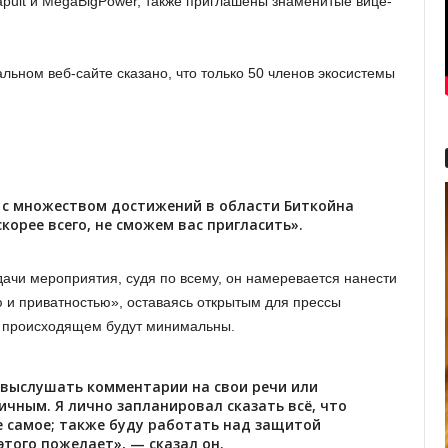
oinapult и MegaBigPower, также приглашены знаменитые вице-
льном веб-сайте сказано, что только 50 членов экосистемы
с множеством достижений в области Биткойна
корее всего, не сможем вас пригласить».
дачи мероприятия, судя по всему, он намеревается нанести
 и приватностью», оставаясь открытым для прессы
о происходящем будут минимальны.
выслушать комментарии на свои речи или
чным. Я лично запланировал сказать всё, что
е самое; также буду работать над защитой
этого пожелает», — сказал он.