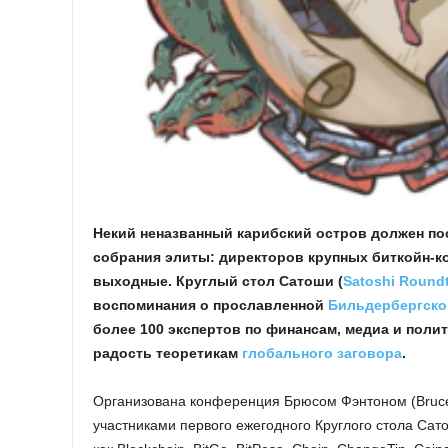
Некий неназванный карибский остров должен по
собрания элиты: директоров крупных биткойн-ко
выходные. Круглый стол Сатоши (
Satoshi Round
воспоминания о прославленной
Бильдербергско
более 100 экспертов по финансам, медиа и поли
радость теоретикам
глобального заговора
.
Организована конференция Брюсом Фэнтоном (Bruce Fent
участниками первого ежегодного Круглого стола Са