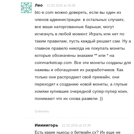
Лео
12.02.2015 at 16:36
btc-e.com можно доверять, если вы один из
членов администрации. в остальных случаях,
все ваши наторгованные барыши, могут
исчезнуть в любой момент. Играть или нет по
таким правилам, пусть каждый решает сам. Ну а
главное правило никогда не покупать монеты
которые обозначены знаками ** или * на
coinmarketcap.com. Все эти монеты созданы для
наживы и обогащения их разработчиков. Как
только они распродают свой премайн, они
переходят к созданию новой монеты, а глупые
хомяки купившие очередной супер-пупер коин,
понимают что их снова развели. ))
Ответить
Ииииигорь
12.02.2015 at 23:39
Есть какие ньюсы о битмайн.сх? Их еще не