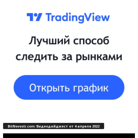
BitNovosti.com: Видеодайджест от 4 апреля 2022