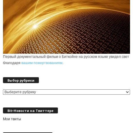
Первый документальный фильм о Биткойне на русском языке увидел свет
благодаря
вашим пожертвованиям
.
Выбор рубрики
Выбор
рубрики
Bit•Новости на Твиттере
Мои твиты