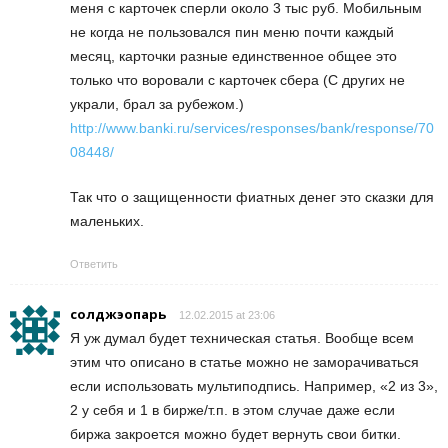
меня с карточек сперли около 3 тыс руб. Мобильным
не когда не пользовался пин меню почти каждый
месяц, карточки разные единственное общее это
только что воровали с карточек сбера (С других не
украли, брал за рубежом.)
http://www.banki.ru/services/responses/bank/response/70
08448/
Так что о защищенности фиатных денег это сказки для
маленьких.
Ответить
солджэопарь
12.02.2015 at 23:06
Я уж думал будет техническая статья. Вообще всем
этим что описано в статье можно не заморачиваться
если использовать мультиподпись. Например, «2 из 3»,
2 у себя и 1 в бирже/т.п. в этом случае даже если
биржа закроется можно будет вернуть свои битки.