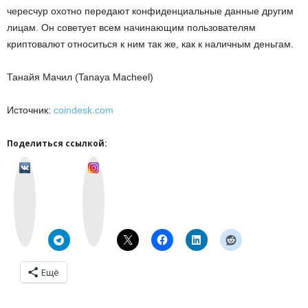
чересчур охотно передают конфиденциальные данные другим
лицам. Он советует всем начинающим пользователям
криптовалют относиться к ним так же, как к наличным деньгам.
Танайя Мачил (Tanaya Macheel)
Источник:
coindesk.com
Поделиться ссылкой:
v
I
k
n
o
s
n
t
t
a
a
g
k
r
t
a
e
m
Ещё