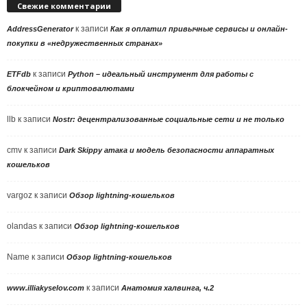
Свежие комментарии
к записи
AddressGenerator
Как я оплатил привычные сервисы и онлайн-
покупки в «недружественных странах»
к записи
ETFdb
Python – идеальный инструмент для работы с
блокчейном и криптовалютами
llb
к записи
Nostr: децентрализованные социальные сети и не только
cmv
к записи
Dark Skippy атака и модель безопасности аппаратных
кошельков
vargoz
к записи
Обзор lightning-кошельков
olandas
к записи
Обзор lightning-кошельков
Name
к записи
Обзор lightning-кошельков
к записи
www.illiakyselov.com
Анатомия халвинга, ч.2