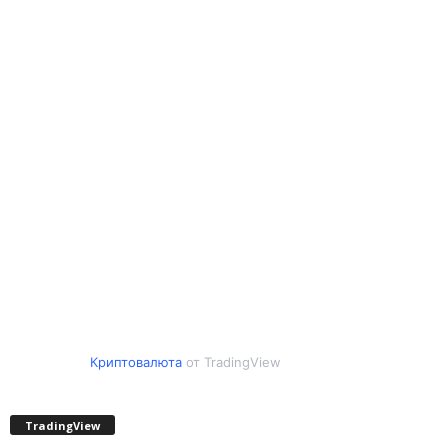
Криптовалюта
от TradingView
TradingView