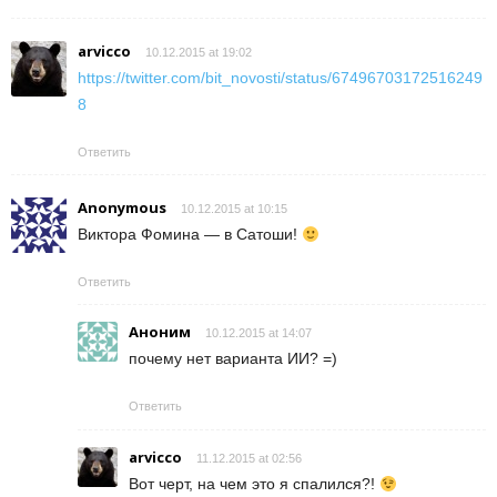
arvicco
10.12.2015 at 19:02
https://twitter.com/bit_novosti/status/67496703172516249
8
Ответить
Anonymous
10.12.2015 at 10:15
Виктора Фомина — в Сатоши!
Ответить
Аноним
10.12.2015 at 14:07
почему нет варианта ИИ? =)
Ответить
arvicco
11.12.2015 at 02:56
Вот черт, на чем это я спалился?!