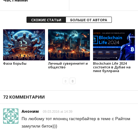
СХОЖИЕ СТАТЬИ
БОЛЬШЕ ОТ АВТОРА
Фаза борьбы
Личный суверенитет и
Blockchain Life 2024
общество
состоится в Дубае на
пике буллрана
72 КОММЕНТАРИИ
Аноним
09.03.2016 at 14:39
По любому тот японец гастербайтер в теме с Райтом
замутили биток)))