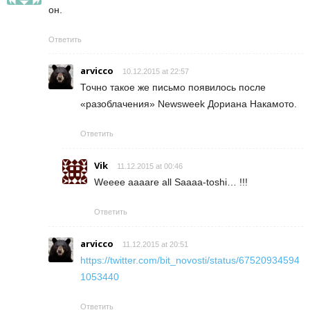
он.
Ответить
arvicco
10.12.2015 at 22:57
Точно такое же письмо появилось после
«разоблачения» Newsweek Дориана Накамото.
Ответить
Vik
11.12.2015 at 00:46
Weeee aaaare all Saaaa-toshi… !!!
Ответить
arvicco
11.12.2015 at 20:51
https://twitter.com/bit_novosti/status/67520934594
1053440
Ответить