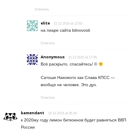
Ответить
elite
11.12.2015 at 12:02
на пиаре сайта bitnovosti
Ответить
Anonymous
11.12.2015 at 17:35
Всё раскрыто, спасайтесь! ©
Сатоши Накомото как Слава КПСС —
вообще не человек. Это дух.
Ответить
kamendant
10.12.2015 at 05:20
к 2020му году лимон биткоинов будет равняться ВВП
России