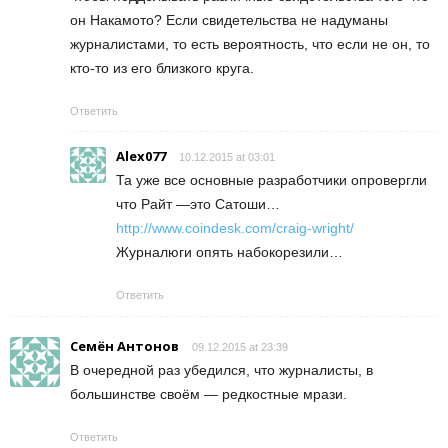
он Накамото? Если свидетельства не надуманы
журналистами, то есть вероятность, что если не он, то
кто-то из его близкого круга.
Ответить
Alex077
10.12.2015 at 03:01
Та уже все основные разработчики опровергли
что Райт —это Сатоши…
http://www.coindesk.com/craig-wright/
Журналюги опять набокорезили…
Ответить
Семён Антонов
09.12.2015 at 23:39
В очередной раз убедился, что журналисты, в
большинстве своём — редкостные мрази.
Ответить