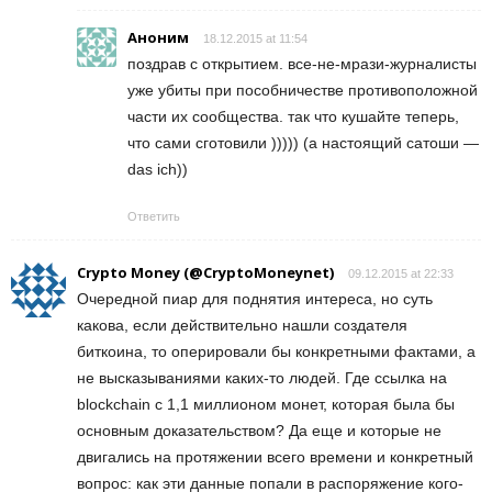
Аноним
18.12.2015 at 11:54
поздрав с открытием. все-не-мрази-журналисты
уже убиты при пособничестве противоположной
части их сообщества. так что кушайте теперь,
что сами сготовили ))))) (а настоящий сатоши —
das ich))
Ответить
Crypto Money (@CryptoMoneynet)
09.12.2015 at 22:33
Очередной пиар для поднятия интереса, но суть
какова, если действительно нашли создателя
биткоина, то оперировали бы конкретными фактами, а
не высказываниями каких-то людей. Где ссылка на
blockchain с 1,1 миллионом монет, которая была бы
основным доказательством? Да еще и которые не
двигались на протяжении всего времени и конкретный
вопрос: как эти данные попали в распоряжение кого-