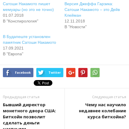
Сатоши Накамото пишет
Версия Джеффа Гарзика:
мемуары (но это не точно)
Сатоши Накамото – это Дейв
01.07.2018
Клейман
В "Конспирология"
12.11.2018
В "Новости"
В Будапеште установлен
памятник Сатоши Накамото
17.09.2021
В "Европа"
Facebook
Twitter
Предыдущая статья
Следующая статья
Бывший директор
Чему нас научило
монетного двора США:
недавнее колебание
Биткойн позволит
курса биткойна?
сделать деньги
частными