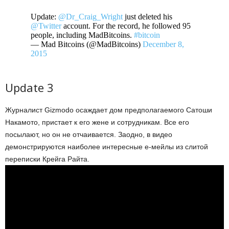
Update:
@Dr_Craig_Wright
just deleted his
@Twitter
account. For the record, he followed 95
people, including MadBitcoins.
#bitcoin
— Mad Bitcoins (@MadBitcoins)
December 8,
2015
Update 3
Журналист Gizmodo осаждает дом предполагаемого Сатоши
Накамото, пристает к его жене и сотрудникам. Все его
посылают, но он не отчаивается. Заодно, в видео
демонстрируются наиболее интересные е-мейлы из слитой
переписки Крейга Райта.