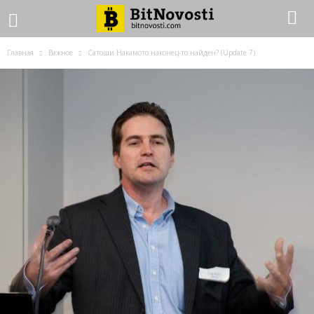
Главная
Важное
Сатоши Накамото наконец-то найден? (Update 7)