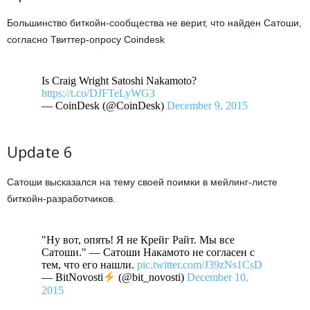
Большинство биткойн-сообщества не верит, что найден Сатоши,
согласно Твиттер-опросу Coindesk
Is Craig Wright Satoshi Nakamoto?
https://t.co/DJFTeLyWG3
— CoinDesk (@CoinDesk)
December 9, 2015
Update 6
Сатоши высказался на тему своей поимки в мейлинг-листе
биткойн-разработчиков.
"Ну вот, опять! Я не Крейг Райт. Мы все
Сатоши." — Сатоши Накамото не согласен с
тем, что его нашли.
pic.twitter.com/J39zNs1CsD
— BitNovosti
(@bit_novosti)
December 10,
2015