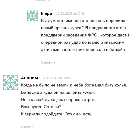
klepa
12.12.2015 at 20:11
Вы думаете именно эта новость породила
новый прыжок курса? Я предполагал что в
преддверии заседания ФРС , которое даст в
очередной раз удар по юаню и китайским
активами часть из них перевели в биткойн.
Ответить
Аноним
12.12.2015 at 01:05
Когда не было не земли и неба бог начал бить колья.
Батюшка а куда он начал бить колья.
Не задавай дурацких вопросов отрок.
Вам нужен Сатоши?
К зеркалу подойдите. Это он и есть!
Ответить