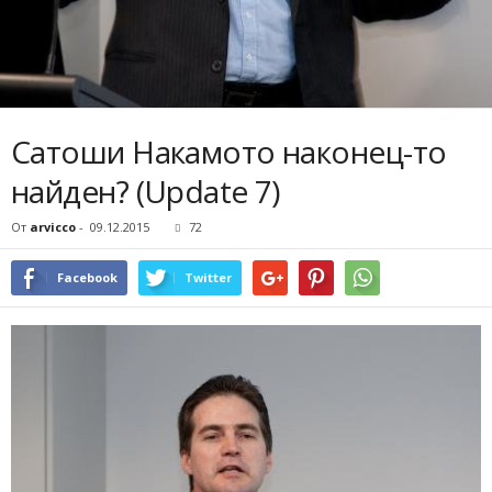
Сатоши Накамото наконец-то
найден? (Update 7)
От
arvicco
-
09.12.2015
72
Facebook
Twitter