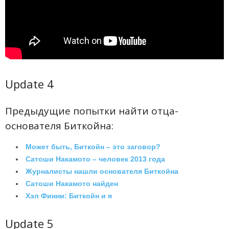
Update 4
Предыдущие попытки найти отца-
основателя Биткойна:
Может быть, Биткойн – это заговор?
Сатоши Накамото – человек 2013 года
Журналисты нашли основателя Биткойна
Сатоши Накамото найден
Хэл Финни: Биткойн и я
Update 5