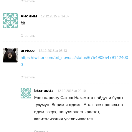
Ответить
Аноним
12.12.2015 at 14:37
fdf
Ответить
arvicco
12.12.2015 at 05:43
https://twitter.com/bit_novosti/status/67549095479142400
0
Ответить
btcnastia
12.12.2015 at 20:10
Еще парочку Сатош Накамото найдут и будет
тузумун. Верим и ждемс. А так все правильно
идем вверх, популярность растет,
капитализация увеличивается.
Ответить