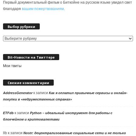
Первый документальный фильм о Биткойне на русском языке увидел свет
благодаря
вашим пожертвованиям
.
Выбор рубрики
Выбор
рубрики
Bit•Новости на Твиттере
Мои твиты
Свежие комментарии
к записи
AddressGenerator
Как я оплатил привычные сервисы и онлайн-
покупки в «недружественных странах»
к записи
ETFdb
Python – идеальный инструмент для работы с
блокчейном и криптовалютами
llb
к записи
Nostr: децентрализованные социальные сети и не только