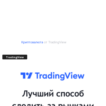
Криптовалюта
от TradingView
TradingView