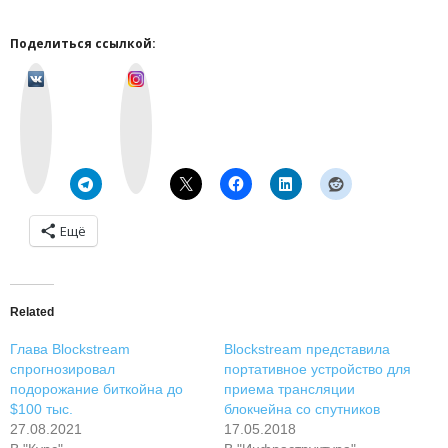
Поделиться ссылкой:
v
I
k
n
o
s
n
t
t
a
a
g
k
r
t
a
e
m
Ещё
Related
Глава Blockstream
Blockstream представила
спрогнозировал
портативное устройство для
подорожание биткойна до
приема трансляции
$100 тыс.
блокчейна со спутников
27.08.2021
17.05.2018