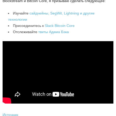
Blockstream и Bitcoin Core, я призываю сделать следующее:
Изучайте
сайдчейны, SegWit, Lightning и другие
технологии
Присоединитесь к
Slack Bitcoin Core
Отслеживайте
твиты Адама Бэка
Источник