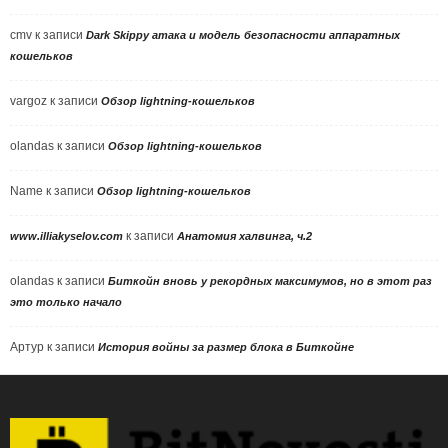
cmv
к записи
Dark Skippy атака и модель безопасности аппаратных
кошельков
vargoz
к записи
Обзор lightning-кошельков
olandas
к записи
Обзор lightning-кошельков
Name
к записи
Обзор lightning-кошельков
к записи
www.illiakyselov.com
Анатомия халвинга, ч.2
olandas
к записи
Биткойн вновь у рекордных максимумов, но в этот раз
это только начало
Артур
к записи
История войны за размер блока в Биткойне