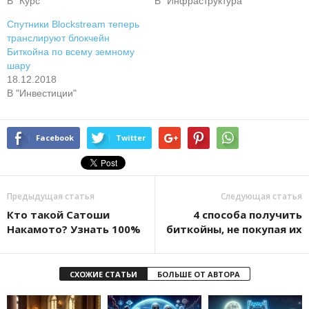
В "Курс"
В "Инфраструктура"
Спутники Blockstream теперь
транслируют блокчейн
Биткойна по всему земному
шару
18.12.2018
В "Инвестиции"
Facebook
Twitter
Предыдущая статья
Следующая статья
Кто такой Сатоши
4 способа получить
Накамото? Узнать 100%
биткойны, не покупая их
СХОЖИЕ СТАТЬИ
БОЛЬШЕ ОТ АВТОРА