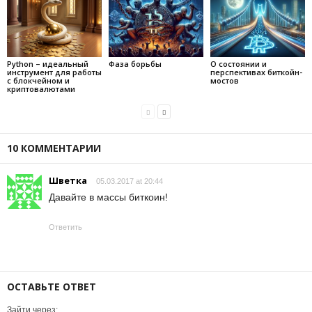
Python – идеальный
Фаза борьбы
О состоянии и
инструмент для работы
перспективах биткойн-
с блокчейном и
мостов
криптовалютами
10 КОММЕНТАРИИ
Шветка
05.03.2017 at 20:44
Давайте в массы биткоин!
Ответить
ОСТАВЬТЕ ОТВЕТ
Зайти через: