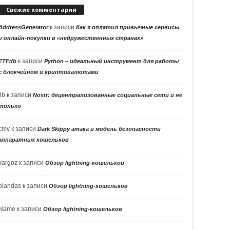
Свежие комментарии
к записи
AddressGenerator
Как я оплатил привычные сервисы
и онлайн-покупки в «недружественных странах»
к записи
ETFdb
Python – идеальный инструмент для работы
с блокчейном и криптовалютами
llb
к записи
Nostr: децентрализованные социальные сети и не
только
cmv
к записи
Dark Skippy атака и модель безопасности
аппаратных кошельков
vargoz
к записи
Обзор lightning-кошельков
olandas
к записи
Обзор lightning-кошельков
Name
к записи
Обзор lightning-кошельков