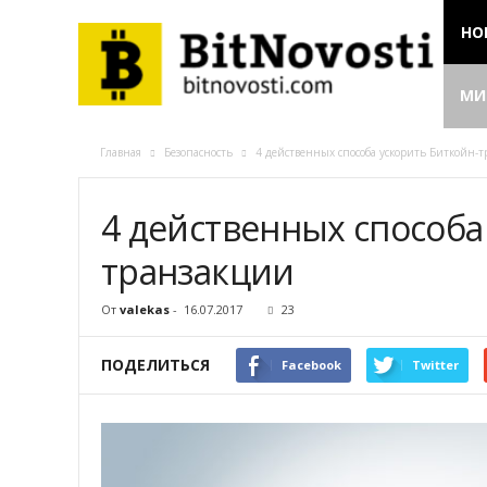
НО
МИ
Главная
Безопасность
4 действенных способа ускорить Биткойн-
4 действенных способа
транзакции
От
valekas
-
16.07.2017
23
ПОДЕЛИТЬСЯ
Facebook
Twitter