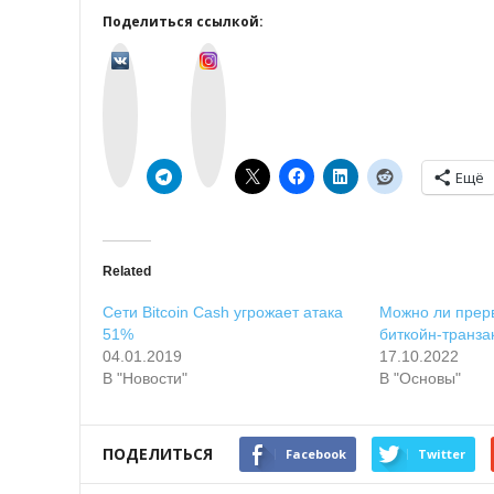
Поделиться ссылкой:
v
I
k
n
o
s
n
t
t
a
a
g
k
r
t
a
e
m
Ещё
Related
Сети Bitcoin Cash угрожает атака
Можно ли прерв
51%
биткойн-транз
04.01.2019
17.10.2022
В "Новости"
В "Основы"
ПОДЕЛИТЬСЯ
Facebook
Twitter