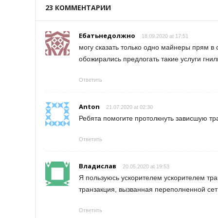
23 КОММЕНТАРИИ
Ебатьнедолжно
18.09.2020 at 17:51
могу сказать только одно майнеры прям в
обожирались предлогать такие услуги гни
Ответить
Anton
21.07.2020 at 02:30
Ребята помогите протолкнуть зависшую тр
Ответить
Владислав
20.05.2020 at 19:53
Я пользуюсь ускорителем ускорителем тран
транзакция, вызванная переполненной сет
Ответить