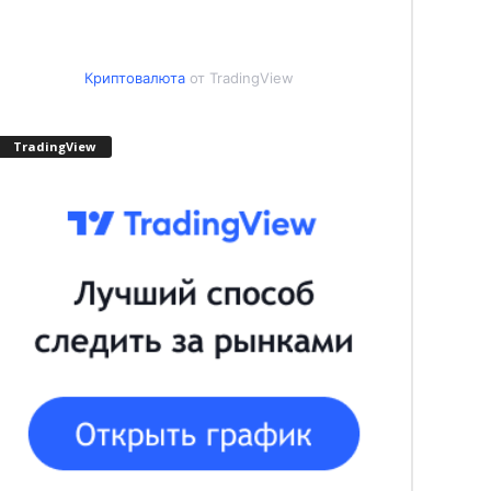
Криптовалюта
от TradingView
TradingView