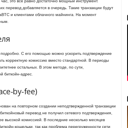
 час, это всё равно достаточно мощный инструмент.
 их перевод добавляется в очередь. Такие транзакции будут
aBTC и клиентами облачного майнинга. На момент
тным.
еля
подробно. С его помощью можно ускорить подтверждение
тать корректную комиссию вместо стандартной. В периоды
итетнее остальных. В этом методе, по сути,
й биткойн-адрес.
ace-by-fee)
 основан на повторном создании неподтвержденной транзакции
 биткойновый перевод не получил сетевого подтверждения,
лее высокой комиссией. В последние несколько месяцев
биткойн-кошельки, так как проблема перегруженности сети