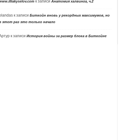
к записи
www.illiakyselov.com
Анатомия халвинга, ч.2
olandas
к записи
Биткойн вновь у рекордных максимумов, но
в этот раз это только начало
Артур
к записи
История войны за размер блока в Биткойне