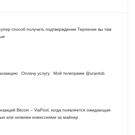
 супер способ получить подтверждение Терпение вы там
лые
анзакцию . Оплачу услугу . Мой телеграмм @urantob
закций Bitcoin – ViaPool, когда появляется ожидающая
ью или низкими комиссиями за майнер.