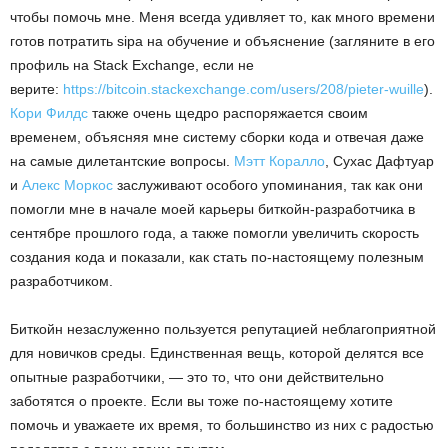
чтобы помочь мне. Меня всегда удивляет то, как много времени
готов потратить sipa на обучение и объяснение (загляните в его
профиль на Stack Exchange, если не
верите:
https://bitcoin.stackexchange.com/users/208/pieter-wuille
).
Кори Филдс
также очень щедро распоряжается своим
временем, объясняя мне систему сборки кода и отвечая даже
на самые дилетантские вопросы.
Мэтт Коралло
, Сухас Дафтуар
и
Алекс Моркос
заслуживают особого упоминания, так как они
помогли мне в начале моей карьеры биткойн-разработчика в
сентябре прошлого года, а также помогли увеличить скорость
создания кода и показали, как стать по-настоящему полезным
разработчиком.
Биткойн незаслуженно пользуется репутацией неблагоприятной
для новичков среды. Единственная вещь, которой делятся все
опытные разработчики, — это то, что они действительно
заботятся о проекте. Если вы тоже по-настоящему хотите
помочь и уважаете их время, то большинство из них с радостью