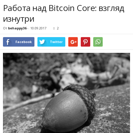
Работа над Bitcoin Core: взгляд
изнутри
От
behappy36
-
10.09.2017
2
Facebook
Twitter