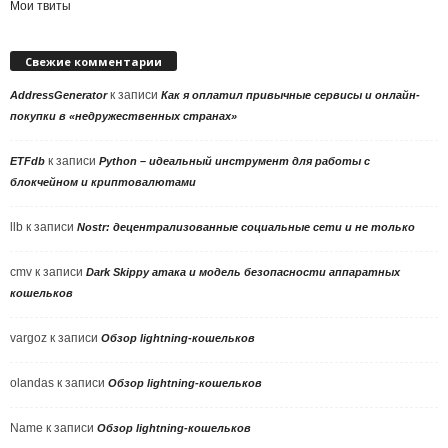
Мои твиты
Свежие комментарии
к записи
AddressGenerator
Как я оплатил привычные сервисы и онлайн-
покупки в «недружественных странах»
к записи
ETFdb
Python – идеальный инструмент для работы с
блокчейном и криптовалютами
llb
к записи
Nostr: децентрализованные социальные сети и не только
cmv
к записи
Dark Skippy атака и модель безопасности аппаратных
кошельков
vargoz
к записи
Обзор lightning-кошельков
olandas
к записи
Обзор lightning-кошельков
Name
к записи
Обзор lightning-кошельков