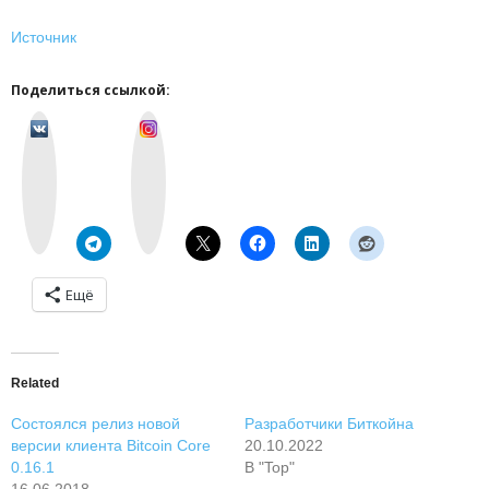
Источник
Поделиться ссылкой:
v
I
k
n
o
s
n
t
t
a
a
g
k
r
t
a
e
m
Ещё
Related
Состоялся релиз новой
Разработчики Биткойна
версии клиента Bitcoin Core
20.10.2022
0.16.1
В "Top"
16.06.2018