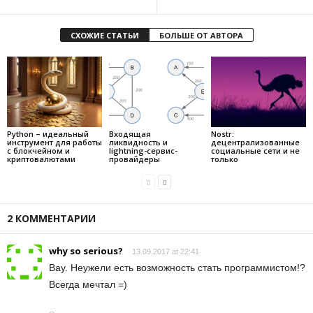
СХОЖИЕ СТАТЬИ
БОЛЬШЕ ОТ АВТОРА
Python – идеальный
Входящая
Nostr:
инструмент для работы
ликвидность и
децентрализованные
с блокчейном и
lightning-сервис-
социальные сети и не
криптовалютами
провайдеры
только
2 КОММЕНТАРИИ
why so serious?
13.09.2017 at 22:41
Вау. Неужели есть возможность стать программистом!?
Всегда мечтал =)