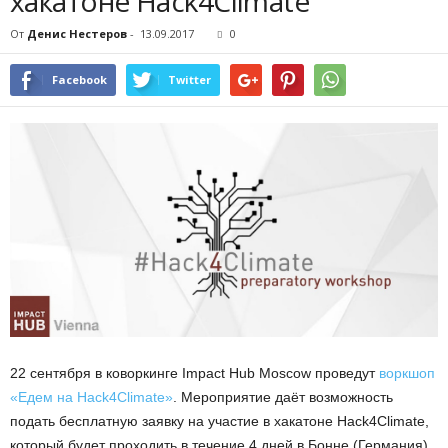
хакатоне Hack4Climate
От
Денис Нестеров
-
13.09.2017
0
Facebook
Twitter
22 сентября в коворкинге Impact Hub Moscow проведут
воркшоп
«Едем на Hack4Climate»
. Мероприятие даёт возможность
подать бесплатную заявку на участие в хакатоне Hack4Climate,
который будет проходить в течение 4 дней в Бонне (Германия)