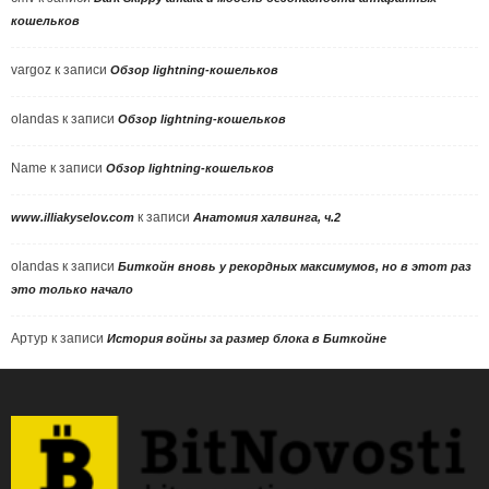
кошельков
vargoz
к записи
Обзор lightning-кошельков
olandas
к записи
Обзор lightning-кошельков
Name
к записи
Обзор lightning-кошельков
к записи
www.illiakyselov.com
Анатомия халвинга, ч.2
olandas
к записи
Биткойн вновь у рекордных максимумов, но в этот раз
это только начало
Артур
к записи
История войны за размер блока в Биткойне