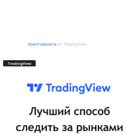
Криптовалюта
от TradingView
TradingView