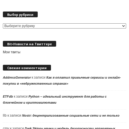
Выбор рубрики
Выбор
рубрики
Bit•Новости на Твиттере
Мои твиты
Свежие комментарии
к записи
AddressGenerator
Как я оплатил привычные сервисы и онлайн-
покупки в «недружественных странах»
к записи
ETFdb
Python – идеальный инструмент для работы с
блокчейном и криптовалютами
llb
к записи
Nostr: децентрализованные социальные сети и не только
cmv
к записи
Dark Skippy атака и модель безопасности аппаратных