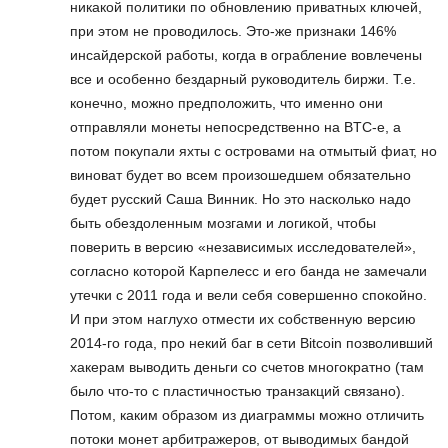
никакой политики по обновлению приватных ключей,
при этом не проводилось. Это-же признаки 146%
инсайдерской работы, когда в ограбление вовлечены
все и особенно бездарный руководитель биржи. Т.е.
конечно, можно предположить, что именно они
отправляли монеты непосредственно на BTC-e, а
потом покупали яхты с островами на отмытый фиат, но
виноват будет во всем произошедшем обязательно
будет русский Саша Винник. Но это насколько надо
быть обездоленным мозгами и логикой, чтобы
поверить в версию «независимых исследователей»,
согласно которой Карпелесс и его банда не замечали
утечки с 2011 года и вели себя совершенно спокойно.
И при этом наглухо отмести их собственную версию
2014-го года, про некий баг в сети Bitcoin позволивший
хакерам выводить деньги со счетов многократно (там
было что-то с пластичностью транзакций связано).
Потом, каким образом из диаграммы можно отличить
потоки монет арбитражеров, от выводимых бандой