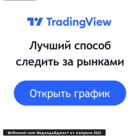
BitNovosti.com: Видеодайджест от 4 апреля 2022