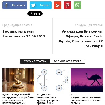
Facebook
Twitter
Предыдущая статья
Следующая статья
Тех анализ цены
Анализ цен Биткойна,
Биткойна за 26.09.2017
Эфира, Bitcoin Cash,
Ripple, Лайткойна за 27
сентября
СХОЖИЕ СТАТЬИ
БОЛЬШЕ ОТ АВТОРА
Python – идеальный
Входящая
Nostr:
инструмент для работы
ликвидность и
децентрализованные
с блокчейном и
lightning-сервис-
социальные сети и не
криптовалютами
провайдеры
только