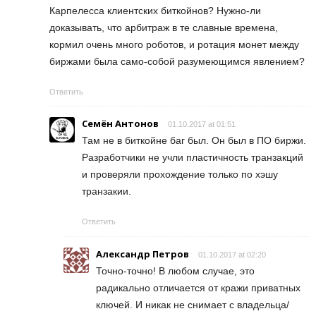
Карпелесса клиентских биткойнов? Нужно-ли
доказывать, что арбитраж в те славные времена,
кормил очень много роботов, и ротация монет между
биржами была само-собой разумеющимся явлением?
Ответить
Семён Антонов
01.10.2017 at 01:51
Там не в биткойне баг был. Он был в ПО биржи.
Разработчики не учли пластичность транзакций
и проверяли прохождение только по хэшу
транзакии.
Ответить
Александр Петров
01.10.2017 at 02:20
Точно-точно! В любом случае, это
радикально отличается от кражи приватных
ключей. И никак не снимает с владельца/