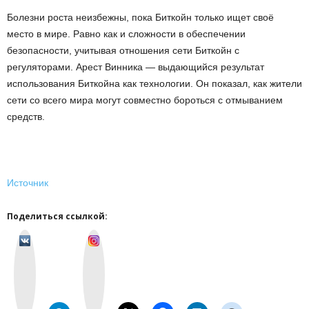
Болезни роста неизбежны, пока Биткойн только ищет своё
место в мире. Равно как и сложности в обеспечении
безопасности, учитывая отношения сети Биткойн с
регуляторами. Арест Винника — выдающийся результат
использования Биткойна как технологии. Он показал, как жители
сети со всего мира могут совместно бороться с отмыванием
средств.
Источник
Поделиться ссылкой:
v
I
k
n
o
s
n
t
t
a
a
g
k
r
t
a