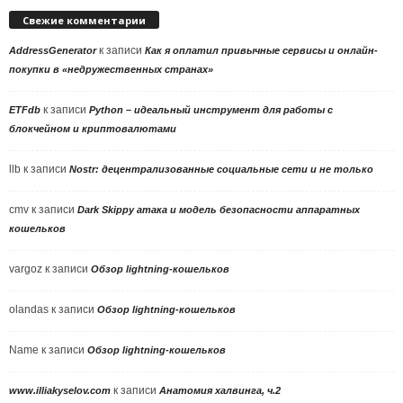
Свежие комментарии
к записи
AddressGenerator
Как я оплатил привычные сервисы и онлайн-
покупки в «недружественных странах»
к записи
ETFdb
Python – идеальный инструмент для работы с
блокчейном и криптовалютами
llb
к записи
Nostr: децентрализованные социальные сети и не только
cmv
к записи
Dark Skippy атака и модель безопасности аппаратных
кошельков
vargoz
к записи
Обзор lightning-кошельков
olandas
к записи
Обзор lightning-кошельков
Name
к записи
Обзор lightning-кошельков
к записи
www.illiakyselov.com
Анатомия халвинга, ч.2