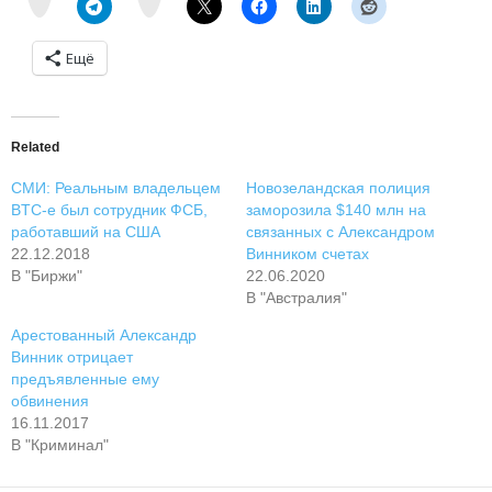
e
m
Ещё
Related
СМИ: Реальным владельцем
Новозеландская полиция
BTC-e был сотрудник ФСБ,
заморозила $140 млн на
работавший на США
связанных с Александром
22.12.2018
Винником счетах
В "Биржи"
22.06.2020
В "Австралия"
Арестованный Александр
Винник отрицает
предъявленные ему
обвинения
16.11.2017
В "Криминал"