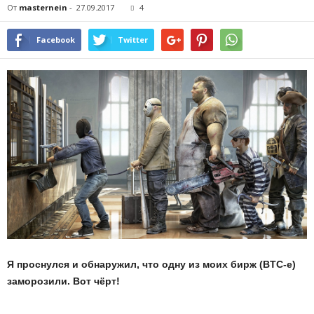
От
masternein
-
27.09.2017
4
Facebook
Twitter
Я проснулся и обнаружил, что одну из моих бирж (BTC-e)
заморозили. Вот чёрт!