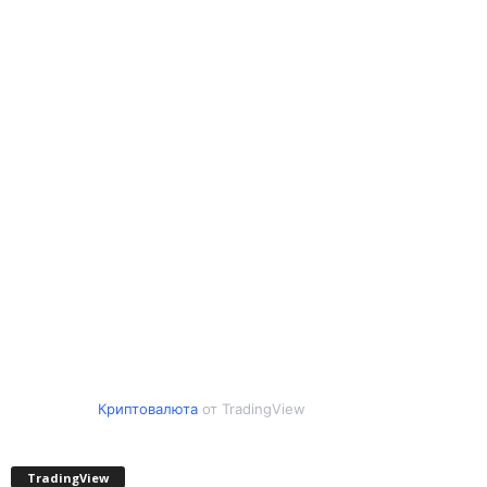
Криптовалюта
от TradingView
TradingView