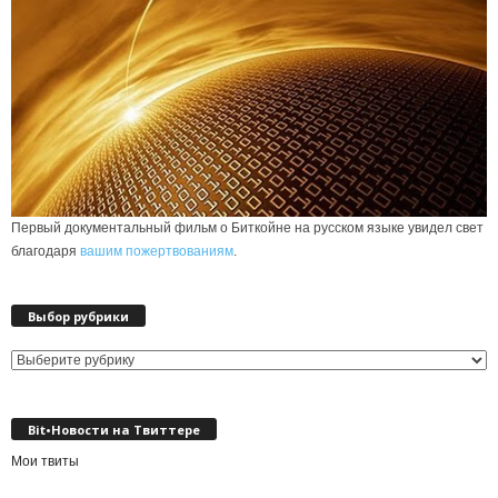
Первый документальный фильм о Биткойне на русском языке увидел свет
благодаря
вашим пожертвованиям
.
Выбор рубрики
Выбор
рубрики
Bit•Новости на Твиттере
Мои твиты