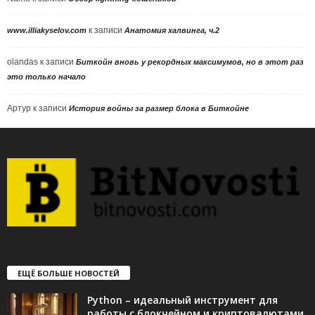
к записи
www.illiakyselov.com
Анатомия халвинга, ч.2
olandas
к записи
Биткойн вновь у рекордных максимумов, но в этот раз
это только начало
Артур
к записи
История войны за размер блока в Биткойне
ЕЩЁ БОЛЬШЕ НОВОСТЕЙ
Python – идеальный инструмент для
работы с блокчейном и криптовалютами