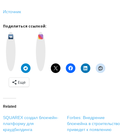
Источник
Поделиться ссылкой:
v
I
k
n
o
s
n
t
t
a
a
g
k
r
t
a
e
m
Ещё
Related
SQUAREX создал блокчейн-
Forbes: Внедрение
платформу для
блокчейна в строительство
краудбилдинга
приведет к появлению