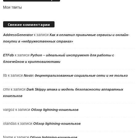
Мои твиты
Свежие комментарии
к записи
AddressGenerator
Как я оплатил привычные сервисы и онлайн-
покупки в «недружественных странах»
к записи
ETFdb
Python – идеальный инструмент для работы с
блокчейном и криптовалютами
llb
к записи
Nostr: децентрализованные социальные сети и не только
cmv
к записи
Dark Skippy атака и модель безопасности аппаратных
кошельков
vargoz
к записи
Обзор lightning-кошельков
olandas
к записи
Обзор lightning-кошельков
Name
к записи
Обзор lightning-кошельков