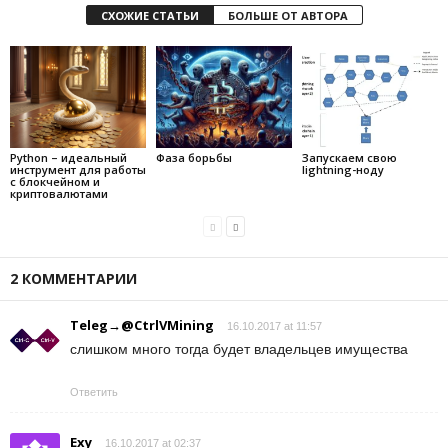
СХОЖИЕ СТАТЬИ
БОЛЬШЕ ОТ АВТОРА
Python – идеальный
Фаза борьбы
Запускаем свою
инструмент для работы
lightning-ноду
с блокчейном и
криптовалютами
2 КОММЕНТАРИИ
Teleg→@CtrlVMining
16.10.2017 at 11:57
слишком много тогда будет владельцев имущества
Ответить
Exy
16.10.2017 at 02:37