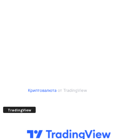
Криптовалюта
от TradingView
TradingView