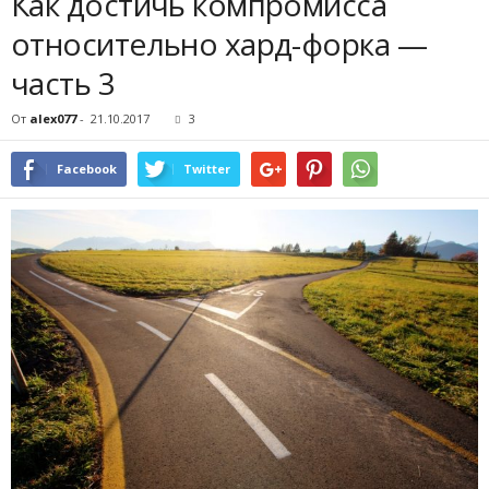
Как достичь компромисса
относительно хард-форка —
часть 3
От
alex077
-
21.10.2017
3
Facebook
Twitter