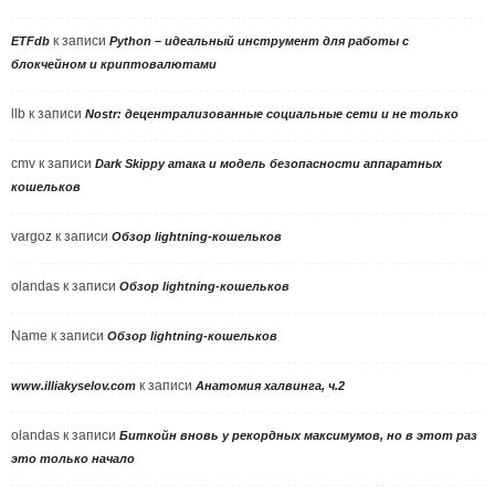
к записи
ETFdb
Python – идеальный инструмент для работы с
блокчейном и криптовалютами
llb
к записи
Nostr: децентрализованные социальные сети и не только
cmv
к записи
Dark Skippy атака и модель безопасности аппаратных
кошельков
vargoz
к записи
Обзор lightning-кошельков
olandas
к записи
Обзор lightning-кошельков
Name
к записи
Обзор lightning-кошельков
к записи
www.illiakyselov.com
Анатомия халвинга, ч.2
olandas
к записи
Биткойн вновь у рекордных максимумов, но в этот раз
это только начало