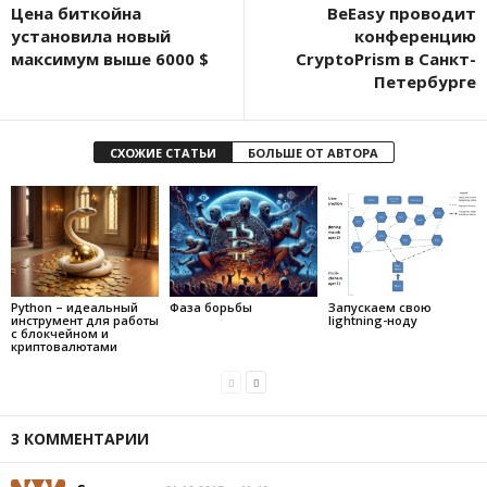
Цена биткойна
BeEasy проводит
установила новый
конференцию
максимум выше 6000 $
CryptoPrism в Санкт-
Петербурге
СХОЖИЕ СТАТЬИ
БОЛЬШЕ ОТ АВТОРА
Python – идеальный
Фаза борьбы
Запускаем свою
инструмент для работы
lightning-ноду
с блокчейном и
криптовалютами
3 КОММЕНТАРИИ