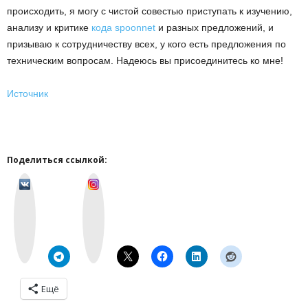
происходить, я могу с чистой совестью приступать к изучению,
анализу и критике
кода spoonnet
и разных предложений, и
призываю к сотрудничеству всех, у кого есть предложения по
техническим вопросам. Надеюсь вы присоединитесь ко мне!
Источник
Поделиться ссылкой:
v
I
k
n
o
s
n
t
t
a
a
g
k
r
t
a
e
m
Ещё