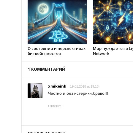
О состоянии и перспективах
Мир нуждается в Li
биткойн-мостов
Network
1 КОММЕНТАРИЙ
xmikeink
19.01.2018 at 19:13
Честно и без истерики,браво!!!
Ответить