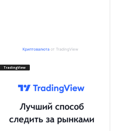
Криптовалюта
от TradingView
TradingView