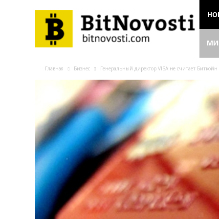
НО
МИ
Главная
Бизнес
Генеральный директор VISA не считает Биткойн