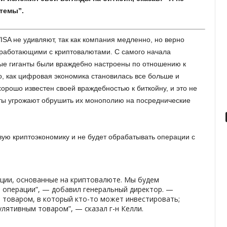
темы”.
SA не удивляют, так как компания медленно, но верно
 работающими с криптовалютами. С самого начала
ые гиганты были враждебно настроены по отношению к
о, как цифровая экономика становилась все больше и
хорошо известен своей враждебностью к биткойну, и это не
юты угрожают обрушить их монополию на посреднические
овую криптоэкономику и не будет обрабатывать операции с
кции, основанные на криптовалюте. Мы будем
операции”, — добавил генеральный директор. —
 товаром, в который кто-то может инвестировать;
улятивным товаром”, — сказал г-н Келли.