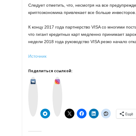
Следует отметить, что, несмотря на все предупрежден
криптоэкономика привлекает все больше инвесторов.
К концу 2017 года партнерство VISA со многими пос
что гигант кредитных карт медленно принимает зар
недели 2018 года руководство VISA резко начало от
Источник
Поделиться ссылкой:
v
I
k
n
o
s
n
t
t
a
a
g
k
r
t
a
e
m
Ещё