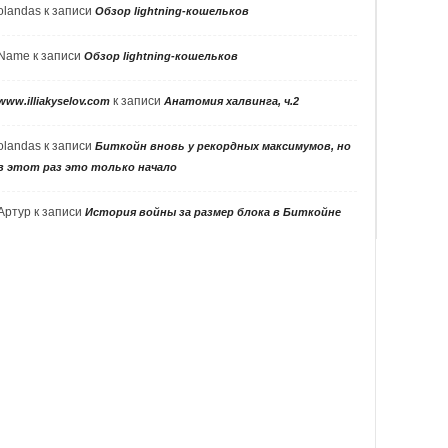
olandas
к записи
Обзор lightning-кошельков
Name
к записи
Обзор lightning-кошельков
к записи
www.illiakyselov.com
Анатомия халвинга, ч.2
olandas
к записи
Биткойн вновь у рекордных максимумов, но
в этот раз это только начало
Артур
к записи
История войны за размер блока в Биткойне