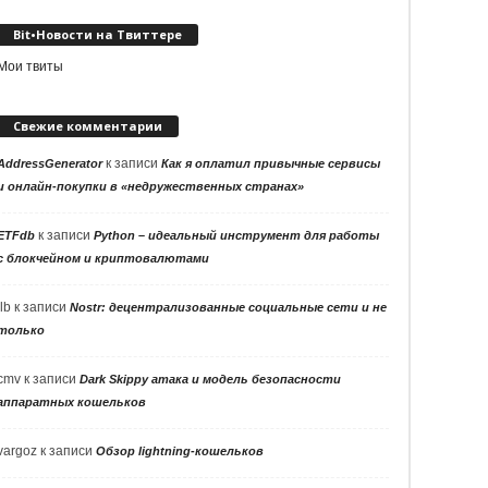
Bit•Новости на Твиттере
Мои твиты
Свежие комментарии
к записи
AddressGenerator
Как я оплатил привычные сервисы
и онлайн-покупки в «недружественных странах»
к записи
ETFdb
Python – идеальный инструмент для работы
с блокчейном и криптовалютами
llb
к записи
Nostr: децентрализованные социальные сети и не
только
cmv
к записи
Dark Skippy атака и модель безопасности
аппаратных кошельков
vargoz
к записи
Обзор lightning-кошельков