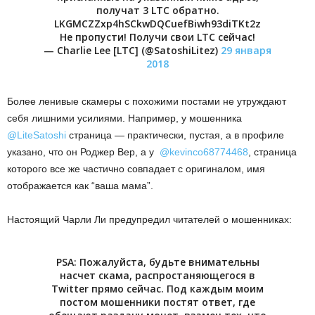
получат 3 LTC обратно.
LKGMCZZxp4hSCkwDQCuefBiwh93diTKt2z
Не пропусти! Получи свои LTC сейчас!
— Charlie Lee [LTC] (@SatoshiLitez)
29 января
2018
Более ленивые скамеры с похожими постами не утруждают
себя лишними усилиями. Например, у мошенника
@LiteSatoshi
страница — практически, пустая, а в профиле
указано, что он Роджер Вер, а у
@kevinco68774468
, страница
которого все же частично совпадает с оригиналом, имя
отображается как “ваша мама”.
Настоящий Чарли Ли предупредил читателей о мошенниках:
PSA: Пожалуйста, будьте внимательны
насчет скама, распростаняющегося в
Twitter прямо сейчас. Под каждым моим
постом мошенники постят ответ, где