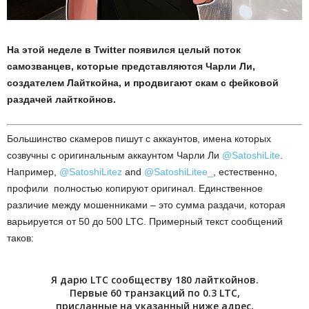
На этой неделе в Twitter появился целый поток
самозванцев, которые представляются Чарли Ли,
создателем Лайткойна, и продвигают скам с фейковой
раздачей лайткойнов.
Большинство скамеров пишут с аккаунтов, имена которых
созвучны с оригинальным аккаунтом Чарли Ли
@SatoshiLite
.
Например,
@SatoshiLitez
and
@SatoshiLitee_
, естественно,
профили полностью копируют оригинал. Единственное
различие между мошенниками
–
это сумма раздачи, которая
варьируется от 50 до 500 LTC. Примерный текст сообщений
таков:
Я дарю LTC сообществу 180 лайткойнов.
Первые 60 транзакций по 0.3 LTC,
присланные на указанный ниже адрес,