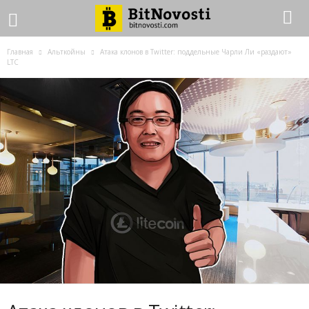
Главная
Альткойны
Атака клонов в Twitter: поддельные Чарли Ли «раздают»
LTC