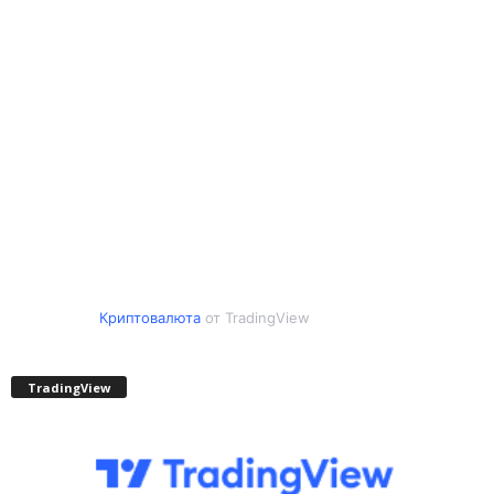
Криптовалюта
от TradingView
TradingView