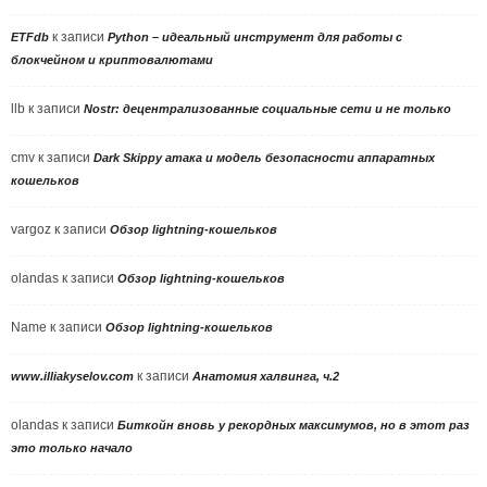
к записи
ETFdb
Python – идеальный инструмент для работы с
блокчейном и криптовалютами
llb
к записи
Nostr: децентрализованные социальные сети и не только
cmv
к записи
Dark Skippy атака и модель безопасности аппаратных
кошельков
vargoz
к записи
Обзор lightning-кошельков
olandas
к записи
Обзор lightning-кошельков
Name
к записи
Обзор lightning-кошельков
к записи
www.illiakyselov.com
Анатомия халвинга, ч.2
olandas
к записи
Биткойн вновь у рекордных максимумов, но в этот раз
это только начало