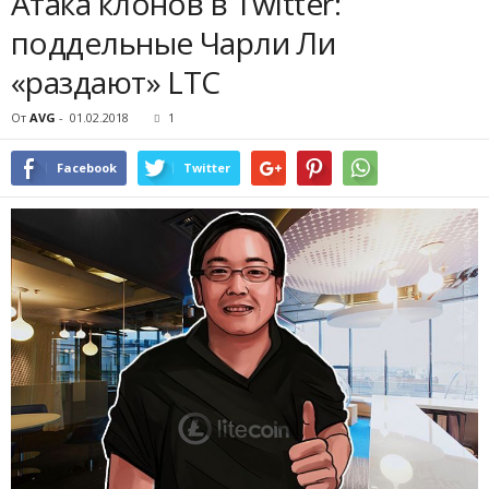
Атака клонов в Twitter:
поддельные Чарли Ли
«раздают» LTC
От
AVG
-
01.02.2018
1
Facebook
Twitter