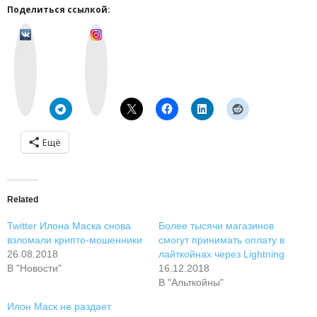
Поделиться ссылкой:
v
I
k
n
o
s
n
t
t
a
a
g
k
r
t
a
e
m
Ещё
Related
Twitter Илона Маска снова
Более тысячи магазинов
взломали крипто-мошенники
смогут принимать оплату в
26.08.2018
лайткойнах через Lightning
В "Новости"
16.12.2018
В "Альткойны"
Илон Маск не раздает