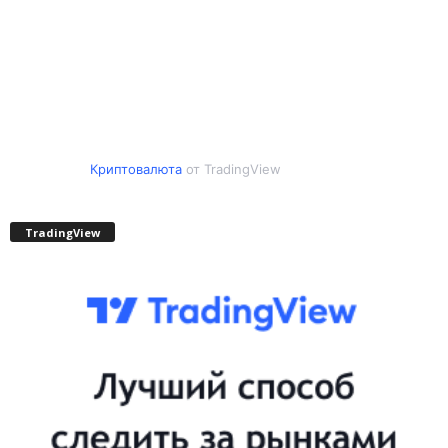
Криптовалюта
от TradingView
TradingView