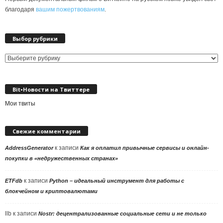
благодаря
вашим пожертвованиям
.
Выбор рубрики
Выбор
рубрики
Bit•Новости на Твиттере
Мои твиты
Свежие комментарии
к записи
AddressGenerator
Как я оплатил привычные сервисы и онлайн-
покупки в «недружественных странах»
к записи
ETFdb
Python – идеальный инструмент для работы с
блокчейном и криптовалютами
llb
к записи
Nostr: децентрализованные социальные сети и не только