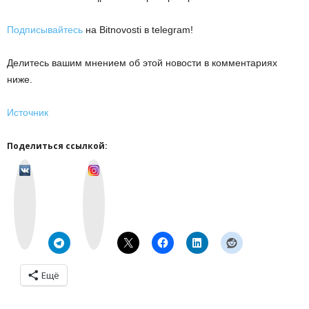
Подписывайтесь
на Bitnovosti в telegram!
Делитесь вашим мнением об этой новости в комментариях
ниже.
Источник
Поделиться ссылкой:
v
I
k
n
o
s
n
t
t
a
a
g
k
r
t
a
e
m
Ещё