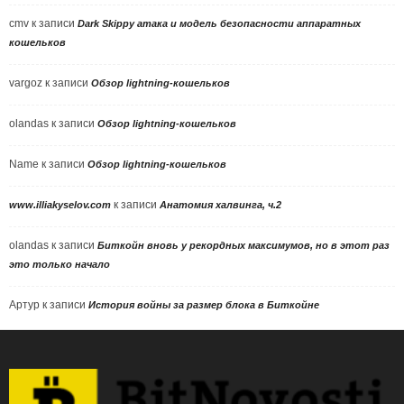
cmv
к записи
Dark Skippy атака и модель безопасности аппаратных
кошельков
vargoz
к записи
Обзор lightning-кошельков
olandas
к записи
Обзор lightning-кошельков
Name
к записи
Обзор lightning-кошельков
к записи
www.illiakyselov.com
Анатомия халвинга, ч.2
olandas
к записи
Биткойн вновь у рекордных максимумов, но в этот раз
это только начало
Артур
к записи
История войны за размер блока в Биткойне