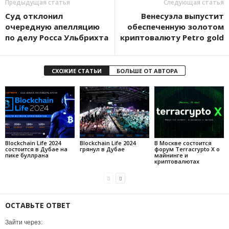
Предыдущая статья
Следующая статья
Суд отклонил
Венесуэла выпустит
очередную апелляцию
обеспеченную золотом
по делу Росса Ульбрихта
криптовалюту Petro gold
СХОЖИЕ СТАТЬИ
БОЛЬШЕ ОТ АВТОРА
Blockchain Life 2024
Blockchain Life 2024
В Москве состоится
состоится в Дубае на
грянул в Дубае
форум Terracrypto X о
пике буллрана
майнинге и
криптовалютах
ОСТАВЬТЕ ОТВЕТ
Зайти через: