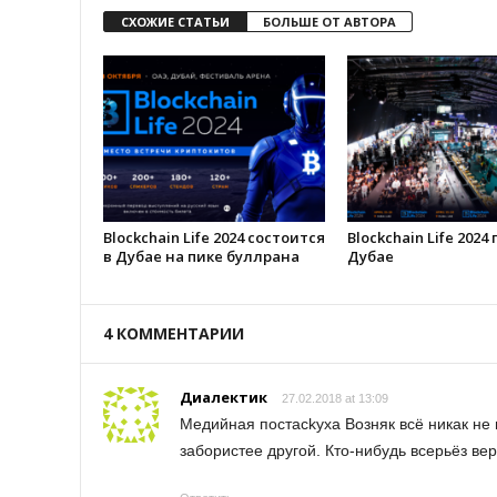
СХОЖИЕ СТАТЬИ
БОЛЬШЕ ОТ АВТОРА
Blockchain Life 2024 состоится
Blockchain Life 2024
в Дубае на пике буллрана
Дубае
4 КОММЕНТАРИИ
Диалектик
27.02.2018 at 13:09
Медийная постасkyxа Возняк всё никак н
забористее другой. Кто-нибудь всерьёз ве