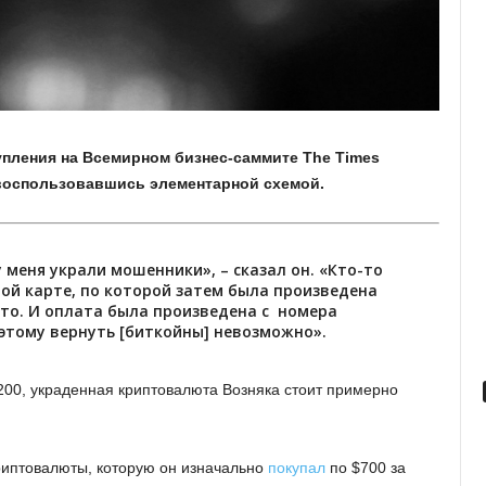
упления на Всемирном бизнес-саммите The Times
, воспользовавшись элементарной схемой.
 меня украли мошенники», – сказал он. «Кто-то
ной карте, по которой затем была произведена
сто. И оплата была произведена с номера
этому вернуть [биткойны] невозможно».
0200, украденная криптовалюта Возняка стоит примерно
риптовалюты, которую он изначально
покупал
по $700 за