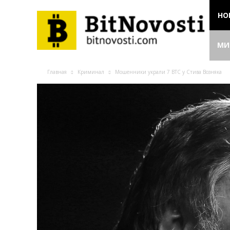
НО
МИ
Главная
Криминал
Мошенники украли 7 BTC у Стива Возняка