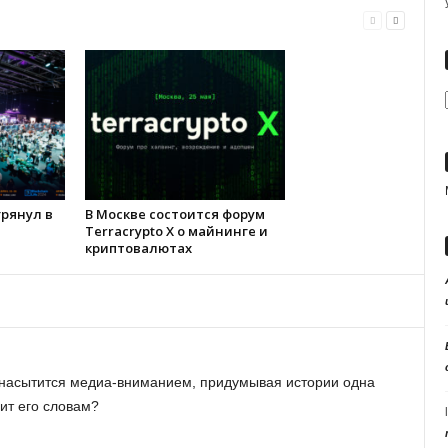
 грянул в
В Москве состоится форум
Terracrypto X о майнинге и
криптовалютах
е насытится медиа-вниманием, придумывая истории одна
рит его словам?