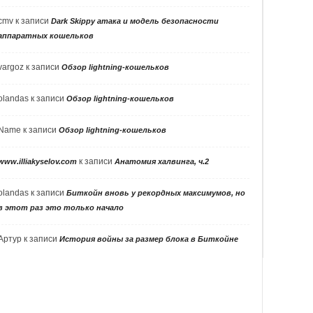
cmv
к записи
Dark Skippy атака и модель безопасности
аппаратных кошельков
vargoz
к записи
Обзор lightning-кошельков
olandas
к записи
Обзор lightning-кошельков
Name
к записи
Обзор lightning-кошельков
к записи
www.illiakyselov.com
Анатомия халвинга, ч.2
olandas
к записи
Биткойн вновь у рекордных максимумов, но
в этот раз это только начало
Артур
к записи
История войны за размер блока в Биткойне