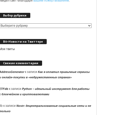
увидел свет благодаря
вашим пожертвованиям
.
Выбор рубрики
Выбор
рубрики
Bit•Новости на Твиттере
Мои твиты
Свежие комментарии
к записи
AddressGenerator
Как я оплатил привычные сервисы
и онлайн-покупки в «недружественных странах»
к записи
ETFdb
Python – идеальный инструмент для работы
с блокчейном и криптовалютами
llb
к записи
Nostr: децентрализованные социальные сети и не
только