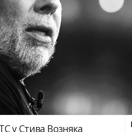
C у Стива Возняка