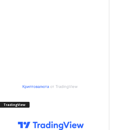
Криптовалюта
от TradingView
TradingView