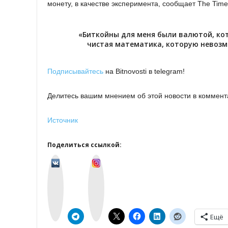
монету, в качестве эксперимента, сообщает The Time
«Биткойны для меня были валютой, ко
чистая математика, которую невозмо
Подписывайтесь
на Bitnovosti в telegram!
Делитесь вашим мнением об этой новости в коммент
Источник
Поделиться ссылкой:
v
I
k
n
o
s
n
t
t
a
a
g
k
r
t
a
e
m
Ещё