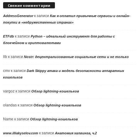
Свежие комментарии
к записи
AddressGenerator
Как я оплатил привычные сервисы и онлайн-
покупки в «недружественных странах»
к записи
ETFdb
Python – идеальный инструмент для работы с
блокчейном и криптовалютами
llb
к записи
Nostr: децентрализованные социальные сети и не только
cmv
к записи
Dark Skippy атака и модель безопасности аппаратных
кошельков
vargoz
к записи
Обзор lightning-кошельков
olandas
к записи
Обзор lightning-кошельков
Name
к записи
Обзор lightning-кошельков
к записи
www.illiakyselov.com
Анатомия халвинга, ч.2