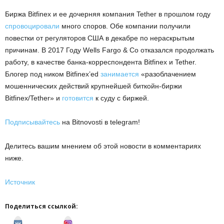
Биржа Bitfinex и ее дочерняя компания Tether в прошлом году
спровоцировали
много споров. Обе компании получили
повестки от регуляторов США в декабре по нераскрытым
причинам. В 2017 Году Wells Fargo & Co отказался продолжать
работу, в качестве банка-корреспондента Bitfinex и Tether.
Блогер под ником Bitfinex’ed
занимается
«разоблачением
мошеннических действий крупнейшей биткойн-биржи
Bitfinex/Tether» и
готовится
к суду с биржей.
Подписывайтесь
на Bitnovosti в telegram!
Делитесь вашим мнением об этой новости в комментариях
ниже.
Источник
Поделиться ссылкой:
v
I