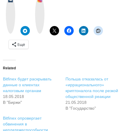
k
n
o
s
n
t
t
a
a
g
k
r
t
a
e
m
Ещё
Related
Bitfinex будет раскрывать
Польша отказалась от
данные о клиентах
«иррационального»
налоговым органам
криптоналога после резкой
18.05.2018
общественной реакции
В "Биржи"
21.05.2018
В "Государство"
Bitfinex опровергает
обвинения в
неплатежеспособности