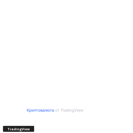
Криптовалюта
от TradingView
TradingView