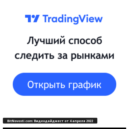
BitNovosti.com: Видеодайджест от 4 апреля 2022