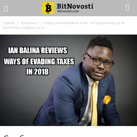
Главная
Криминал
Сообщество сомневается в том, что криптоинвестор Ян
Балина был ограблен на $2...