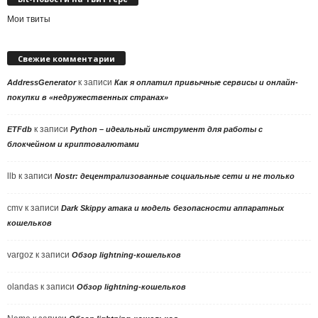
Мои твиты
Свежие комментарии
к записи
AddressGenerator
Как я оплатил привычные сервисы и онлайн-
покупки в «недружественных странах»
к записи
ETFdb
Python – идеальный инструмент для работы с
блокчейном и криптовалютами
llb
к записи
Nostr: децентрализованные социальные сети и не только
cmv
к записи
Dark Skippy атака и модель безопасности аппаратных
кошельков
vargoz
к записи
Обзор lightning-кошельков
olandas
к записи
Обзор lightning-кошельков