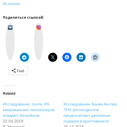
Источник
Поделиться ссылкой:
v
I
k
n
o
s
n
t
t
a
a
g
k
r
t
a
e
m
Ещё
Related
Исследование: почти 3%
Исследование Банка Англии:
американских пенсионеров
75% респондентов
владеют биткойном
предпочитают денежные
22.04.2019
подарки в криптовалюте
В "Новости"
25.12.2018