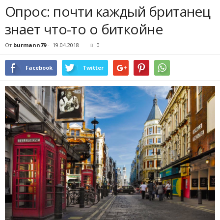
Опрос: почти каждый британец
знает что-то о биткойне
От
burmann79
-
19.04.2018
0
Facebook
Twitter