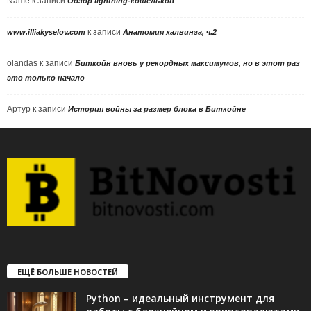
Name
к записи
Обзор lightning-кошельков
к записи
www.illiakyselov.com
Анатомия халвинга, ч.2
olandas
к записи
Биткойн вновь у рекордных максимумов, но в этот раз
это только начало
Артур
к записи
История войны за размер блока в Биткойне
ЕЩЁ БОЛЬШЕ НОВОСТЕЙ
Python – идеальный инструмент для