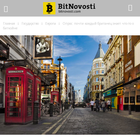
Главная
Государство
Европа
Опрос: почти каждый британец знает что-то о
биткойне