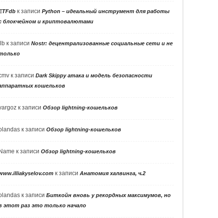
к записи
ETFdb
Python – идеальный инструмент для работы
с блокчейном и криптовалютами
llb
к записи
Nostr: децентрализованные социальные сети и не
только
cmv
к записи
Dark Skippy атака и модель безопасности
аппаратных кошельков
vargoz
к записи
Обзор lightning-кошельков
olandas
к записи
Обзор lightning-кошельков
Name
к записи
Обзор lightning-кошельков
к записи
www.illiakyselov.com
Анатомия халвинга, ч.2
olandas
к записи
Биткойн вновь у рекордных максимумов, но
в этот раз это только начало