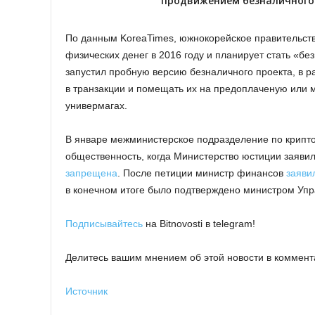
продвижением безналичного 
По данным KoreaTimes, южнокорейское правительств
физических денег в 2016 году и планирует стать «б
запустил пробную версию безналичного проекта, в р
в транзакции и помещать их на предоплаченую или м
универмагах.
В январе межминистерское подразделение по крипт
общественность, когда Министерство юстиции заявило
запрещена
. После петиции министр финансов
заяви
в конечном итоге было подтверждено министром Упр
Подписывайтесь
на Bitnovosti в telegram!
Делитесь вашим мнением об этой новости в коммент
Источник