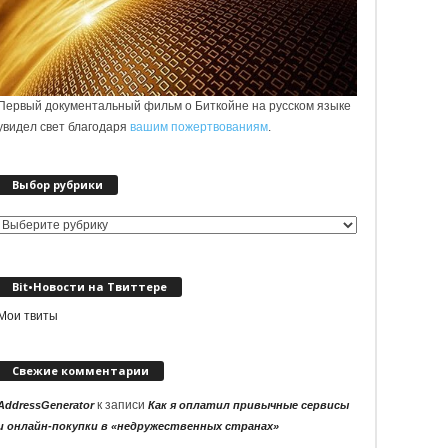
Первый документальный фильм о Биткойне на русском языке
увидел свет благодаря
вашим пожертвованиям
.
Выбор рубрики
Выбор
рубрики
Bit•Новости на Твиттере
Мои твиты
Свежие комментарии
к записи
AddressGenerator
Как я оплатил привычные сервисы
и онлайн-покупки в «недружественных странах»