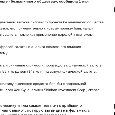
екте «безналичного общества», сообщила 1 мая
циальном запуске пилотного проекта безналичного общества
ется, что применительно к новому проекту банк начал
птовалюты, такие как применение паролей к платежам.
ифровой валюты и анализа возможного влияния
тему.
та и снижение стоимости производства физической валюты.
а 53,7 млрд вон ($47 млн) на выпуск физической валюты.
ициативу в качестве средства борьбы с подпольной
и. Квак Хен Су, аналитик Shinhan Investment Corp., сказал:
ономику и тем самым повысить прибыли от
лная банкнот, которую вы видите в фильмах, с