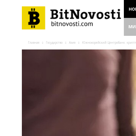
НО
МИ
Главная
Государство
Азия
Южнокорейский Центробанк: крипто