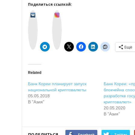
Поделиться ссылкой:
v
I
k
n
o
s
n
t
t
a
a
g
k
r
t
a
e
m
Ещё
Related
Банк Кореи планирует запуск
Банк Кореи: «
национальной криптовалюты
блокчейна спос
05.05.2018
разработке гос
В "Азия"
криптовалют»
20.05.2020
В "Азия"
ПОДЕЛИТЬСЯ
Facebook
Twitter