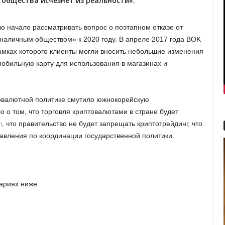
общества исчезнет из реальности».
о начало рассматривать вопрос о поэтапном отказе от
езналичным обществом» к 2020 году. В апреле 2017 года BOK
амках которого клиенты могли вносить небольшие изменения
обильную карту для использования в магазинах и
овалютной политике смутило южнокорейскую
 о том, что торговля криптовалютами в стране будет
л
, что правительство не будет запрещать криптотрейдинг, что
авления по координации государственной политики.
ариях ниже.