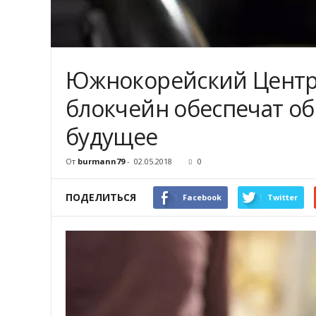
Южнокорейский Центро
блокчейн обеспечат о
будущее
От
burmann79
-
02.05.2018
0
ПОДЕЛИТЬСЯ
Facebook
Twitter