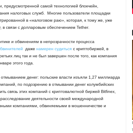
и, предусмотренной самой технологией блокчейн,
мания налоговых служб. Многие пользователи площадки
рированной в «налоговом раю», которая, к тому же, уже
, в связи с долларовым обеспечением Tether.
критике и обвинениям в непрозрачности процесса
обвинителей
даже
намерен судиться
с криптобиржей, в
ретьих лиц так и не был завершен после того, как компания
варе этого года.
 отмыванием денег: польские власти изъяли 1,27 миллиарда
компаний, по подозрению в отмывании денег колумбийских
ь связь этих компаний с криптовалютной биржей Bitfinex,
е расследование деятельности своей международной
тавными компаниями, обвиняемыми в мошенничестве и