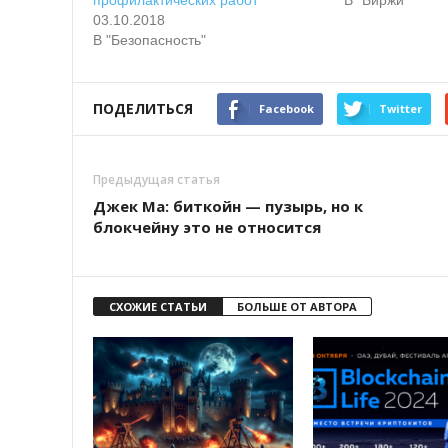
профилактических работ
В "Биржи"
03.10.2018
В "Безопасность"
ПОДЕЛИТЬСЯ
Facebook
Twitter
Предыдущая статья
Джек Ма: биткойн — пузырь, но к
блокчейну это не относится
СХОЖИЕ СТАТЬИ
БОЛЬШЕ ОТ АВТОРА