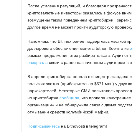
После усиления регуляций, и благодаря прозрачност
криптовалютные инвесторы оказались в фокусе вни
возмущены таким поведением криптобиржи, зарегист
долгое время не может пройти аудиторскую проверку
Напомним, что Bitfinex ранее подверглась жесткой 
долларового обеспечения монеты tether. Кое-кто из
рамках продолжения этих разбирательств. Аудит от т
разорвала
связи с ранее назначенным аудитором в ян
В апреле криптобиржа попала в эпицентр скандала с
польских злотых (приблизительно $371 млн) у двух 
наркокартелей. Некоторые СМИ попытались проследит
но криптобиржа
сообщила
, что провела «внутренне
организации» и не обнаружила связи с двумя подс
отмывании средств колумбийской мафии.
Подписывайтесь
на Bitnovosti в telegram!