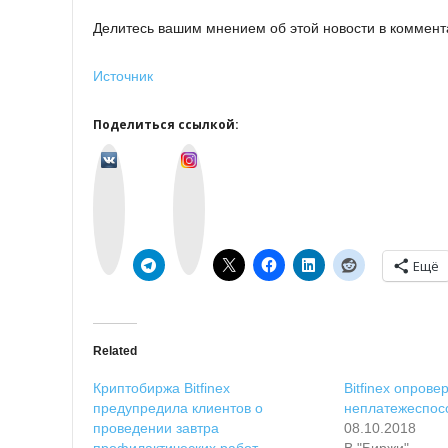
Делитесь вашим мнением об этой новости в коммент
Источник
Поделиться ссылкой:
v
I
k
n
o
s
n
t
t
a
a
g
k
r
t
a
e
m
Ещё
Related
Криптобиржа Bitfinex
Bitfinex опрове
предупредила клиентов о
неплатежеспос
проведении завтра
08.10.2018