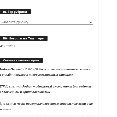
Выбор рубрики
Выбор
рубрики
Bit•Новости на Твиттере
Мои твиты
Свежие комментарии
к записи
AddressGenerator
Как я оплатил привычные сервисы
и онлайн-покупки в «недружественных странах»
к записи
ETFdb
Python – идеальный инструмент для работы
с блокчейном и криптовалютами
llb
к записи
Nostr: децентрализованные социальные сети и не
только