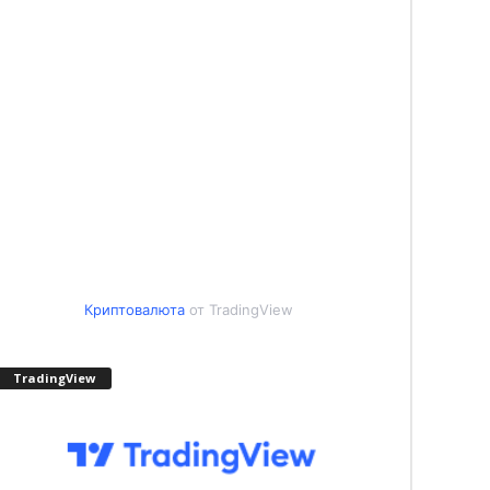
Криптовалюта
от TradingView
TradingView