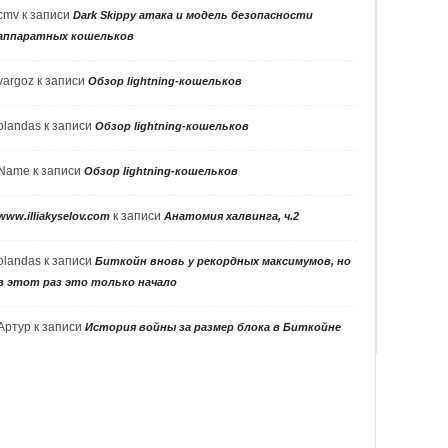
cmv
к записи
Dark Skippy атака и модель безопасности
аппаратных кошельков
vargoz
к записи
Обзор lightning-кошельков
olandas
к записи
Обзор lightning-кошельков
Name
к записи
Обзор lightning-кошельков
к записи
www.illiakyselov.com
Анатомия халвинга, ч.2
olandas
к записи
Биткойн вновь у рекордных максимумов, но
в этот раз это только начало
Артур
к записи
История войны за размер блока в Биткойне