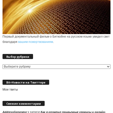
Первый документальный фильм о Биткойне на русском языке увидел свет
благодаря
вашим пожертвованиям
.
Выбор рубрики
Выбор
рубрики
Bit•Новости на Твиттере
Мои твиты
Свежие комментарии
к записи
AddressGenerator
Как я оплатил привычные сервисы и онлайн-