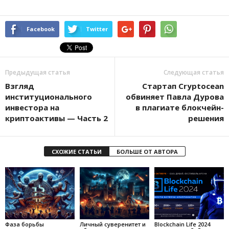
Facebook
Twitter
Предыдущая статья
Следующая статья
Взгляд
Стартап Cryptocean
институционального
обвиняет Павла Дурова
инвестора на
в плагиате блокчейн-
криптоактивы — Часть 2
решения
СХОЖИЕ СТАТЬИ
БОЛЬШЕ ОТ АВТОРА
Фаза борьбы
Личный суверенитет и
Blockchain Life 2024