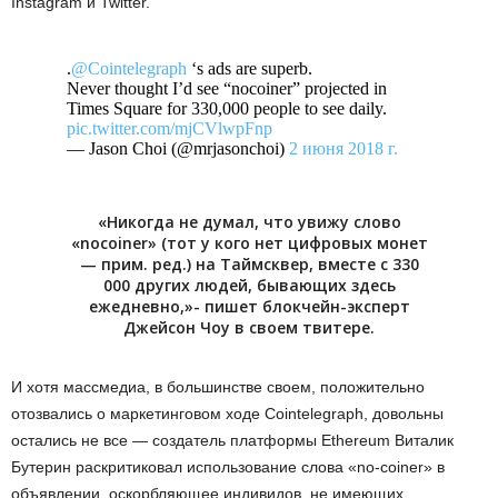
Instagram и Twitter.
.
@Cointelegraph
‘s ads are superb.
Never thought I’d see “nocoiner” projected in
Times Square for 330,000 people to see daily.
pic.twitter.com/mjCVlwpFnp
— Jason Choi (@mrjasonchoi)
2 июня 2018 г.
«Никогда не думал, что увижу слово
«nocoiner» (тот у кого нет цифровых монет
— прим. ред.) на Таймсквер, вместе с 330
000 других людей, бывающих здесь
ежедневно,»- пишет блокчейн-эксперт
Джейсон Чоу в своем твитере.
И хотя массмедиа, в большинстве своем, положительно
отозвались о маркетинговом ходе Cointelegraph, довольны
остались не все — создатель платформы Ethereum Виталик
Бутерин раскритиковал использование слова «no-coiner» в
объявлении, оскорбляющее индивидов, не имеющих