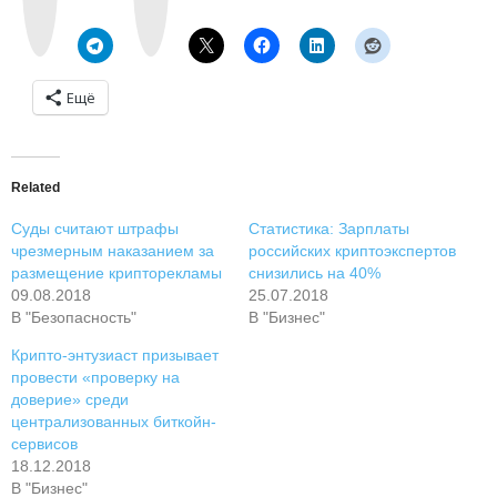
k
r
t
a
e
m
Ещё
Related
Суды считают штрафы
Статистика: Зарплаты
чрезмерным наказанием за
российских криптоэкспертов
размещение крипторекламы
снизились на 40%
09.08.2018
25.07.2018
В "Безопасность"
В "Бизнес"
Крипто-энтузиаст призывает
провести «проверку на
доверие» среди
централизованных биткойн-
сервисов
18.12.2018
В "Бизнес"