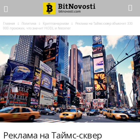
Главная
Политика
Криптоанархизм
Реклама на Таймс-сквер объяснит 330
000 прохожих, что значит HODL и Nocoiner
Реклама на Таймс-сквер