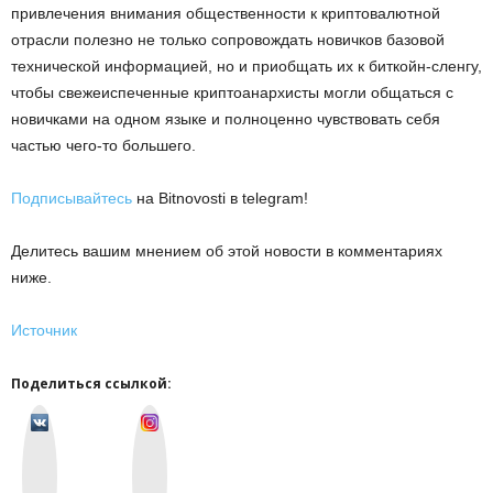
привлечения внимания общественности к криптовалютной
отрасли полезно не только сопровождать новичков базовой
технической информацией, но и приобщать их к биткойн-сленгу,
чтобы свежеиспеченные криптоанархисты могли общаться с
новичками на одном языке и полноценно чувствовать себя
частью чего-то большего.
Подписывайтесь
на Bitnovosti в telegram!
Делитесь вашим мнением об этой новости в комментариях
ниже.
Источник
Поделиться ссылкой:
v
I
k
n
o
s
n
t
t
a
a
g