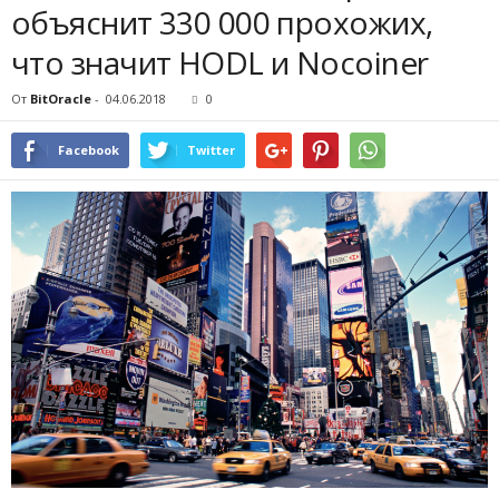
объяснит 330 000 прохожих,
что значит HODL и Nocoiner
От
BitOracle
-
04.06.2018
0
Facebook
Twitter