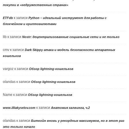
покупки в «недружественных странах»
к записи
ETFdb
Python – идеальный инструмент для работы с
блокчейном и криптовалютами
llb
к записи
Nostr: децентрализованные социальные сети и не только
cmv
к записи
Dark Skippy атака и модель безопасности аппаратных
кошельков
vargoz
к записи
Обзор lightning-кошельков
olandas
к записи
Обзор lightning-кошельков
Name
к записи
Обзор lightning-кошельков
к записи
www.illiakyselov.com
Анатомия халвинга, ч.2
olandas
к записи
Биткойн вновь у рекордных максимумов, но в этот раз
это только начало