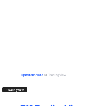
Криптовалюта
от TradingView
TradingView