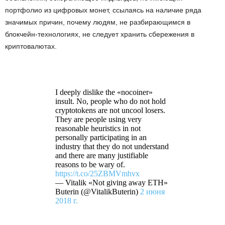
портфолио из цифровых монет, ссылаясь на наличие ряда
значимых причин, почему людям, не разбирающимся в
блокчейн-технологиях, не следует хранить сбережения в
криптовалютах.
I deeply dislike the «nocoiner»
insult. No, people who do not hold
cryptotokens are not uncool losers.
They are people using very
reasonable heuristics in not
personally participating in an
industry that they do not understand
and there are many justifiable
reasons to be wary of.
https://t.co/25ZBMVmhvx
— Vitalik «Not giving away ETH»
Buterin (@VitalikButerin)
2 июня
2018 г.