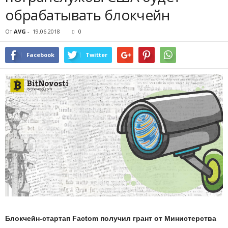
обрабатывать блокчейн
От
AVG
-
19.06.2018
0
Facebook
Twitter
Блокчейн-стартап Factom получил грант от Министерства