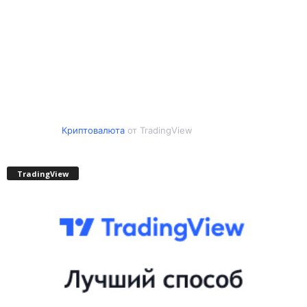
Криптовалюта
от TradingView
TradingView