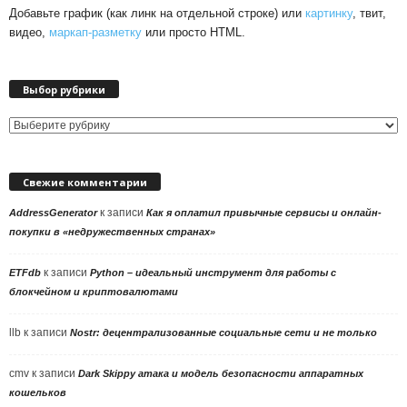
Добавьте график (как линк на отдельной строке) или
картинку
, твит,
видео,
маркап-разметку
или просто HTML.
Выбор рубрики
Выбор
рубрики
Свежие комментарии
к записи
AddressGenerator
Как я оплатил привычные сервисы и онлайн-
покупки в «недружественных странах»
к записи
ETFdb
Python – идеальный инструмент для работы с
блокчейном и криптовалютами
llb
к записи
Nostr: децентрализованные социальные сети и не только
cmv
к записи
Dark Skippy атака и модель безопасности аппаратных
кошельков