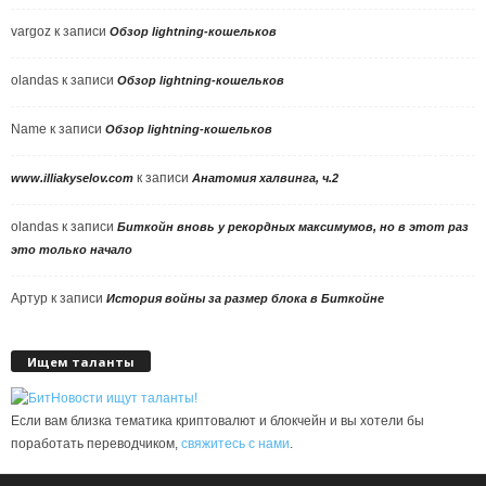
vargoz
к записи
Обзор lightning-кошельков
olandas
к записи
Обзор lightning-кошельков
Name
к записи
Обзор lightning-кошельков
к записи
www.illiakyselov.com
Анатомия халвинга, ч.2
olandas
к записи
Биткойн вновь у рекордных максимумов, но в этот раз
это только начало
Артур
к записи
История войны за размер блока в Биткойне
Ищем таланты
Если вам близка тематика криптовалют и блокчейн и вы хотели бы
поработать переводчиком,
свяжитесь с нами
.