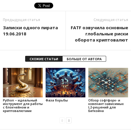
Предыдущая статья
Следующая статья
Записки одного пирата
FATF озвучила основные
19.06.2018
глобальные риски
оборота криптовалют
СХОЖИЕ СТАТЬИ
БОЛЬШЕ ОТ АВТОРА
Python – идеальный
Фаза борьбы
Обзор софтфорк- и
инструмент для работы
ковенант-зависимых
с блокчейном и
L2-решений для
криптовалютами
Биткойна