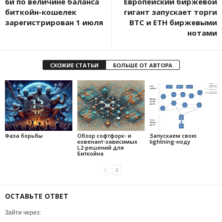
6й по величине баланса
Европейский биржевой
биткойн-кошелек
гигант запускает торги
зарегистрирован 1 июля
BTC и ETH биржевыми
нотами
СХОЖИЕ СТАТЬИ
БОЛЬШЕ ОТ АВТОРА
Фаза борьбы
Обзор софтфорк- и
Запускаем свою
ковенант-зависимых
lightning-ноду
L2-решений для
Биткойна
ОСТАВЬТЕ ОТВЕТ
Зайти через: