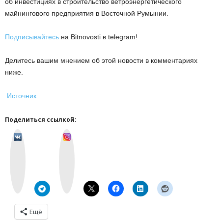
об инвестициях в строительство ветроэнергетического
майнингового предприятия в Восточной Румынии.
Подписывайтесь
на Bitnovosti в telegram!
Делитесь вашим мнением об этой новости в комментариях
ниже.
Источник
Поделиться ссылкой:
v
I
k
n
o
s
n
t
t
a
a
g
k
r
t
a
e
m
Ещё