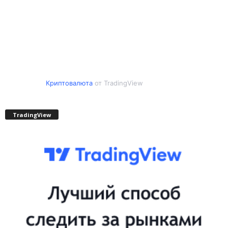
Криптовалюта
от TradingView
TradingView