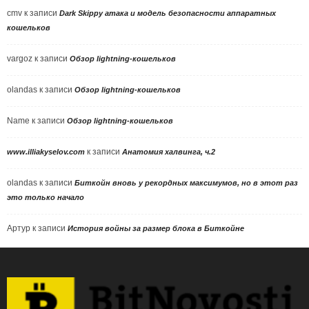
cmv
к записи
Dark Skippy атака и модель безопасности аппаратных
кошельков
vargoz
к записи
Обзор lightning-кошельков
olandas
к записи
Обзор lightning-кошельков
Name
к записи
Обзор lightning-кошельков
к записи
www.illiakyselov.com
Анатомия халвинга, ч.2
olandas
к записи
Биткойн вновь у рекордных максимумов, но в этот раз
это только начало
Артур
к записи
История войны за размер блока в Биткойне