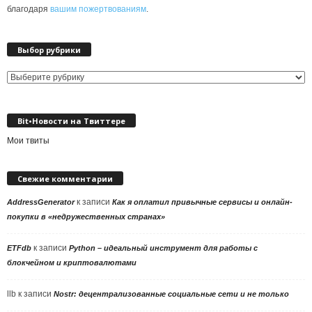
благодаря
вашим пожертвованиям
.
Выбор рубрики
Выбор
рубрики
Bit•Новости на Твиттере
Мои твиты
Свежие комментарии
к записи
AddressGenerator
Как я оплатил привычные сервисы и онлайн-
покупки в «недружественных странах»
к записи
ETFdb
Python – идеальный инструмент для работы с
блокчейном и криптовалютами
llb
к записи
Nostr: децентрализованные социальные сети и не только