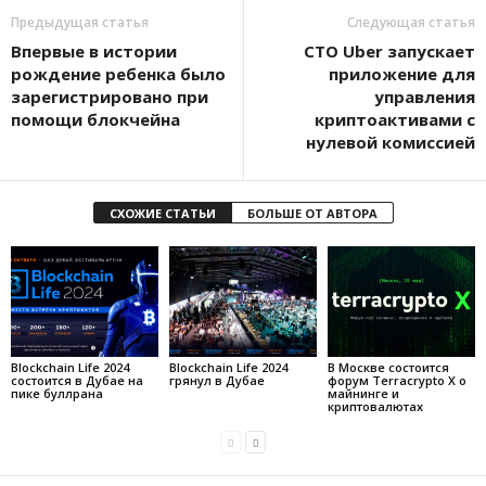
Предыдущая статья
Следующая статья
Впервые в истории
CTO Uber запускает
рождение ребенка было
приложение для
зарегистрировано при
управления
помощи блокчейна
криптоактивами с
нулевой комиссией
СХОЖИЕ СТАТЬИ
БОЛЬШЕ ОТ АВТОРА
Blockchain Life 2024
Blockchain Life 2024
В Москве состоится
состоится в Дубае на
грянул в Дубае
форум Terracrypto X о
пике буллрана
майнинге и
криптовалютах