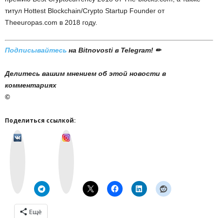
титул Hottest Blockchain/Crypto Startup Founder от
Theeuropas.com в 2018 году.
Подписывайтесь
на Bitnovosti в Telegram! ✏
Делитесь вашим мнением об этой новости в
комментариях
©
Поделиться ссылкой:
v
I
k
n
o
s
n
t
t
a
a
g
k
r
t
a
e
m
Ещё