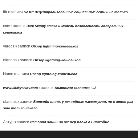
llb
к записи
Nostr: децентрализованные социальные сети и не только
cmv
к записи
Dark Skippy атака и модель безопасности аппаратных
кошельков
vargoz
к записи
Обзор lightning-кошельков
olandas
к записи
Обзор lightning-кошельков
Name
к записи
Обзор lightning-кошельков
к записи
www.illiakyselov.com
Анатомия халвинга, ч.2
olandas
к записи
Биткойн вновь у рекордных максимумов, но в этот раз
это только начало
Артур
к записи
История войны за размер блока в Биткойне