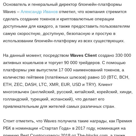
Основатель и генеральный директор блокчейн-платформы
Waves –
Александр Иванов
отметил, что компания стремится
сделать создание токенов и криптовалютные операции
доступными для каждого, а также предоставить пользователям
самую скоростную, доступную, безопасную и простую в
использовании блокчейн-платформу из всех существующих.
На данный момент, посредством
Waves Client
создано 330 000
активных кошельков и торгует 90 000 трейдеров. С помощью
платформы уже выпустили 17 000 наименований токенов, а
количество гейтвеев (платёжных шлюзов) равно 10 (BTC, BCH,
ETH, ZEC, DASH, LTC, XMR, EUR, USD и TRY). Клиент
многоязычен (английский, русский, китайский, корейский, хинди,
голландский, турецкий, испанский), что делает его
привлекательным для жителей самых различных стран.
Стоит отметить, что Waves получила такие награды, как Премия
РБК в номинации «Стартап Года» в 2017 году, номинация на
премию Best Cryptocurrency 2018 от The-blocks.com, а также