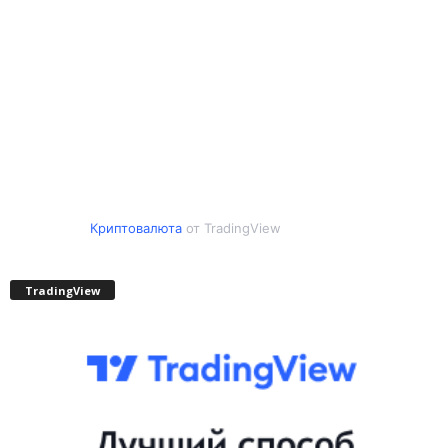
Криптовалюта
от TradingView
TradingView