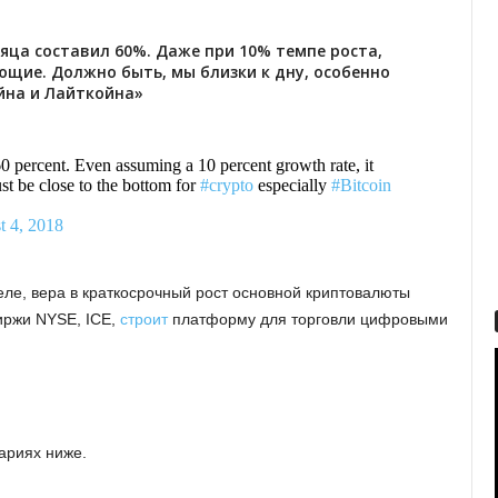
сяца составил 60%. Даже при 10% темпе роста,
щие. Должно быть, мы близки к дну, особенно
йна и Лайткойна»
60 percent. Even assuming a 10 percent growth rate, it
t be close to the bottom for
#crypto
especially
#Bitcoin
t 4, 2018
е, вера в краткосрочный рост основной криптовалюты
биржи NYSE, ICE,
строит
платформу для торговли цифровыми
ариях ниже.