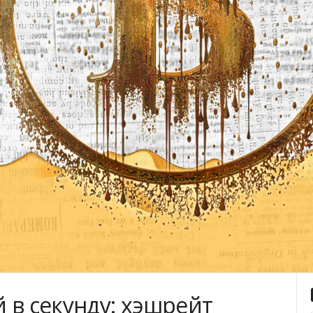
 в секунду: хэшрейт