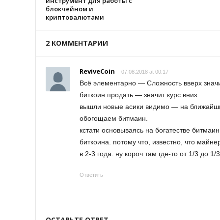
инструмент для работы с
блокчейном и
криптовалютами
2 КОММЕНТАРИИ
ReviveCoin
07.08.2018 at 00:17
Всё элементарно — Сложность вверх значит
биткоин продать — значит курс вниз.
вышли новые асики видимо — на ближайший
обогощаем битмаин.
кстати основываясь на богатестве битмаи
биткоина. потому что, известно, что майн
в 2-3 года. ну короч там где-то от 1/3 до 
Ответить
ОСТАВЬТЕ ОТВЕТ