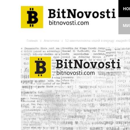
НО
МИ
Главная
Аналитика
52 квинтиллиона хэшей в секунду: хэшрейт 