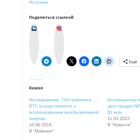
Источник
Поделиться ссылкой:
v
I
k
n
o
s
n
t
t
a
a
g
k
r
t
a
e
m
Ещё
Related
Исследование: 74% майнинга
Коллекционер п
BTC осуществляется с
цент продал NF
использованием возобновляемой
$1 млн
энергии
11.03.2022
10.06.2019
В "Новости"
В "Майнинг"