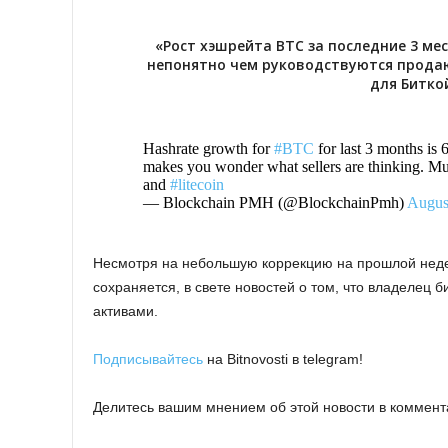
«Рост хэшрейта BTC за последние 3 ме
непонятно чем руководствуются продаю
для Битко
Hashrate growth for
#BTC
for last 3 months is 
makes you wonder what sellers are thinking. Mus
and
#litecoin
— Blockchain PMH (@BlockchainPmh)
Augus
Несмотря на небольшую коррекцию на прошлой недел
сохраняется, в свете новостей о том, что владелец 
активами.
Подписывайтесь
на Bitnovosti в telegram!
Делитесь вашим мнением об этой новости в коммент