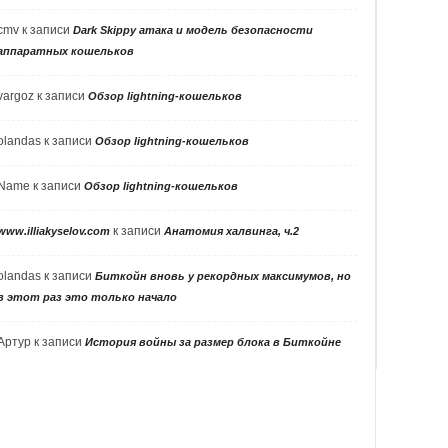
cmv
к записи
Dark Skippy атака и модель безопасности
аппаратных кошельков
vargoz
к записи
Обзор lightning-кошельков
olandas
к записи
Обзор lightning-кошельков
Name
к записи
Обзор lightning-кошельков
к записи
www.illiakyselov.com
Анатомия халвинга, ч.2
olandas
к записи
Биткойн вновь у рекордных максимумов, но
в этот раз это только начало
Артур
к записи
История войны за размер блока в Биткойне