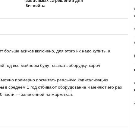
зависимых L2-решений для
Биткойна
 больше асиков включено, для этого их надо купить, а
 год все майнеры будут свапать оборудку, короч
н можно примерно посчитать реальную капитализацию
еры в среднем 1 год отбивают оборудование и меняют его раз
1/30 части — заявленной на маркеткап.