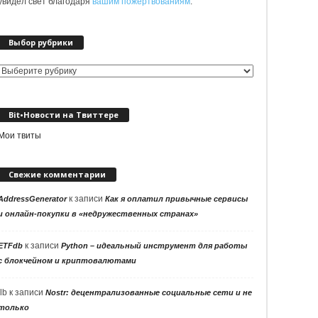
увидел свет благодаря
вашим пожертвованиям
.
Выбор рубрики
Выбор
рубрики
Bit•Новости на Твиттере
Мои твиты
Свежие комментарии
к записи
AddressGenerator
Как я оплатил привычные сервисы
и онлайн-покупки в «недружественных странах»
к записи
ETFdb
Python – идеальный инструмент для работы
с блокчейном и криптовалютами
llb
к записи
Nostr: децентрализованные социальные сети и не
только