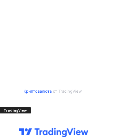
Криптовалюта
от TradingView
TradingView