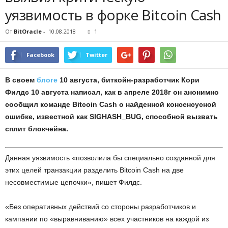
уязвимость в форке Bitcoin Cash
От
BitOracle
-
10.08.2018
1
Facebook
Twitter
В своем
блоге
10 августа, биткойн-разработчик Кори
Филдс 10 августа написал, как в апреле 2018г он анонимно
сообщил команде Bitcoin Cash о найденной консенсусной
ошибке, известной как SIGHASH_BUG, способной вызвать
сплит блокчейна.
Данная уязвимость «позволила бы специально созданной для
этих целей транзакции разделить Bitcoin Cash на две
несовместимые цепочки», пишет Филдс.
«Без оперативных действий со стороны разработчиков и
кампании по «выравниванию» всех участников на каждой из