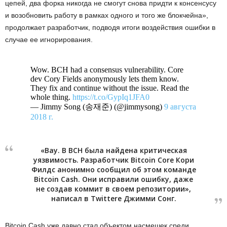
цепей, два форка никогда не смогут снова придти к консенсусу
и возобновить работу в рамках одного и того же блокчейна»,
продолжает разработчик, подводя итоги воздействия ошибки в
случае ее игнорирования.
Wow. BCH had a consensus vulnerability. Core
dev Cory Fields anonymously lets them know.
They fix and continue without the issue. Read the
whole thing.
https://t.co/GypIq1JFA0
— Jimmy Song (송재준) (@jimmysong)
9 августа
2018 г.
«Вау. В BCH была найдена критическая
уязвимость. Разработчик Bitcoin Core Кори
Филдс анонимно сообщил об этом команде
Bitcoin Cash. Они исправили ошибку, даже
не создав коммит в своем репозитории»,
написал в Twittere Джимми Сонг.
Bitcoin Cash уже давно стал объектом насмешек среди