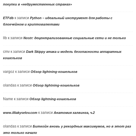
покупки в «недружественных странах»
к записи
ETFdb
Python – идеальный инструмент для работы с
блокчейном и криптовалютами
llb
к записи
Nostr: децентрализованные социальные сети и не только
cmv
к записи
Dark Skippy атака и модель безопасности аппаратных
кошельков
vargoz
к записи
Обзор lightning-кошельков
olandas
к записи
Обзор lightning-кошельков
Name
к записи
Обзор lightning-кошельков
к записи
www.illiakyselov.com
Анатомия халвинга, ч.2
olandas
к записи
Биткойн вновь у рекордных максимумов, но в этот раз
это только начало