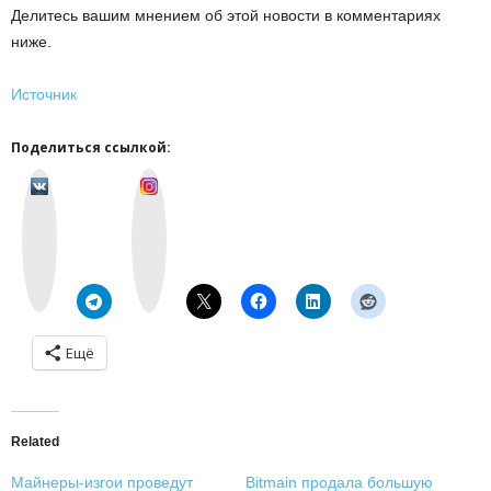
Делитесь вашим мнением об этой новости в комментариях
ниже.
Источник
Поделиться ссылкой:
v
I
k
n
o
s
n
t
t
a
a
g
k
r
t
a
e
m
Ещё
Related
Майнеры-изгои проведут
Bitmain продала большую