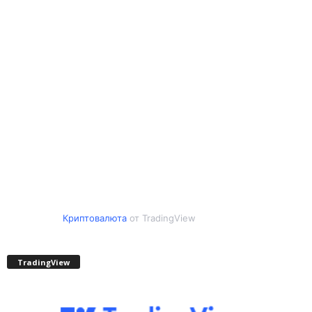
Криптовалюта
от TradingView
TradingView