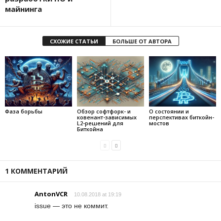
майнинга
СХОЖИЕ СТАТЬИ
БОЛЬШЕ ОТ АВТОРА
Фаза борьбы
Обзор софтфорк- и
О состоянии и
ковенант-зависимых
перспективах биткойн-
L2-решений для
мостов
Биткойна
1 КОММЕНТАРИЙ
AntonVCR
10.08.2018 at 19:19
issue — это не коммит.