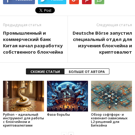
Предыдущая статья
Следующая статья
Промышленный и
Deutsche Börse запустил
коммерческий банк
специальный отдел для
Китая начал разработку
изучения блокчейна и
собственного блокчейна
криптовалют
СХОЖИЕ СТАТЬИ
БОЛЬШЕ ОТ АВТОРА
Python – идеальный
Фаза борьбы
Обзор софтфорк- и
инструмент для работы
ковенант-зависимых
с блокчейном и
L2-решений для
криптовалютами
Биткойна