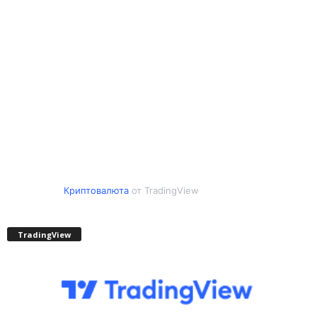
Криптовалюта
от TradingView
TradingView