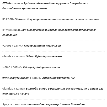
к записи
ETFdb
Python – идеальный инструмент для работы с
блокчейном и криптовалютами
llb
к записи
Nostr: децентрализованные социальные сети и не только
cmv
к записи
Dark Skippy атака и модель безопасности аппаратных
кошельков
vargoz
к записи
Обзор lightning-кошельков
olandas
к записи
Обзор lightning-кошельков
Name
к записи
Обзор lightning-кошельков
к записи
www.illiakyselov.com
Анатомия халвинга, ч.2
olandas
к записи
Биткойн вновь у рекордных максимумов, но в этот раз
это только начало
Артур
к записи
История войны за размер блока в Биткойне