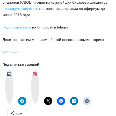
опционов (CBOE) и один из крупнейших биржевых холдингов,
планирует запустить
торговлю фьючерсами на эфириум до
конца 2018 года.
Подписывайтесь
на Bitnovosti в telegram!
Делитесь вашим мнением об этой новости в комментариях.
Источник
Поделиться ссылкой:
v
I
k
n
o
s
n
t
t
a
a
g
k
r
t
a
e
m
Ещё