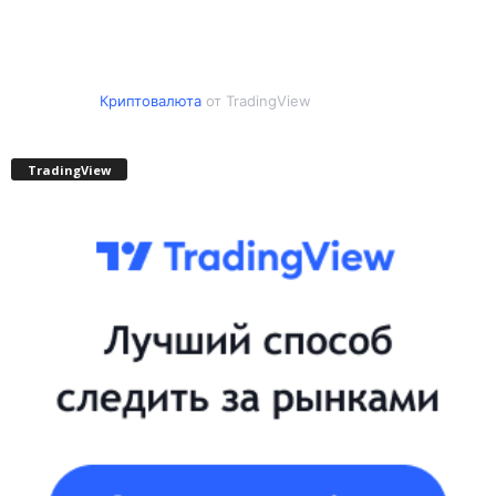
Криптовалюта
от TradingView
TradingView