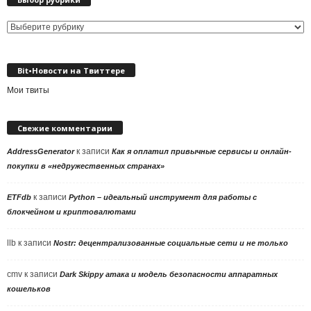
Выбор
рубрики
Bit•Новости на Твиттере
Мои твиты
Свежие комментарии
к записи
AddressGenerator
Как я оплатил привычные сервисы и онлайн-
покупки в «недружественных странах»
к записи
ETFdb
Python – идеальный инструмент для работы с
блокчейном и криптовалютами
llb
к записи
Nostr: децентрализованные социальные сети и не только
cmv
к записи
Dark Skippy атака и модель безопасности аппаратных
кошельков