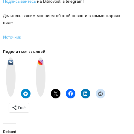
Подписывайтесь
на Bitnovosti в telegram!
Делитесь вашим мнением об этой новости в комментариях
ниже.
Источник
Поделиться ссылкой:
v
I
k
n
o
s
n
t
t
a
a
g
k
r
t
a
e
m
Ещё
Related