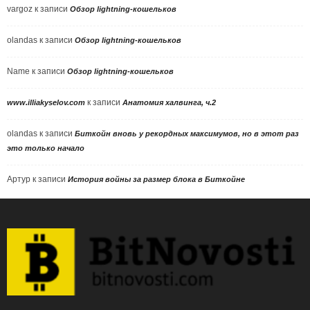
vargoz
к записи
Обзор lightning-кошельков
olandas
к записи
Обзор lightning-кошельков
Name
к записи
Обзор lightning-кошельков
к записи
www.illiakyselov.com
Анатомия халвинга, ч.2
olandas
к записи
Биткойн вновь у рекордных максимумов, но в этот раз
это только начало
Артур
к записи
История войны за размер блока в Биткойне