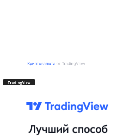
Криптовалюта
от TradingView
TradingView