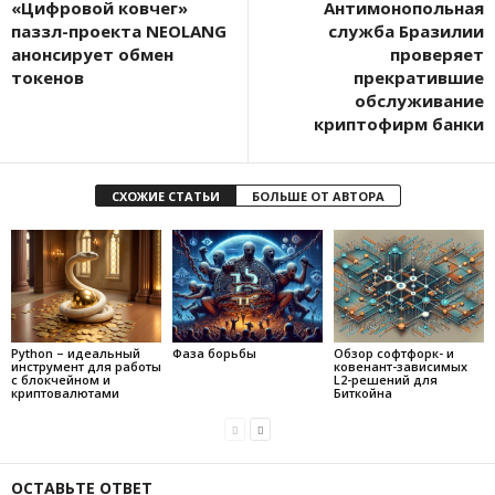
«Цифровой ковчег»
Антимонопольная
паззл-проекта NEOLANG
служба Бразилии
анонсирует обмен
проверяет
токенов
прекратившие
обслуживание
криптофирм банки
СХОЖИЕ СТАТЬИ
БОЛЬШЕ ОТ АВТОРА
Python – идеальный
Фаза борьбы
Обзор софтфорк- и
инструмент для работы
ковенант-зависимых
с блокчейном и
L2-решений для
криптовалютами
Биткойна
ОСТАВЬТЕ ОТВЕТ