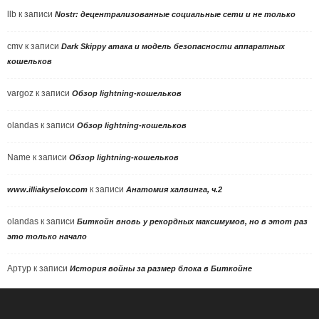
llb
к записи
Nostr: децентрализованные социальные сети и не только
cmv
к записи
Dark Skippy атака и модель безопасности аппаратных
кошельков
vargoz
к записи
Обзор lightning-кошельков
olandas
к записи
Обзор lightning-кошельков
Name
к записи
Обзор lightning-кошельков
к записи
www.illiakyselov.com
Анатомия халвинга, ч.2
olandas
к записи
Биткойн вновь у рекордных максимумов, но в этот раз
это только начало
Артур
к записи
История войны за размер блока в Биткойне