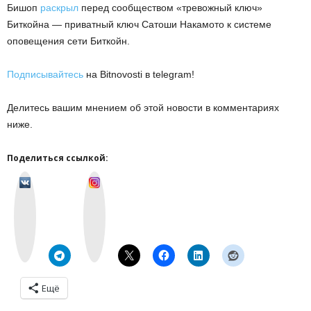
Бишоп
раскрыл
перед сообществом «тревожный ключ»
Биткойна — приватный ключ Сатоши Накамото к системе
оповещения сети Биткойн.
Подписывайтесь
на Bitnovosti в telegram!
Делитесь вашим мнением об этой новости в комментариях
ниже.
Поделиться ссылкой:
v
I
k
n
o
s
n
t
t
a
a
g
k
r
t
a
e
m
Ещё